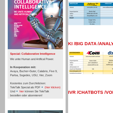
Personal
Inbound
KI /BIG DATA /ANAL
Special: Collaborative Intelligence
We unite Human and Artifical Power.
In Kooperation mit:
Avaya, Bucher+Suter, Calabrio, Five 9,
Parloa, Sogedes, USU, Vier, Zoom
Kostenlos zum Durchklicken:
TeleTalk Special als PDF
(hier klicken)
Und
hier
können Sie TeleTalk
IVR /CHATBOTS /V
bestellen oder abonnieren!
TeleTalk Archiv
Inbound