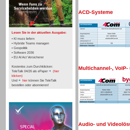
ACD-Systeme
TK- und ACD-Systeme
Lesen Sie in der aktuellen Ausgabe:
• KI muss liefern
• Hybride Teams managen
• Geopolitik
• Software 2036
Workforce-Management
• EU AI Act Versicherer
Kostenlos zum Durchklicken:
Multichannel-, VoIP-
TeleTalk 04/26 als ePaper
(hier
klicken)
Und
hier
können Sie TeleTalk
bestellen oder abonnieren!
Personal
TeleTalk Special
Audio- und Videolö