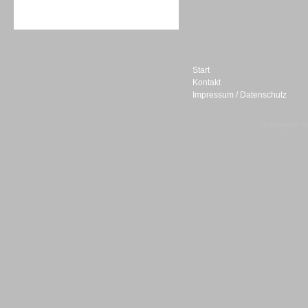
Sprachdialogsysteme u. Ki/
Sprachassistenten
Start
Kontakt
Impressum / Datenschutz
Sprachdialogsysteme u. Ki/
Sprachassistenten
© telepublic V