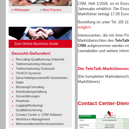
CRM, Heft 1/2026, ist im Einze
Jahresabo erhältlich. Der Einz
»
Whitepaper
»
Best Practice
Marktführer beträgt 17,00 Euro
Bestellung ist unter Tel. (05 1
Business Guide
möglich.
Interessenten, die mit ihren P
Marktübersichten des
TeleTal
»
Zum Online-Business Guide
CRM
aufgenommen werden mö
Leertabellen und weitere Infor
Gesucht-Gefunden!
Recruiting-Qualifizierung-Zeitarbeit
Telefonmarketing Inbound
Die TeleTalk-Marktübersic
Telefonmarketing Outbound
TK/ACD-Systeme
(Die kompletten Marktübersicht
Sprachdialogsysteme/KI-Assistenten
Marktführers)
Dialer
Beratung/Consulting
Arbeitsplatzgestaltung
Gesamtlösungen
Headsets
Contact Center-Diens
Logging/Monitoring/
Qualitätssicherung
Contact Center u. CRM Software
Workforce-Management
Mehrwertdienste/Servicenummern