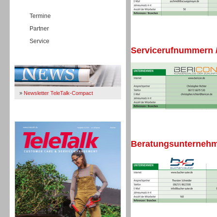
Termine
Partner
Service
Servicerufnummern /
Immer Up-To-Date
»
Newsletter TeleTalk-Compact
TeleTalk 04/26
Beratungsunternehme