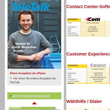
Contact Center-Soft
Inbound
Customer Experien
Ältere Ausgaben als ePaper
Hier
lesen Sie weitere Ausgaben der
TeleTalk.
»
Zum Online-Business Guide
Inbound
Wählhilfe / Dialer