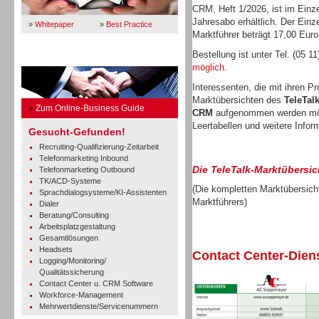
CRM, Heft 1/2026, ist im Einze
Jahresabo erhältlich. Der Einz
»
Whitepaper
»
Best Practice
Marktführer beträgt 17,00 Euro
Bestellung ist unter Tel. (05 1
Business Guide
möglich.
Interessenten, die mit ihren P
Marktübersichten des
TeleTal
»
Zum Online-Business Guide
CRM
aufgenommen werden mö
Leertabellen und weitere Infor
Gesucht-Gefunden!
Recruiting-Qualifizierung-Zeitarbeit
Telefonmarketing Inbound
Die TeleTalk-Marktübersic
Telefonmarketing Outbound
TK/ACD-Systeme
(Die kompletten Marktübersicht
Sprachdialogsysteme/KI-Assistenten
Marktführers)
Dialer
Beratung/Consulting
Arbeitsplatzgestaltung
Gesamtlösungen
Headsets
Contact Center-Diens
Logging/Monitoring/
Qualitätssicherung
Contact Center u. CRM Software
Workforce-Management
Mehrwertdienste/Servicenummern