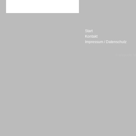
Sprachdialogsysteme u. Ki/
Sprachassistenten
Start
Kontakt
Impressum / Datenschutz
Sprachdialogsysteme u. Ki/
Sprachassistenten
© telepublic V