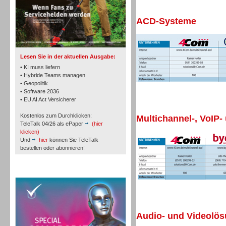
ACD-Systeme
TK- und ACD-Systeme
Lesen Sie in der aktuellen Ausgabe:
• KI muss liefern
• Hybride Teams managen
• Geopolitik
• Software 2036
Workforce-Management
• EU AI Act Versicherer
Kostenlos zum Durchklicken:
Multichannel-, VoIP-
TeleTalk 04/26 als ePaper
(hier
klicken)
Und
hier
können Sie TeleTalk
bestellen oder abonnieren!
Personal
TeleTalk Special
Audio- und Videolö