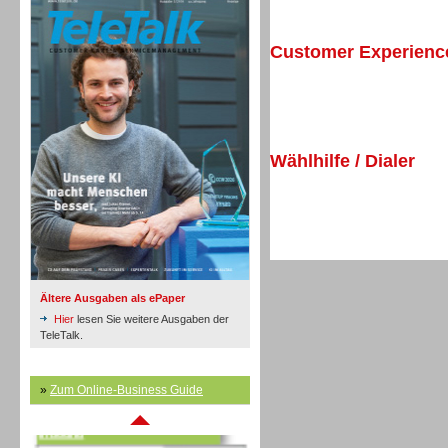
Customer Experien
Inbound
Wählhilfe / Dialer
Ältere Ausgaben als ePaper
Hier
lesen Sie weitere Ausgaben der
TeleTalk.
»
Zum Online-Business Guide
Inbound