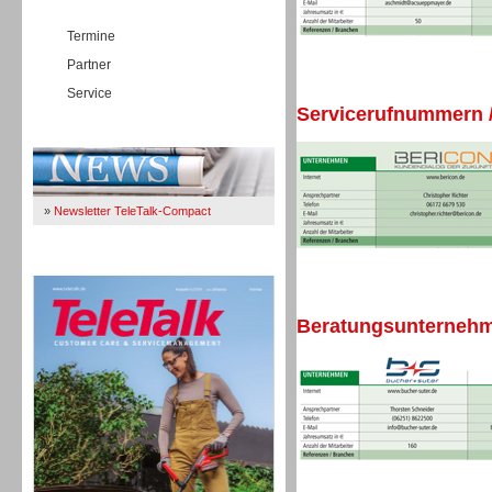
Termine
Partner
Service
Servicerufnummern /
Immer Up-To-Date
»
Newsletter TeleTalk-Compact
TeleTalk 04/26
Beratungsunternehme