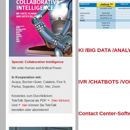
Personal
Inbound
KI /BIG DATA /ANAL
Special: Collaborative Intelligence
We unite Human and Artifical Power.
In Kooperation mit:
IVR /CHATBOTS /V
Avaya, Bucher+Suter, Calabrio, Five 9,
Parloa, Sogedes, USU, Vier, Zoom
Kostenlos zum Durchklicken:
TeleTalk Special als PDF
(hier klicken)
Und
hier
können Sie TeleTalk
bestellen oder abonnieren!
Contact Center-Soft
TeleTalk Archiv
Inbound