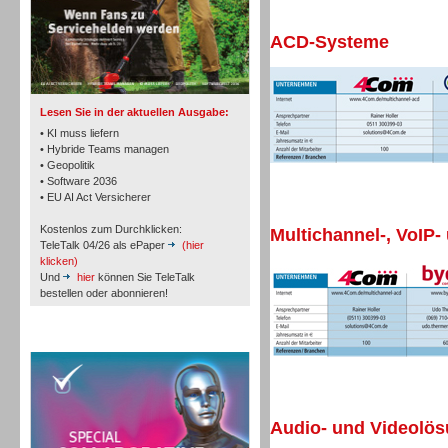
ACD-Systeme
TK- und ACD-Systeme
Lesen Sie in der aktuellen Ausgabe:
• KI muss liefern
• Hybride Teams managen
• Geopolitik
• Software 2036
Workforce-Management
• EU AI Act Versicherer
Kostenlos zum Durchklicken:
Multichannel-, VoIP-
TeleTalk 04/26 als ePaper
(hier
klicken)
Und
hier
können Sie TeleTalk
bestellen oder abonnieren!
Personal
TeleTalk Special
Audio- und Videolö