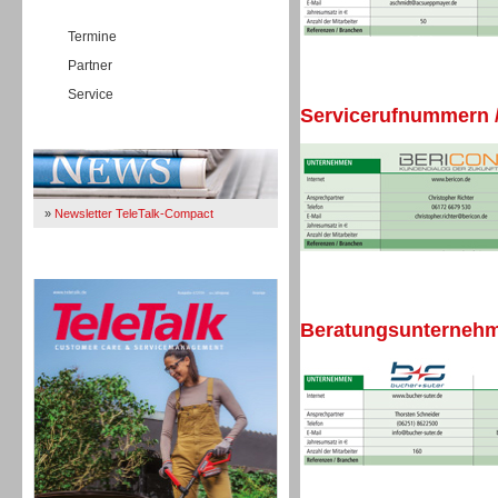
Termine
Partner
Service
Servicerufnummern /
Immer Up-To-Date
»
Newsletter TeleTalk-Compact
TeleTalk 04/26
Beratungsunternehme