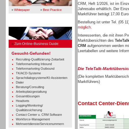
CRM, Heft 1/2026, ist im Einze
Jahresabo erhältlich. Der Einz
»
Whitepaper
»
Best Practice
Marktführer beträgt 17,00 Euro
Bestellung ist unter Tel. (05 1
Business Guide
möglich.
Interessenten, die mit ihren P
Marktübersichten des
TeleTal
»
Zum Online-Business Guide
CRM
aufgenommen werden mö
Leertabellen und weitere Infor
Gesucht-Gefunden!
Recruiting-Qualifizierung-Zeitarbeit
Telefonmarketing Inbound
Die TeleTalk-Marktübersic
Telefonmarketing Outbound
TK/ACD-Systeme
(Die kompletten Marktübersicht
Sprachdialogsysteme/KI-Assistenten
Marktführers)
Dialer
Beratung/Consulting
Arbeitsplatzgestaltung
Gesamtlösungen
Headsets
Contact Center-Diens
Logging/Monitoring/
Qualitätssicherung
Contact Center u. CRM Software
Workforce-Management
Mehrwertdienste/Servicenummern