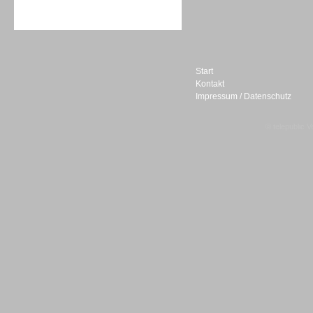
Sprachdialogsysteme u. Ki/
Sprachassistenten
Start
Kontakt
Impressum / Datenschutz
Sprachdialogsysteme u. Ki/
Sprachassistenten
© telepublic V