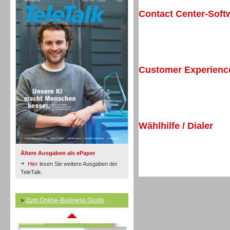
Contact Center-Soft
Inbound
Customer Experien
Wählhilfe / Dialer
Ältere Ausgaben als ePaper
Hier
lesen Sie weitere Ausgaben der
TeleTalk.
»
Zum Online-Business Guide
Inbound