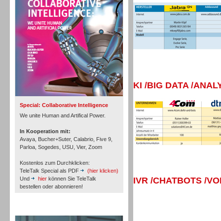
Personal
Inbound
KI /BIG DATA /ANAL
Special: Collaborative Intelligence
We unite Human and Artifical Power.
In Kooperation mit:
Avaya, Bucher+Suter, Calabrio, Five 9,
Parloa, Sogedes, USU, Vier, Zoom
Kostenlos zum Durchklicken:
TeleTalk Special als PDF
(hier klicken)
Und
hier
können Sie TeleTalk
IVR /CHATBOTS /V
bestellen oder abonnieren!
TeleTalk Archiv
Inbound