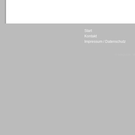
Sprachdialogsysteme u. Ki/
Sprachassistenten
Start
Kontakt
Impressum / Datenschutz
Sprachdialogsysteme u. Ki/
Sprachassistenten
© telepublic V