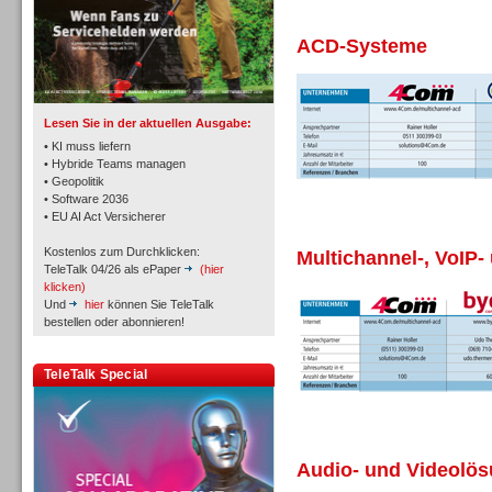
ACD-Systeme
TK- und ACD-Systeme
Lesen Sie in der aktuellen Ausgabe:
• KI muss liefern
• Hybride Teams managen
• Geopolitik
• Software 2036
Workforce-Management
• EU AI Act Versicherer
Kostenlos zum Durchklicken:
Multichannel-, VoIP-
TeleTalk 04/26 als ePaper
(hier
klicken)
Und
hier
können Sie TeleTalk
bestellen oder abonnieren!
Personal
TeleTalk Special
Audio- und Videolö