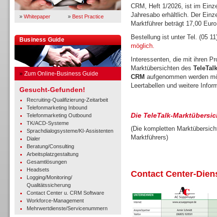
CRM, Heft 1/2026, ist im Einze
Jahresabo erhältlich. Der Einz
»
Whitepaper
»
Best Practice
Marktführer beträgt 17,00 Euro
Bestellung ist unter Tel. (05 1
Business Guide
möglich.
Interessenten, die mit ihren P
Marktübersichten des
TeleTal
»
Zum Online-Business Guide
CRM
aufgenommen werden mö
Leertabellen und weitere Infor
Gesucht-Gefunden!
Recruiting-Qualifizierung-Zeitarbeit
Telefonmarketing Inbound
Die TeleTalk-Marktübersic
Telefonmarketing Outbound
TK/ACD-Systeme
(Die kompletten Marktübersicht
Sprachdialogsysteme/KI-Assistenten
Marktführers)
Dialer
Beratung/Consulting
Arbeitsplatzgestaltung
Gesamtlösungen
Headsets
Contact Center-Diens
Logging/Monitoring/
Qualitätssicherung
Contact Center u. CRM Software
Workforce-Management
Mehrwertdienste/Servicenummern