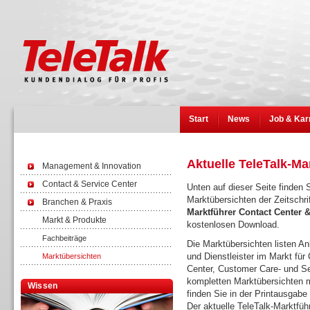
Start
News
Job & Kar
Aktuelle TeleTalk-Ma
Management & Innovation
Contact & Service Center
Unten auf dieser Seite finden S
Marktübersichten der Zeitschri
Branchen & Praxis
Marktführer Contact Center
Markt & Produkte
kostenlosen Download.
Fachbeiträge
Die Marktübersichten listen Anb
und Dienstleister im Markt für 
Marktübersichten
Center, Customer Care- und Se
kompletten Marktübersichten m
Wissen
finden Sie in der Printausgabe
Der aktuelle TeleTalk-Marktfüh