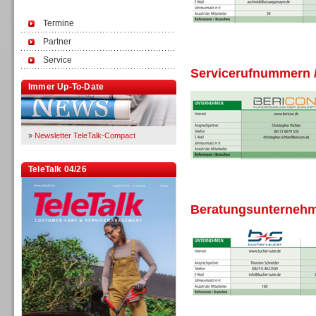
Termine
Partner
Service
Servicerufnummern /
Immer Up-To-Date
»
Newsletter TeleTalk-Compact
TeleTalk 04/26
Beratungsunternehme