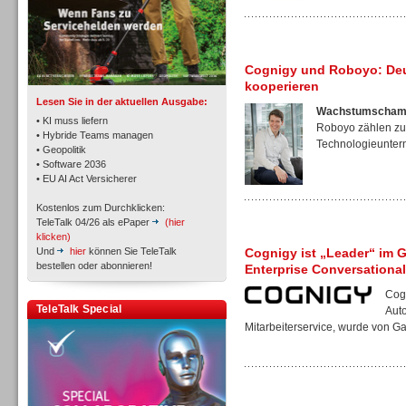
TK- und ACD-Systeme
Cognigy und Roboyo: Deu
kooperieren
Lesen Sie in der aktuellen Ausgabe:
Wachstumschamp
• KI muss liefern
Roboyo zählen zu
• Hybride Teams managen
Technologieunter
• Geopolitik
Workforce-Management
• Software 2036
• EU AI Act Versicherer
Kostenlos zum Durchklicken:
TeleTalk 04/26 als ePaper
(hier
klicken)
Und
hier
können Sie TeleTalk
Cognigy ist „Leader“ im 
bestellen oder abonnieren!
Enterprise Conversational 
Personal
Cogn
TeleTalk Special
Aut
Mitarbeiterservice, wurde von Gar
Personal