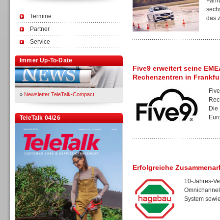
Fahrb
sech
Termine
das z
Partner
Service
Immer Up-To-Date
Five9 erweitert seine EM
Rechenzentren in Frankfu
Five
»
Newsletter TeleTalk-Compact
Rec
Die
Euro
TeleTalk 04/26
Erfolgreiche Zusammenar
10-Jahres-Ver
Omnichannel-
System sowie