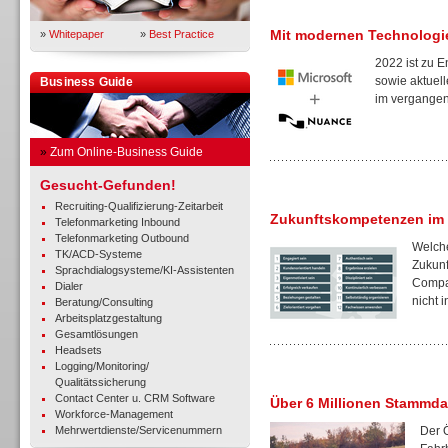
Mit modernen Technologi
»
Whitepaper
»
Best Practice
2022 ist zu 
sowie aktuell
Business Guide
im vergangene
»
Zum Online-Business Guide
Gesucht-Gefunden!
Recruiting-Qualifizierung-Zeitarbeit
Zukunftskompetenzen im
Telefonmarketing Inbound
Telefonmarketing Outbound
Welche
TK/ACD-Systeme
Zukunf
Sprachdialogsysteme/KI-Assistenten
Compan
Dialer
nicht in
Beratung/Consulting
Arbeitsplatzgestaltung
Gesamtlösungen
Headsets
Logging/Monitoring/
Qualitätssicherung
Contact Center u. CRM Software
Über 6 Millionen Stammda
Workforce-Management
Mehrwertdienste/Servicenummern
Der 