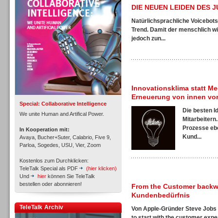
DIE NEUEN LEIDEN DES 
Natürlichsprachliche Voicebots
Trend. Damit der menschlich wi
jedoch zun...
Inbound
Innovationsklima statt Me
Erneuerung von innen vo
Special: Collaborative Intelligence
Die besten I
We unite Human and Artifical Power.
Mitarbeitern
Prozesse ebe
In Kooperation mit:
Kund...
Avaya, Bucher+Suter, Calabrio, Five 9,
Parloa, Sogedes, USU, Vier, Zoom
Kostenlos zum Durchklicken:
TeleTalk Special als PDF
(hier klicken)
Und
hier
können Sie TeleTalk
bestellen oder abonnieren!
From the Customer backwa
Kundenbedürfnis
Inbound
TeleTalk Archiv
Von Apple-Gründer Steve Jobs 
to start with the customer expe