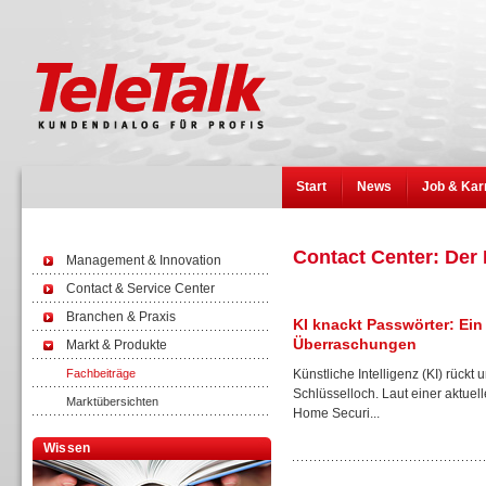
Start
News
Job & Kar
Contact Center: Der
Management & Innovation
Contact & Service Center
Branchen & Praxis
KI knackt Passwörter: Ei
Überraschungen
Markt & Produkte
Fachbeiträge
Künstliche Intelligenz (KI) rückt
Schlüsselloch. Laut einer aktue
Marktübersichten
Home Securi...
Wissen