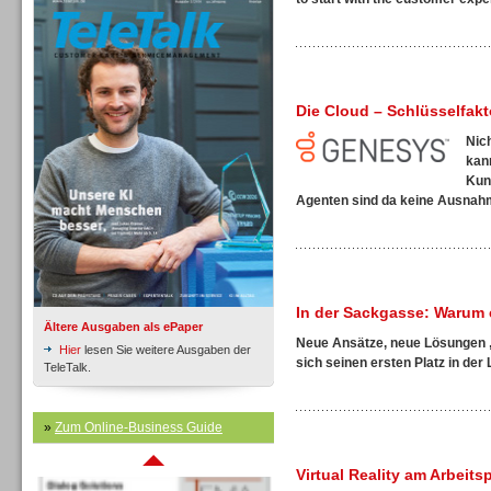
Die Cloud – Schlüsselfak
Inbound
Nic
kan
Kun
Agenten sind da keine Ausnahme
In der Sackgasse: Warum 
Ältere Ausgaben als ePaper
Neue Ansätze, neue Lösungen
Hier
lesen Sie weitere Ausgaben der
sich seinen ersten Platz in der 
TeleTalk.
»
Zum Online-Business Guide
Inbound
Virtual Reality am Arbeit