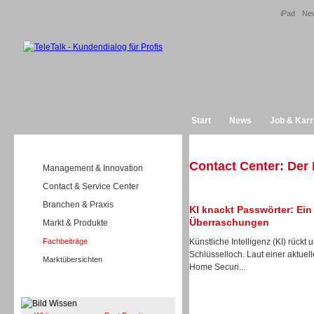
iPad
New
Start
News
Job & Karr
Contact Center: Der
Management & Innovation
Contact & Service Center
Branchen & Praxis
KI knackt Passwörter: Ei
Überraschungen
Markt & Produkte
Fachbeiträge
Künstliche Intelligenz (KI) rückt
Schlüsselloch. Laut einer aktue
Marktübersichten
Home Securi...
Wissen