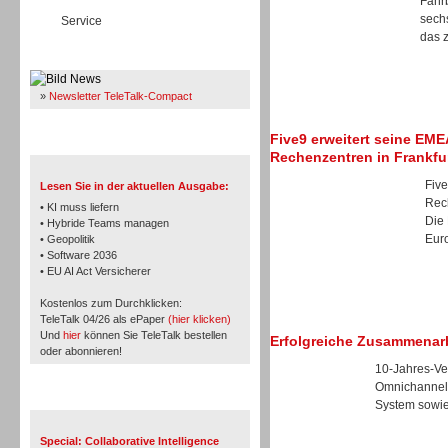
Fahrb
sech
Service
das z
Immer Up-To-Date
»
Newsletter TeleTalk-Compact
Five9 erweitert seine EM
TeleTalk 04/26
Rechenzentren in Frankfu
Five
Lesen Sie in der aktuellen Ausgabe:
Rec
• KI muss liefern
Die
• Hybride Teams managen
Euro
• Geopolitik
• Software 2036
• EU AI Act Versicherer
Kostenlos zum Durchklicken:
TeleTalk 04/26 als ePaper
(hier klicken)
Und
hier
können Sie TeleTalk bestellen
Erfolgreiche Zusammenar
oder abonnieren!
10-Jahres-Ver
Omnichannel-
TeleTalk Special
System sowie
Special: Collaborative Intelligence