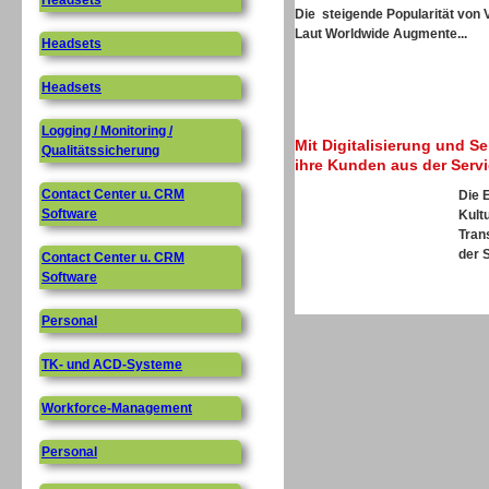
Headsets
Die steigende Popularität von 
Laut
Worldwide Augmente...
Headsets
Headsets
Logging / Monitoring /
Mit Digitalisierung und S
Qualitätssicherung
ihre Kunden aus der Serv
Contact Center u. CRM
Die 
Software
Kultu
Tran
der S
Contact Center u. CRM
Software
Personal
TK- und ACD-Systeme
Workforce-Management
Personal