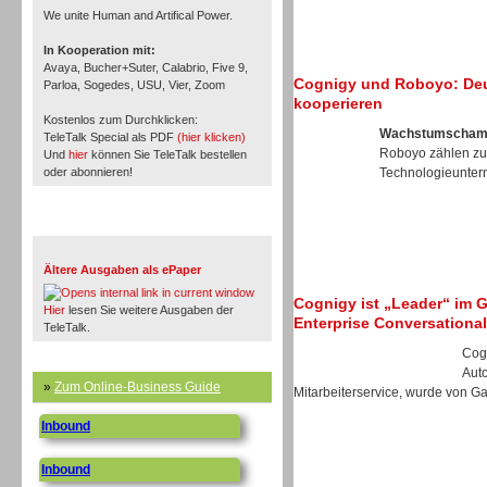
We unite Human and Artifical Power.
In Kooperation mit:
Avaya, Bucher+Suter, Calabrio, Five 9,
Cognigy und Roboyo: Deu
Parloa, Sogedes, USU, Vier, Zoom
kooperieren
Kostenlos zum Durchklicken:
Wachstumschamp
TeleTalk Special als PDF
(hier klicken)
Roboyo zählen zu
Und
hier
können Sie TeleTalk bestellen
oder abonnieren!
Technologieunter
TeleTalk Archiv
Ältere Ausgaben als ePaper
Cognigy ist „Leader“ im 
Hier
lesen Sie weitere Ausgaben der
Enterprise Conversational 
TeleTalk.
Cogn
Aut
»
Zum Online-Business Guide
Mitarbeiterservice, wurde von Gar
Inbound
Inbound