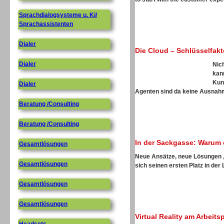
Sprachdialogsysteme u. Ki/
Sprachassistenten
Dialer
Die Cloud – Schlüsselfak
Dialer
Nic
kan
Kun
Dialer
Agenten sind da keine Ausnahme
Beratung /Consulting
Beratung /Consulting
In der Sackgasse: Warum 
Gesamtlösungen
Neue Ansätze, neue Lösungen
Gesamtlösungen
sich seinen ersten Platz in der 
Gesamtlösungen
Gesamtlösungen
Virtual Reality am Arbeit