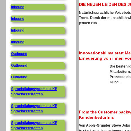
DIE NEUEN LEIDEN DES 
Inbound
Natürlichsprachliche Voicebots
Trend. Damit der menschlich wi
Inbound
jedoch zun...
Inbound
Inbound
Innovationsklima statt Me
Outbound
Erneuerung von innen vo
Outbound
Die besten I
Mitarbeitern
Prozesse ebe
Outbound
Kund...
Sprachdialogsysteme u. Ki/
Sprachassistenten
Sprachdialogsysteme u. Ki/
Sprachassistenten
From the Customer backwa
Kundenbedürfnis
Sprachdialogsysteme u. Ki/
Von Apple-Gründer Steve Jobs 
Sprachassistenten
to start with the customer expe