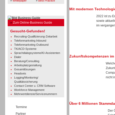
»
Whitepaper
»
Best Practice
Mit modernen Technologi
Business Guide
2022 ist zu 
sowie aktuell
»
Zum Online-Business Guide
im vergangene
Gesucht-Gefunden!
Recruiting-Qualifizierung-Zeitarbeit
Telefonmarketing Inbound
Telefonmarketing Outbound
TK/ACD-Systeme
Sprachdialogsysteme/KI-Assistenten
Zukunftskompetenzen im
Dialer
Beratung/Consulting
Welche
Arbeitsplatzgestaltung
Zukunf
Gesamtlösungen
Compan
Headsets
nicht in
Logging/Monitoring/
Qualitätssicherung
Contact Center u. CRM Software
Workforce-Management
Mehrwertdienste/Servicenummern
Über 6 Millionen Stammda
Termine
Der 
Partner