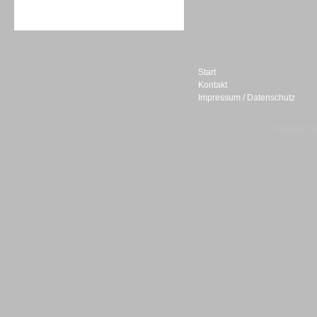
Sprachdialogsysteme u. Ki/
Sprachassistenten
Start
Kontakt
Impressum / Datenschutz
Sprachdialogsysteme u. Ki/
Sprachassistenten
© telepublic V