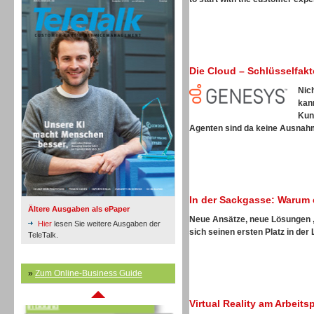
Die Cloud – Schlüsselfak
Inbound
Nic
kan
Kun
Agenten sind da keine Ausnahme
In der Sackgasse: Warum 
Ältere Ausgaben als ePaper
Neue Ansätze, neue Lösungen
Hier
lesen Sie weitere Ausgaben der
sich seinen ersten Platz in der 
TeleTalk.
»
Zum Online-Business Guide
Inbound
Virtual Reality am Arbeit