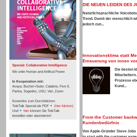
Personal
DIE NEUEN LEIDEN DES 
Natürlichsprachliche Voicebots
Trend. Damit der menschlich wi
jedoch zun...
Inbound
Innovationsklima statt Me
Erneuerung von innen vo
Special: Collaborative Intelligence
Die besten I
We unite Human and Artifical Power.
Mitarbeitern
Prozesse ebe
In Kooperation mit:
Kund...
Avaya, Bucher+Suter, Calabrio, Five 9,
Parloa, Sogedes, USU, Vier, Zoom
Kostenlos zum Durchklicken:
TeleTalk Special als PDF
(hier klicken)
Und
hier
können Sie TeleTalk
bestellen oder abonnieren!
From the Customer backwa
Kundenbedürfnis
TeleTalk Archiv
Inbound
Von Apple-Gründer Steve Jobs 
to start with the customer expe