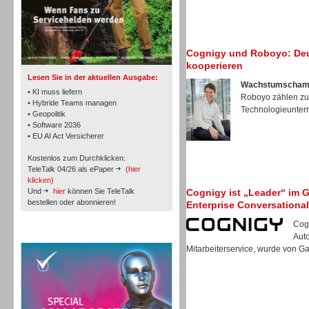
TK- und ACD-Systeme
Cognigy und Roboyo: Deu
kooperieren
Lesen Sie in der aktuellen Ausgabe:
Wachstumschamp
• KI muss liefern
Roboyo zählen zu
• Hybride Teams managen
Technologieunter
• Geopolitik
• Software 2036
Workforce-Management
• EU AI Act Versicherer
Kostenlos zum Durchklicken:
TeleTalk 04/26 als ePaper
(hier
klicken)
Und
hier
können Sie TeleTalk
Cognigy ist „Leader“ im 
bestellen oder abonnieren!
Enterprise Conversational 
Personal
Cogn
TeleTalk Special
Aut
Mitarbeiterservice, wurde von Gar