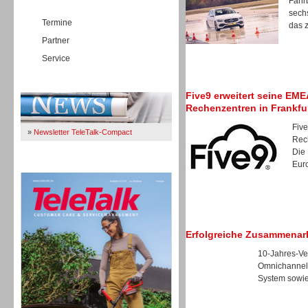
Fahrb
sech
Termine
das z
Partner
Service
Immer Up-To-Date
Five9 erweitert seine EM
Rechenzentren in Frankfu
Five
»
Newsletter TeleTalk-Compact
Rec
Die
Euro
TeleTalk 04/26
Erfolgreiche Zusammenar
10-Jahres-Ver
Omnichannel-
System sowie