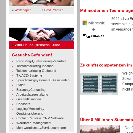
Mit modernen Technologi
»
Whitepaper
»
Best Practice
2022 ist zu 
sowie aktuell
Business Guide
im vergangene
»
Zum Online-Business Guide
Gesucht-Gefunden!
Recruiting-Qualifizierung-Zeitarbeit
Zukunftskompetenzen im
Telefonmarketing Inbound
Telefonmarketing Outbound
Welche
TK/ACD-Systeme
Zukunf
Sprachdialogsysteme/KI-Assistenten
Compan
Dialer
nicht in
Beratung/Consulting
Arbeitsplatzgestaltung
Gesamtlösungen
Headsets
Logging/Monitoring/
Qualitätssicherung
Contact Center u. CRM Software
Über 6 Millionen Stammda
Workforce-Management
Mehrwertdienste/Servicenummern
Der 