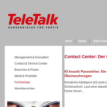
Start
News
Job & Kar
Contact Center: Der
Management & Innovation
Contact & Service Center
Branchen & Praxis
KI knackt Passwörter: Ei
Überraschungen
Markt & Produkte
Fachbeiträge
Künstliche Intelligenz (KI) rückt
Schlüsselloch. Laut einer aktue
Marktübersichten
Home Securi...
Wissen