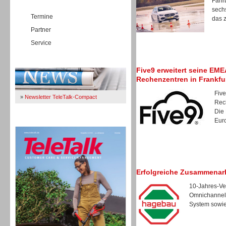
Fahrb
sech
Termine
das z
Partner
Service
Immer Up-To-Date
Five9 erweitert seine EM
Rechenzentren in Frankfu
Five
»
Newsletter TeleTalk-Compact
Rec
Die
Euro
TeleTalk 04/26
Erfolgreiche Zusammenar
10-Jahres-Ver
Omnichannel-
System sowie