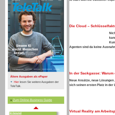
Die Cloud – Schlüsselfak
Inbound
Nic
kan
Kun
Agenten sind da keine Ausnahme
In der Sackgasse: Warum 
Ältere Ausgaben als ePaper
Neue Ansätze, neue Lösungen
Hier
lesen Sie weitere Ausgaben der
sich seinen ersten Platz in der 
TeleTalk.
»
Zum Online-Business Guide
Inbound
Virtual Reality am Arbeit