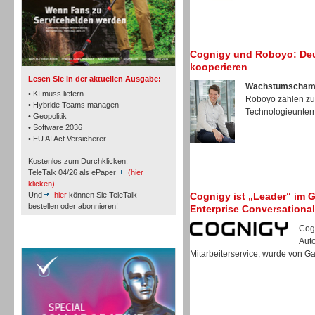
TK- und ACD-Systeme
Cognigy und Roboyo: Deu
kooperieren
Lesen Sie in der aktuellen Ausgabe:
Wachstumschamp
• KI muss liefern
Roboyo zählen zu
• Hybride Teams managen
Technologieunter
• Geopolitik
• Software 2036
Workforce-Management
• EU AI Act Versicherer
Kostenlos zum Durchklicken:
TeleTalk 04/26 als ePaper
(hier
klicken)
Und
hier
können Sie TeleTalk
Cognigy ist „Leader“ im 
bestellen oder abonnieren!
Enterprise Conversational 
Personal
Cogn
TeleTalk Special
Aut
Mitarbeiterservice, wurde von Gar