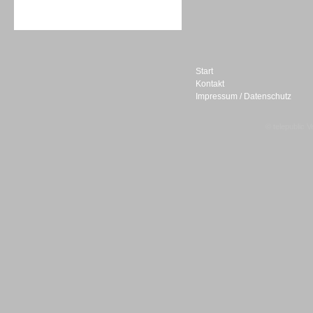
Sprachdialogsysteme u. Ki/
Sprachassistenten
Start
Kontakt
Impressum / Datenschutz
Sprachdialogsysteme u. Ki/
Sprachassistenten
© telepublic V