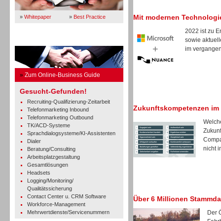
Mit modernen Technologi
»
Whitepaper
»
Best Practice
2022 ist zu 
sowie aktuell
Business Guide
im vergangene
»
Zum Online-Business Guide
Gesucht-Gefunden!
Recruiting-Qualifizierung-Zeitarbeit
Zukunftskompetenzen im
Telefonmarketing Inbound
Telefonmarketing Outbound
Welche
TK/ACD-Systeme
Zukunf
Sprachdialogsysteme/KI-Assistenten
Compan
Dialer
nicht in
Beratung/Consulting
Arbeitsplatzgestaltung
Gesamtlösungen
Headsets
Logging/Monitoring/
Qualitätssicherung
Contact Center u. CRM Software
Über 6 Millionen Stammda
Workforce-Management
Mehrwertdienste/Servicenummern
Der 