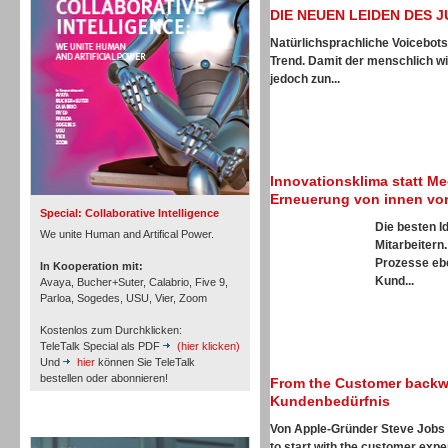
Personal
DIE NEUEN LEIDEN DES 
Natürlichsprachliche Voicebots
Trend. Damit der menschlich wi
jedoch zun...
Inbound
Innovationsklima statt Me
Erneuerung von innen vo
Special: Collaborative Intelligence
Die besten I
We unite Human and Artifical Power.
Mitarbeitern
Prozesse ebe
In Kooperation mit:
Kund...
Avaya, Bucher+Suter, Calabrio, Five 9,
Parloa, Sogedes, USU, Vier, Zoom
Kostenlos zum Durchklicken:
TeleTalk Special als PDF
(hier klicken)
Und
hier
können Sie TeleTalk
bestellen oder abonnieren!
From the Customer backwa
Kundenbedürfnis
TeleTalk Archiv
Von Apple-Gründer Steve Jobs 
Inbound
to start with the customer expe