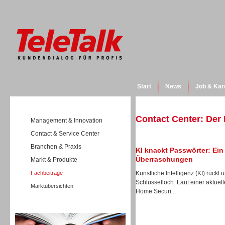
Start
News
Job & Kar
Contact Center: Der
Management & Innovation
Contact & Service Center
Branchen & Praxis
KI knackt Passwörter: Ei
Überraschungen
Markt & Produkte
Fachbeiträge
Künstliche Intelligenz (KI) rückt
Schlüsselloch. Laut einer aktue
Marktübersichten
Home Securi...
Wissen