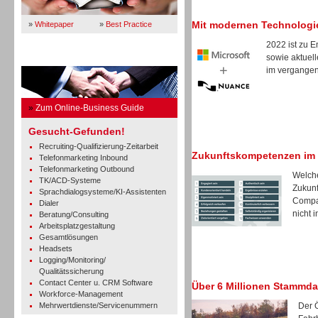
Mit modernen Technologi
»
Whitepaper
»
Best Practice
2022 ist zu 
sowie aktuell
Business Guide
im vergangene
»
Zum Online-Business Guide
Gesucht-Gefunden!
Recruiting-Qualifizierung-Zeitarbeit
Zukunftskompetenzen im
Telefonmarketing Inbound
Telefonmarketing Outbound
Welche
TK/ACD-Systeme
Zukunf
Sprachdialogsysteme/KI-Assistenten
Compan
Dialer
nicht in
Beratung/Consulting
Arbeitsplatzgestaltung
Gesamtlösungen
Headsets
Logging/Monitoring/
Qualitätssicherung
Contact Center u. CRM Software
Über 6 Millionen Stammda
Workforce-Management
Mehrwertdienste/Servicenummern
Der 