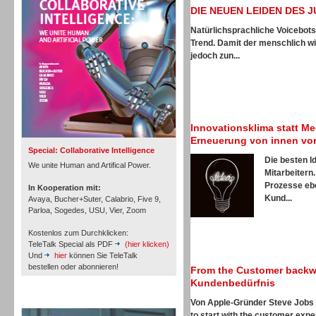
Personal
DIE NEUEN LEIDEN DES 
Natürlichsprachliche Voicebots
Trend. Damit der menschlich wi
jedoch zun...
Inbound
Innovationsklima statt Me
Erneuerung von innen vo
Special: Collaborative Intelligence
Die besten I
We unite Human and Artifical Power.
Mitarbeitern
Prozesse ebe
In Kooperation mit:
Kund...
Avaya, Bucher+Suter, Calabrio, Five 9,
Parloa, Sogedes, USU, Vier, Zoom
Kostenlos zum Durchklicken:
TeleTalk Special als PDF
(hier klicken)
Und
hier
können Sie TeleTalk
bestellen oder abonnieren!
From the Customer backwa
Kundenbedürfnis
TeleTalk Archiv
Inbound
Von Apple-Gründer Steve Jobs 
to start with the customer expe