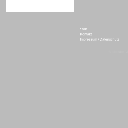
Sprachdialogsysteme u. Ki/
Sprachassistenten
Start
Kontakt
Impressum / Datenschutz
Sprachdialogsysteme u. Ki/
Sprachassistenten
© telepublic V