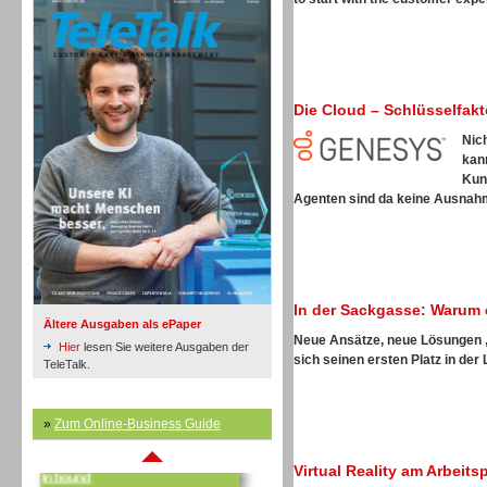
Die Cloud – Schlüsselfak
Inbound
Nic
kan
Kun
Agenten sind da keine Ausnahme
In der Sackgasse: Warum 
Ältere Ausgaben als ePaper
Neue Ansätze, neue Lösungen
Hier
lesen Sie weitere Ausgaben der
sich seinen ersten Platz in der 
TeleTalk.
»
Zum Online-Business Guide
Inbound
Virtual Reality am Arbeit