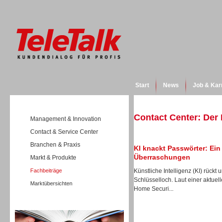
Start
News
Job & Kar
Contact Center: Der
Management & Innovation
Contact & Service Center
Branchen & Praxis
KI knackt Passwörter: Ei
Überraschungen
Markt & Produkte
Fachbeiträge
Künstliche Intelligenz (KI) rückt
Schlüsselloch. Laut einer aktue
Marktübersichten
Home Securi...
Wissen