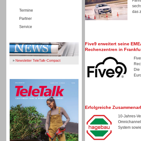
Fahrb
sech
Termine
das z
Partner
Service
Immer Up-To-Date
Five9 erweitert seine EM
Rechenzentren in Frankfu
Five
»
Newsletter TeleTalk-Compact
Rec
Die
Euro
TeleTalk 04/26
Erfolgreiche Zusammenar
10-Jahres-Ver
Omnichannel-
System sowie