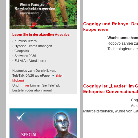
TK- und ACD-Systeme
Cognigy und Roboyo: Deu
kooperieren
Lesen Sie in der aktuellen Ausgabe:
Wachstumschamp
• KI muss liefern
Roboyo zählen zu
• Hybride Teams managen
Technologieunter
• Geopolitik
• Software 2036
Workforce-Management
• EU AI Act Versicherer
Kostenlos zum Durchklicken:
TeleTalk 04/26 als ePaper
(hier
klicken)
Und
hier
können Sie TeleTalk
Cognigy ist „Leader“ im 
bestellen oder abonnieren!
Enterprise Conversational 
Personal
Cogn
TeleTalk Special
Aut
Mitarbeiterservice, wurde von Gar