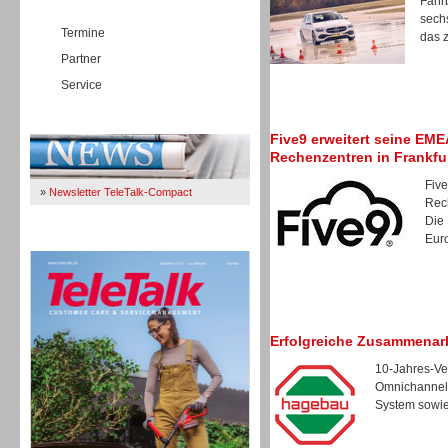
Fahrb
sech
Termine
das z
Partner
Service
Immer Up-To-Date
Five9 erweitert seine EM
Rechenzentren in Frankfu
Five
»
Newsletter TeleTalk-Compact
Rec
Die
Euro
TeleTalk 04/26
Erfolgreiche Zusammenar
10-Jahres-Ver
Omnichannel-
System sowie