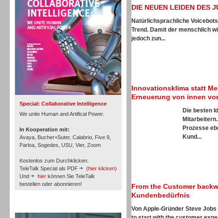
Personal
DIE NEUEN LEIDEN DES 
Natürlichsprachliche Voicebots
Trend. Damit der menschlich wi
jedoch zun...
Inbound
Innovationsklima statt Me
Erneuerung von innen vo
Special: Collaborative Intelligence
Die besten I
We unite Human and Artifical Power.
Mitarbeitern
Prozesse ebe
In Kooperation mit:
Kund...
Avaya, Bucher+Suter, Calabrio, Five 9,
Parloa, Sogedes, USU, Vier, Zoom
Kostenlos zum Durchklicken:
TeleTalk Special als PDF
(hier klicken)
Und
hier
können Sie TeleTalk
bestellen oder abonnieren!
From the Customer backwa
Kundenbedürfnis
TeleTalk Archiv
Von Apple-Gründer Steve Jobs 
Inbound
to start with the customer expe