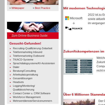
Mit modernen Technologi
»
Whitepaper
»
Best Practice
2022 ist zu 
sowie aktuell
Business Guide
im vergangene
»
Zum Online-Business Guide
Gesucht-Gefunden!
Recruiting-Qualifizierung-Zeitarbeit
Zukunftskompetenzen im
Telefonmarketing Inbound
Telefonmarketing Outbound
Welche
TK/ACD-Systeme
Zukunf
Sprachdialogsysteme/KI-Assistenten
Compan
Dialer
nicht in
Beratung/Consulting
Arbeitsplatzgestaltung
Gesamtlösungen
Headsets
Logging/Monitoring/
Qualitätssicherung
Contact Center u. CRM Software
Über 6 Millionen Stammda
Workforce-Management
Mehrwertdienste/Servicenummern
Der 