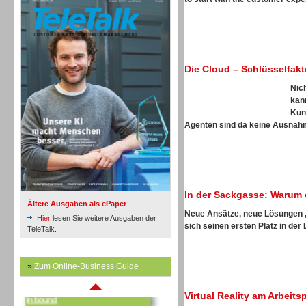
Die Cloud – Schlüsselfak
Inbound
Nic
kan
Kun
Agenten sind da keine Ausnahme
In der Sackgasse: Warum 
Ältere Ausgaben als ePaper
Neue Ansätze, neue Lösungen
Hier
lesen Sie weitere Ausgaben der
sich seinen ersten Platz in der 
TeleTalk.
»
Zum Online-Business Guide
Inbound
Virtual Reality am Arbeit