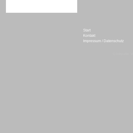
Sprachdialogsysteme u. Ki/
Sprachassistenten
Start
Kontakt
Impressum / Datenschutz
Sprachdialogsysteme u. Ki/
Sprachassistenten
© telepublic V