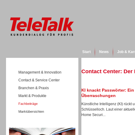
Start
News
Job & Kar
Contact Center: Der
Management & Innovation
Contact & Service Center
Branchen & Praxis
KI knackt Passwörter: Ei
Überraschungen
Markt & Produkte
Fachbeiträge
Künstliche Intelligenz (KI) rückt
Schlüsselloch. Laut einer aktue
Marktübersichten
Home Securi...
Wissen