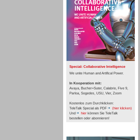
Personal
Inbound
Special: Collaborative Intelligence
We unite Human and Artifical Power.
In Kooperation mit:
Avaya, Bucher+Suter, Calabrio, Five 9,
Parloa, Sogedes, USU, Vier, Zoom
Kostenlos zum Durchklicken:
TeleTalk Special als PDF
(hier klicken)
Und
hier
können Sie TeleTalk
bestellen oder abonnieren!
TeleTalk Archiv
Inbound