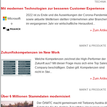
TECHNIK
Mit modernen Technologien zur besseren Customer Experience
2022 ist zu Ende und die Auswirkungen der Corona-Pandemi
sowie aktuelle Weltkrisen stellten Unternehmen aller Branche
im vergangenen Jahr vor wirtschaftliche Herausford...
» Zum Artik
MARKT & PRODUKTE
Zukunftskompetenzen im New Work
Welche Kompetenzen zeichnet die High-Performer der
Zukunft aus? Mit dieser Frage muss sich eine Top Sales
Company beschäftigen. Dabei gilt: Kompetenzen sind
nicht in Stei...
» Zum Artik
MARKT & PRODUKTE
Über 6 Millionen Stammdaten modernisiert
Der ÖAMTC macht gemeinsam mit Tietoevry Austria d