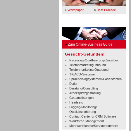
»
Whitepaper
»
Best Practice
Business Guide
»
Zum Online-Business Guide
Gesucht-Gefunden!
Recruiting-Qualifizierung-Zeitarbeit
Telefonmarketing Inbound
Telefonmarketing Outbound
TK/ACD-Systeme
Sprachdialogsysteme/KI-Assistenten
Dialer
Beratung/Consulting
Arbeitsplatzgestaltung
Gesamtlösungen
Headsets
Logging/Monitoring/
Qualitätssicherung
Contact Center u. CRM Software
Workforce-Management
Mehrwertdienste/Servicenummern