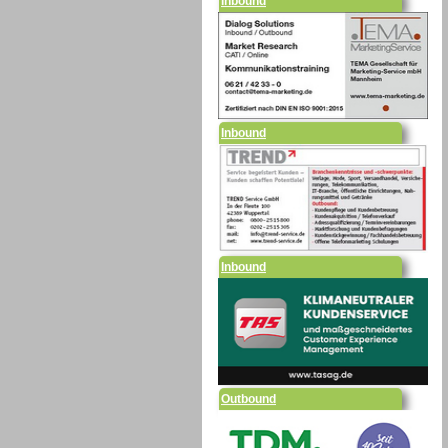
Inbound
Inbound
Outbound