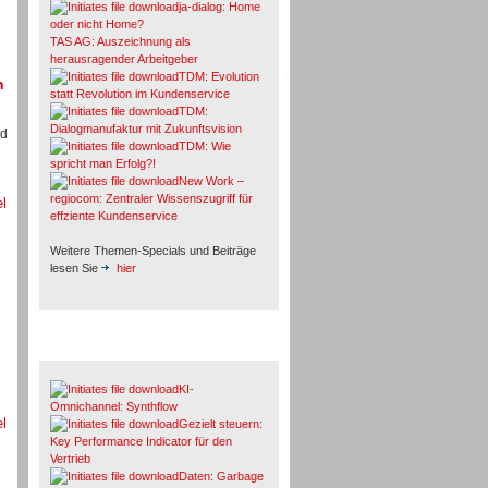
ja-dialog: Home
oder nicht Home?
TAS AG: Auszeichnung als
herausragender Arbeitgeber
TDM: Evolution
n
statt Revolution im Kundenservice
TDM:
Dialogmanufaktur mit Zukunftsvision
nd
TDM: Wie
spricht man Erfolg?!
New Work –
regiocom: Zentraler Wissenszugriff für
el
effziente Kundenservice
Weitere Themen-Specials und Beiträge
lesen Sie
hier
Fachbeiträge & Cases
KI-
Omnichannel: Synthflow
el
Gezielt steuern:
Key Performance Indicator für den
Vertrieb
Daten: Garbage