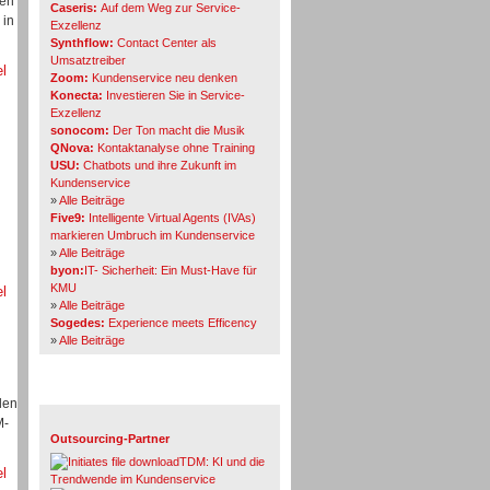
den
Caseris:
Auf dem Weg zur Service-
 in
Exzellenz
Synthflow:
Contact Center als
Umsatztreiber
el
Zoom:
Kundenservice neu denken
Konecta:
Investieren Sie in Service-
Exzellenz
sonocom:
Der Ton macht die Musik
QNova:
Kontaktanalyse ohne Training
USU:
Chatbots und ihre Zukunft im
Kundenservice
»
Alle Beiträge
Five9:
Intelligente Virtual Agents (IVAs)
markieren Umbruch im Kundenservice
»
Alle Beiträge
byon:
IT- Sicherheit: Ein Must-Have für
KMU
el
»
Alle Beiträge
Sogedes:
Experience meets Efficency
»
Alle Beiträge
Themen-Specials
len
M-
Outsourcing-Partner
TDM: KI und die
el
Trendwende im Kundenservice