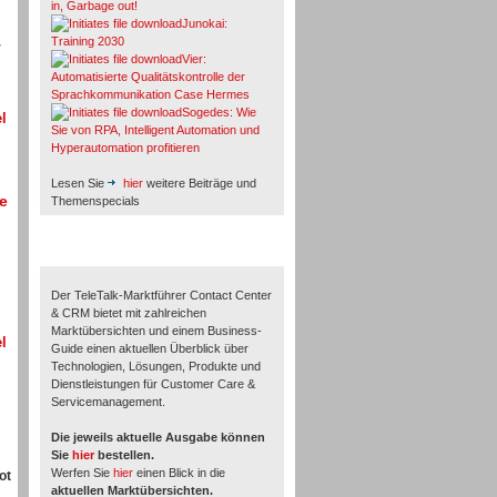
in, Garbage out!
Junokai:
Training 2030
r
Vier:
Automatisierte Qualitätskontrolle der
Sprachkommunikation Case Hermes
Sogedes: Wie
l
Sie von RPA, Intelligent Automation und
Hyperautomation profitieren
Lesen Sie
hier
weitere Beiträge und
e
Themenspecials
TeleTalk-Marktführer 1/2026
Der TeleTalk-Marktführer Contact Center
& CRM bietet mit zahlreichen
Marktübersichten und einem Business-
l
Guide einen aktuellen Überblick über
Technologien, Lösungen, Produkte und
Dienstleistungen für Customer Care &
Servicemanagement.
Die jeweils aktuelle Ausgabe können
Sie
hier
bestellen.
Werfen Sie
hier
einen Blick in die
ot
aktuellen Marktübersichten.
.