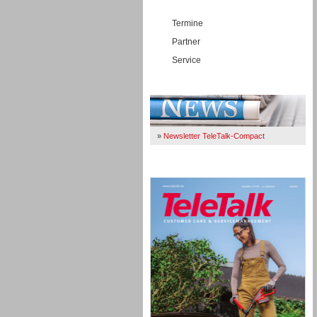
Termine
Partner
Service
Immer Up-To-Date
»
Newsletter TeleTalk-Compact
TeleTalk 04/26