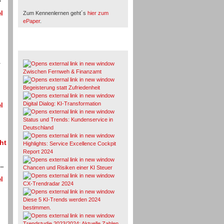
l
Zum Kennenlernen geht´s
hier zum
ePaper
.
Whitepaper & Studien
r
Zwischen Fernweh & Finanzamt
Begeisterung statt Zufriedenheit
Digital Dialog: KI-Transformation
l
Status und Trends: Kundenservice in
Deutschland
ht
Highlights: Service Excellence Cockpit
Report 2024
..
Chancen und Risiken einer KI Steuer
l
CX-Trendradar 2024
Diese 5 KI-Trends werden 2024
bestimmen.
Trendstudie 2023/2024: Aktuelle Zahlen