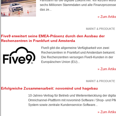
Fahrbahn für die digitale Zukunft frei: Vor kurzem wur
sechs Millionen Stammdaten und alle Finanzprozesse
das ze...
» Zum Artik
MARKT & PRODUKTE
Five9 erweitert seine EMEA-Präsenz durch den Ausbau der
Rechenzentren in Frankfurt und Amsterda
Five9 gibt die allgemeine Verfügbarkeit von zwei
Rechenzentren in Frankfurt und Amsterdam bekannt.
Die Rechenzentren versorgen Five9-Kunden in der
Europäischen Union (EU)...
» Zum Artik
MARKT & PRODUKTE
Erfolgreiche Zusammenarbeit: novomind und hagebau
10-Jahres-Vertrag für Betrieb und Weiterentwicklung der digita
Omnichannel-Plattform mit novomind-Software / Shop- und PI
System sowie zentrale Kundenservice-Software...
» Zum Artik