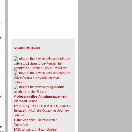
e
n
Info-Board
el
Aktuelle Beiträge
Bucher+Suter:
unterstützt Salesforce-Kunden bei
Agentforce-Contact-Center-Projekten
Bucher+Suter:
Voice-Agents im Kundenservice
aktivieren
regiocom:
Wechsel an der Spitze
el
Professionelles Anrufmanagement:
Microsoft Teams
TP infinity:
Real Time Voice Translation
Bergzeit:
Mit AI die Customer Journey
optimiert
TDM:
Voicebot Kim im direkten
Gespräch
ie
TAS:
Effizienz trifft auf Qualität