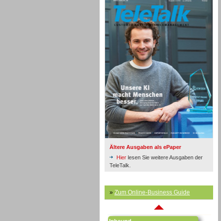
Inbound
Ältere Ausgaben als ePaper
Hier
lesen Sie weitere Ausgaben der
TeleTalk.
»
Zum Online-Business Guide
Inbound