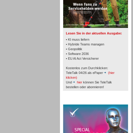
TK- und ACD-Systeme
Lesen Sie in der aktuellen Ausgabe:
• KI muss liefern
• Hybride Teams managen
• Geopolitik
• Software 2036
Workforce-Management
• EU AI Act Versicherer
Kostenlos zum Durchklicken:
TeleTalk 04/26 als ePaper
(hier
klicken)
Und
hier
können Sie TeleTalk
bestellen oder abonnieren!
Personal
TeleTalk Special