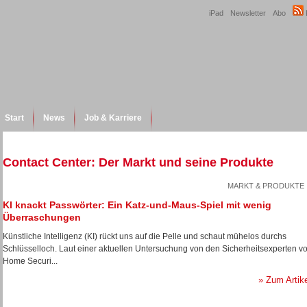
iPad
Newsletter
Abo
Start
News
Job & Karriere
Contact Center: Der Markt und seine Produkte
MARKT & PRODUKTE
KI knackt Passwörter: Ein Katz-und-Maus-Spiel mit wenig
Überraschungen
Künstliche Intelligenz (KI) rückt uns auf die Pelle und schaut mühelos durchs
Schlüsselloch. Laut einer aktuellen Untersuchung von den Sicherheitsexperten v
Home Securi...
» Zum Artik