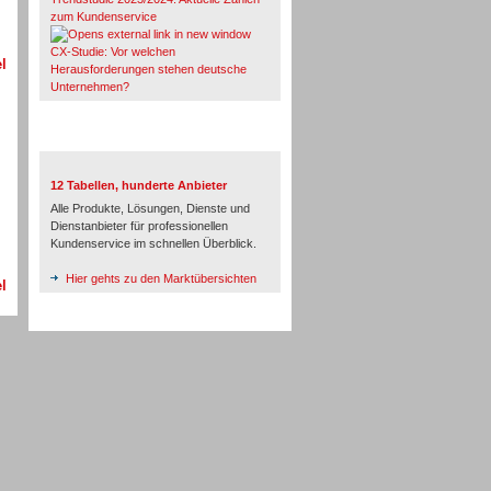
zum Kundenservice
CX-Studie: Vor welchen
l
Herausforderungen stehen deutsche
Unternehmen?
TeleTalk-Marktübersichten
12 Tabellen, hunderte Anbieter
Alle Produkte, Lösungen, Dienste und
Dienstanbieter für professionellen
Kundenservice im schnellen Überblick.
Hier gehts zu den Marktübersichten
l