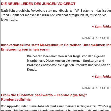
DIE NEUEN LEIDEN DES JUNGEN VOICEBOT
Natürlichsprachliche Voicebots statt menübasierter IVR-Systeme – das ist de
Trend. Damit der menschlich wirkende Voicebot erfolgreich ist, müssen Sie
jedoch zun...
» Zum Artike
MARKT & PRODUKTE
Innovationsklima statt Meckerkultur: So treiben Unternehmen ihr
Erneuerung von innen voran
Die besten Ideen kommen in der Regel von den eigenen
Mitarbeitern. Diese kennen die internen Strukturen und
Prozesse ebenso wie die eigenen Produkte und sind nah an
Kund...
» Zum Artike
MARKT & PRODUKTE
From the Customer backwards – Technologie folgt
Kundenbedürfnis
Von Apple-Gründer Steve Jobs stammt einer meiner Lieblingssätze: “You’ve g
to start with the customer experience and work backwards to the technology...