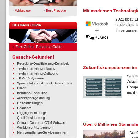
Mit modernen Technologi
»
Whitepaper
»
Best Practice
2022 ist zu 
sowie aktuell
Business Guide
im vergangene
»
Zum Online-Business Guide
Gesucht-Gefunden!
Recruiting-Qualifizierung-Zeitarbeit
Zukunftskompetenzen im
Telefonmarketing Inbound
Telefonmarketing Outbound
Welche
TK/ACD-Systeme
Zukunf
Sprachdialogsysteme/KI-Assistenten
Compan
Dialer
nicht in
Beratung/Consulting
Arbeitsplatzgestaltung
Gesamtlösungen
Headsets
Logging/Monitoring/
Qualitätssicherung
Contact Center u. CRM Software
Über 6 Millionen Stammda
Workforce-Management
Mehrwertdienste/Servicenummern
Der 