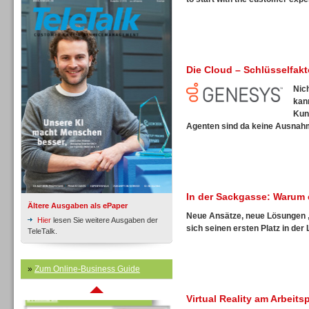
Die Cloud – Schlüsselfak
Inbound
Nic
kan
Kun
Agenten sind da keine Ausnahme
In der Sackgasse: Warum 
Ältere Ausgaben als ePaper
Neue Ansätze, neue Lösungen
Hier
lesen Sie weitere Ausgaben der
sich seinen ersten Platz in der 
TeleTalk.
»
Zum Online-Business Guide
Inbound
Virtual Reality am Arbeit