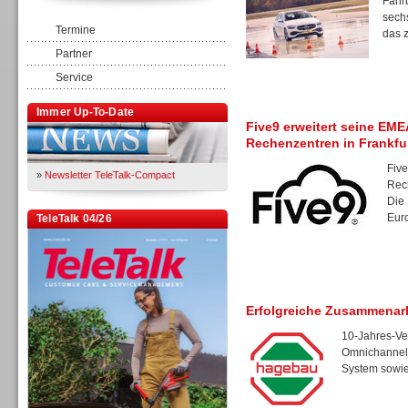
Fahrb
sech
Termine
das z
Partner
Service
Immer Up-To-Date
Five9 erweitert seine EM
Rechenzentren in Frankfu
Five
»
Newsletter TeleTalk-Compact
Rec
Die
Euro
TeleTalk 04/26
Erfolgreiche Zusammenar
10-Jahres-Ver
Omnichannel-
System sowie