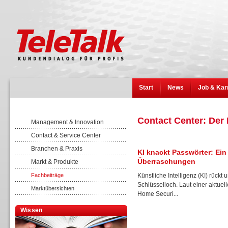
Start
News
Job & Kar
Contact Center: Der
Management & Innovation
Contact & Service Center
Branchen & Praxis
KI knackt Passwörter: Ei
Überraschungen
Markt & Produkte
Fachbeiträge
Künstliche Intelligenz (KI) rückt
Schlüsselloch. Laut einer aktue
Marktübersichten
Home Securi...
Wissen