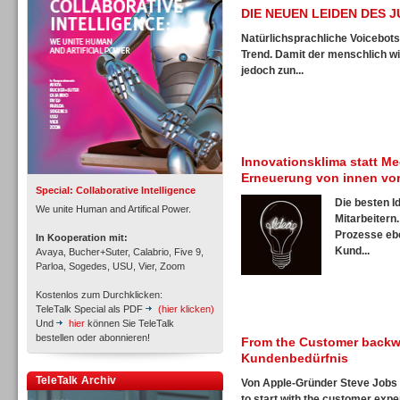
Personal
DIE NEUEN LEIDEN DES 
Natürlichsprachliche Voicebots
Trend. Damit der menschlich wi
jedoch zun...
Inbound
Innovationsklima statt Me
Erneuerung von innen vo
Special: Collaborative Intelligence
Die besten I
We unite Human and Artifical Power.
Mitarbeitern
Prozesse ebe
In Kooperation mit:
Kund...
Avaya, Bucher+Suter, Calabrio, Five 9,
Parloa, Sogedes, USU, Vier, Zoom
Kostenlos zum Durchklicken:
TeleTalk Special als PDF
(hier klicken)
Und
hier
können Sie TeleTalk
bestellen oder abonnieren!
From the Customer backwa
Kundenbedürfnis
TeleTalk Archiv
Inbound
Von Apple-Gründer Steve Jobs 
to start with the customer expe