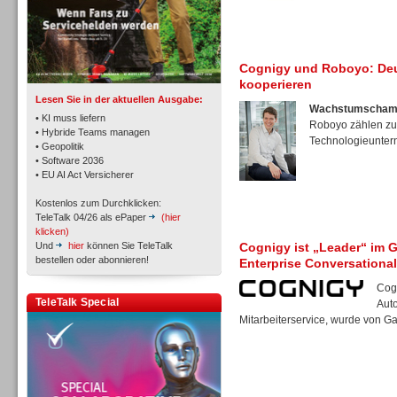
TK- und ACD-Systeme
Cognigy und Roboyo: Deu
kooperieren
Lesen Sie in der aktuellen Ausgabe:
Wachstumschamp
• KI muss liefern
Roboyo zählen zu
• Hybride Teams managen
Technologieunter
• Geopolitik
• Software 2036
Workforce-Management
• EU AI Act Versicherer
Kostenlos zum Durchklicken:
TeleTalk 04/26 als ePaper
(hier
klicken)
Und
hier
können Sie TeleTalk
Cognigy ist „Leader“ im 
bestellen oder abonnieren!
Enterprise Conversational 
Personal
Cogn
TeleTalk Special
Aut
Mitarbeiterservice, wurde von Gar