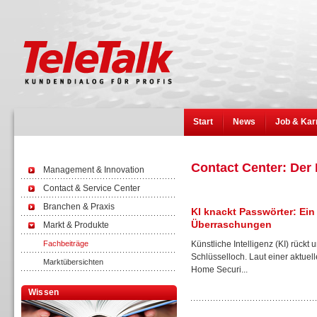
Start
News
Job & Kar
Contact Center: Der
Management & Innovation
Contact & Service Center
Branchen & Praxis
KI knackt Passwörter: Ei
Überraschungen
Markt & Produkte
Fachbeiträge
Künstliche Intelligenz (KI) rückt
Schlüsselloch. Laut einer aktue
Marktübersichten
Home Securi...
Wissen