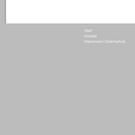
Sprachdialogsysteme u. Ki/
Sprachassistenten
Start
Kontakt
Impressum / Datenschutz
Sprachdialogsysteme u. Ki/
Sprachassistenten
© telepublic V