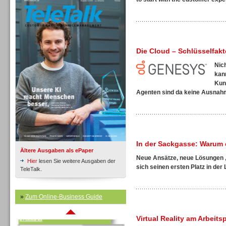
Die Cloud – Schlüsselfak
Inbound
Nic
kan
Kun
Agenten sind da keine Ausnahme
In der Sackgasse: Warum 
Ältere Ausgaben als ePaper
Neue Ansätze, neue Lösungen
Hier
lesen Sie weitere Ausgaben der
sich seinen ersten Platz in der 
TeleTalk.
»
Zum Online-Business Guide
Inbound
Virtual Reality am Arbeit