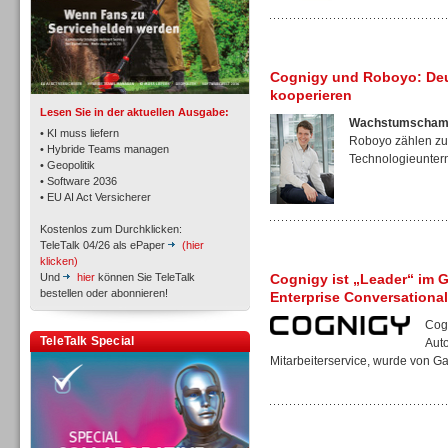
TK- und ACD-Systeme
Cognigy und Roboyo: Deu
kooperieren
Lesen Sie in der aktuellen Ausgabe:
Wachstumschamp
• KI muss liefern
Roboyo zählen zu
• Hybride Teams managen
Technologieunter
• Geopolitik
• Software 2036
Workforce-Management
• EU AI Act Versicherer
Kostenlos zum Durchklicken:
TeleTalk 04/26 als ePaper
(hier
klicken)
Und
hier
können Sie TeleTalk
Cognigy ist „Leader“ im 
bestellen oder abonnieren!
Enterprise Conversational 
Personal
Cogn
TeleTalk Special
Aut
Mitarbeiterservice, wurde von Gar