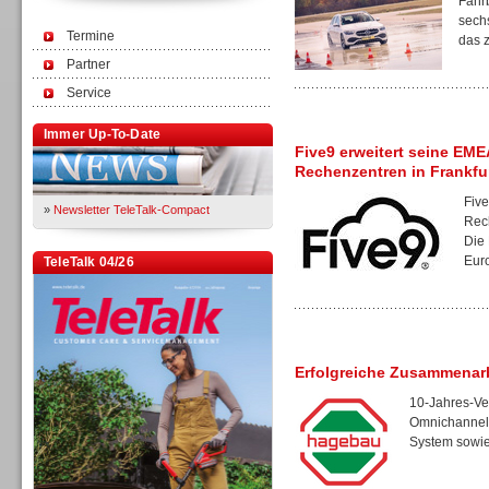
Fahrb
sech
Termine
das z
Partner
Service
Immer Up-To-Date
Five9 erweitert seine EM
Rechenzentren in Frankfu
Five
»
Newsletter TeleTalk-Compact
Rec
Die
Euro
TeleTalk 04/26
Erfolgreiche Zusammenar
10-Jahres-Ver
Omnichannel-
System sowie