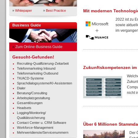
Mit modernen Technologi
»
Whitepaper
»
Best Practice
2022 ist zu 
sowie aktuell
Business Guide
im vergangene
»
Zum Online-Business Guide
Gesucht-Gefunden!
Recruiting-Qualifizierung-Zeitarbeit
Zukunftskompetenzen im
Telefonmarketing Inbound
Telefonmarketing Outbound
Welche
TK/ACD-Systeme
Zukunf
Sprachdialogsysteme/KI-Assistenten
Compan
Dialer
nicht in
Beratung/Consulting
Arbeitsplatzgestaltung
Gesamtlösungen
Headsets
Logging/Monitoring/
Qualitätssicherung
Contact Center u. CRM Software
Über 6 Millionen Stammda
Workforce-Management
Mehrwertdienste/Servicenummern
Der 