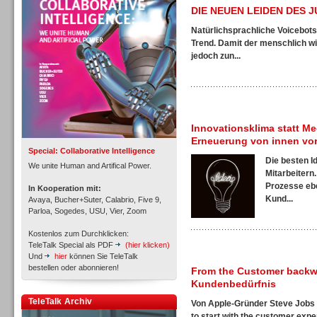
Personal
DIE NEUEN LEIDEN DES 
Natürlichsprachliche Voicebots
Trend. Damit der menschlich wi
jedoch zun...
Inbound
Innovationsklima statt Me
Erneuerung von innen vo
Special: Collaborative Intelligence
Die besten I
We unite Human and Artifical Power.
Mitarbeitern
Prozesse ebe
In Kooperation mit:
Kund...
Avaya, Bucher+Suter, Calabrio, Five 9,
Parloa, Sogedes, USU, Vier, Zoom
Kostenlos zum Durchklicken:
TeleTalk Special als PDF
(hier klicken)
Und
hier
können Sie TeleTalk
bestellen oder abonnieren!
From the Customer backwa
Kundenbedürfnis
TeleTalk Archiv
Inbound
Von Apple-Gründer Steve Jobs 
to start with the customer expe