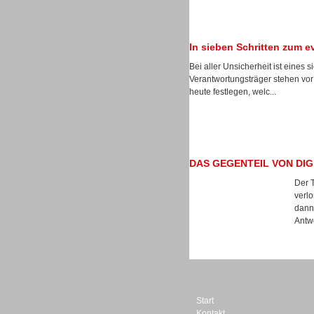
In sieben Schritten zum 
Bei aller Unsicherheit ist eines s
Dialer
Verantwortungsträger stehen v
heute festlegen, welc...
DAS GEGENTEIL VON DIG
Beratung /Consulting
Der T
verl
dann 
Antwo
Beratung /Consulting
Start
Kontakt