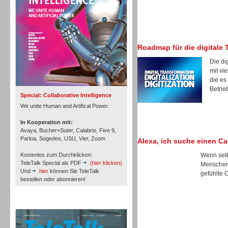
Roadmap für die digitale 
Inbound
Die di
mit vi
die es
Betrie
Special: Collaborative Intelligence
We unite Human and Artifical Power.
In Kooperation mit:
Avaya, Bucher+Suter, Calabrio, Five 9,
Parloa, Sogedes, USU, Vier, Zoom
Alexa, ich suche einen Ca
Kostenlos zum Durchklicken:
Wenn selb
TeleTalk Special als PDF
(hier klicken)
Menschen 
Und
hier
können Sie TeleTalk
gefühlte 
bestellen oder abonnieren!
Inbound
TeleTalk Archiv