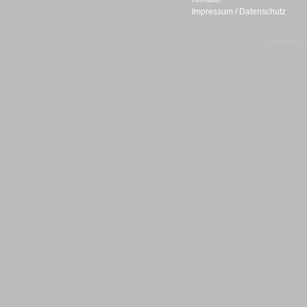
Impressum / Datenschutz
Gesamtlösungen
© telepublic V
Gesamtlösungen