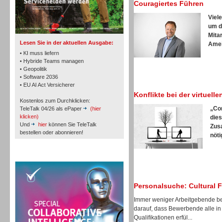
Couragiertes Führen
TK- und ACD-Systeme
Viel
um d
Mita
Lesen Sie in der aktuellen Ausgabe:
Ameis
• KI muss liefern
• Hybride Teams managen
• Geopolitik
Workforce-Management
• Software 2036
• EU AI Act Versicherer
Konflikte bei der virtuel
Kostenlos zum Durchklicken:
„Co
TeleTalk 04/26 als ePaper
(hier
klicken)
dies
Und
hier
können Sie TeleTalk
Zus
bestellen oder abonnieren!
nöti
Personal
TeleTalk Special
Personalsuche: Cultural 
Immer weniger Arbeitgebende be
Personal
darauf, dass Bewerbende alle in
Qualifikationen erfül...