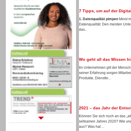
7 Tipps, um auf der Digita
1. Datenqualität pimpen
Meist m
Datenqualität: Den meisten Unte
das...
Outbound
Wo geht all das Wissen h
Im Unternehmen gilt der Mensch 
seiner Erfahrung sorgen Mitarbei
Produkte, Dienstle...
Outbound
2021 – das Jahr der Ents
Können Sie sich noch an das „alt
seltsamen Jahres 2020? Wie ung
Sprachdialogsysteme u. Ki/
aus? Was hat ...
Sprachassistenten