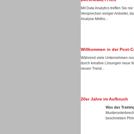
Mit Data Analytics treffen Sie n
Versprechen einiger Anbieter, 
Analyse-Metho...
Sprachdialogsysteme u. Ki/
Sprachassistenten
Willkommen in der Post-C
Während viele Unternehmen noch
durch kreative Lösungen neue Weg
neuen Trend...
Dialer
20er Jahre im Aufbruch
Was das Training
Musterunterbreche
beschrieben Phil
Dialer