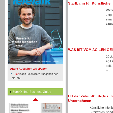
Startbahn für Künstliche I
Währ
zeigt
Inbound
smar
Großt
WAS IST VOM AGILEN GE
20 Ja
agil 
selte
Ältere Ausgaben als ePaper
n...
Hier
lesen Sie weitere Ausgaben der
TeleTalk.
»
Zum Online-Business Guide
Inbound
HR der Zukunft: KI-Qualif
Unternehmen
Künstliche Intell
Buzzwords, sonde