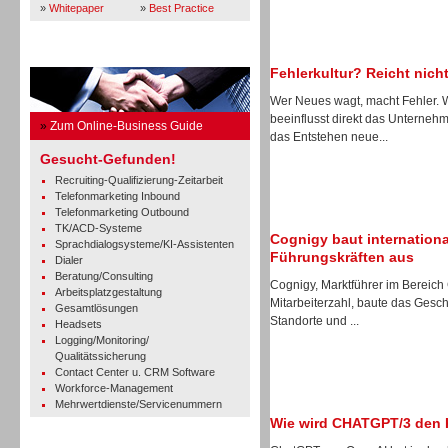
»
Whitepaper
»
Best Practice
Business Guide
Fehlerkultur? Reicht nicht
Wer Neues wagt, macht Fehler.
beeinflusst direkt das Unterne
»
Zum Online-Business Guide
das Entstehen neue...
Gesucht-Gefunden!
Recruiting-Qualifizierung-Zeitarbeit
Telefonmarketing Inbound
Telefonmarketing Outbound
TK/ACD-Systeme
Cognigy baut internation
Sprachdialogsysteme/KI-Assistenten
Führungskräften aus
Dialer
Beratung/Consulting
Cognigy, Marktführer im Bereich
Arbeitsplatzgestaltung
Mitarbeiterzahl, baute das Gesch
Gesamtlösungen
Standorte und ...
Headsets
Logging/Monitoring/
Qualitätssicherung
Contact Center u. CRM Software
Workforce-Management
Mehrwertdienste/Servicenummern
Wie wird CHATGPT/3 den 