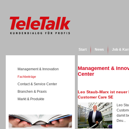
Start
News
Job & Kar
Management & Innova
Management & Innovation
Center
Fachbeiträge
Contact & Service Center
Branchen & Praxis
Leo Staub-Marx ist neuer 
Customer Care SE
Markt & Produkte
Leo Sta
Custome
Wissen
damit b
Deu...