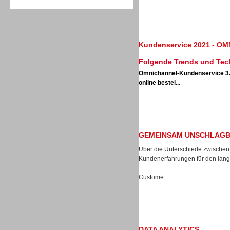
Kundenservice 2021 - 
Folgende Trends und Tech
Sprachdialogsysteme u. Ki/
Sprachassistenten
Omnichannel-Kundenservice 3
online bestel...
GEMEINSAM UNSCHLAGB
Über die Unterschiede zwischen
Kundenerfahrungen für den langf
Custome...
Sprachdialogsysteme u. Ki/
DATA ANALYTICS
Sprachassistenten