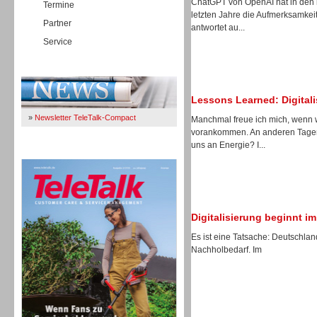
ChatGPT von OpenAI hat in den 
Termine
letzten Jahre die Aufmerksamkeit
Partner
antwortet au...
Service
Immer Up-To-Date
Lessons Learned: Digitali
»
Newsletter TeleTalk-Compact
Manchmal freue ich mich, wenn wi
vorankommen. An anderen Tagen 
uns an Energie? I...
TeleTalk 04/26
Digitalisierung beginnt i
Es ist eine Tatsache: Deutschlan
Nachholbedarf. Im