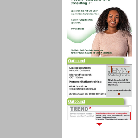
Outbound
Outbound
Sprachdialogsysteme u. Ki/
Sprachassistenten