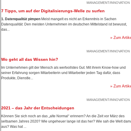
MANAGEMENT/INNOVATION
7 Tipps, um auf der Digitalisierungs-Welle zu surfen
1. Datenqualität pimpen
Meist mangelt es nicht an Erkenntnis in Sachen
Datenqualität: Den meisten Unternehmen im deutschen Mittelstand ist bewusst,
das...
» Zum Artik
MANAGEMENT/INNOVATION
Wo geht all das Wissen hin?
Im Unternehmen gilt der Mensch als wertvollstes Gut. Mit ihrem Know-how und
seiner Erfahrung sorgen Mitarbeiterin und Mitarbeiter jeden Tag dafür, dass
Produkte, Dienstle...
» Zum Artik
MANAGEMENT/INNOVATION
2021 – das Jahr der Entscheidungen
Können Sie sich noch an das „alte Normal“ erinnern? An die Zeit vor März des
seltsamen Jahres 2020? Wie ungeheuer lange ist das her? Wie sah die Welt dam
aus? Was hat ...