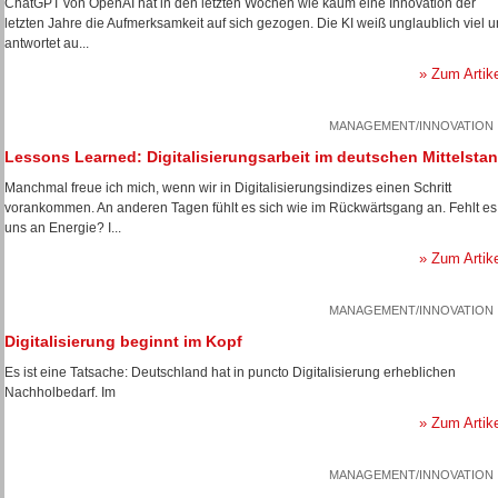
ChatGPT von OpenAI hat in den letzten Wochen wie kaum eine Innovation der
letzten Jahre die Aufmerksamkeit auf sich gezogen. Die KI weiß unglaublich viel 
antwortet au...
» Zum Artik
MANAGEMENT/INNOVATION
Lessons Learned: Digitalisierungsarbeit im deutschen Mittelsta
Manchmal freue ich mich, wenn wir in Digitalisierungsindizes einen Schritt
vorankommen. An anderen Tagen fühlt es sich wie im Rückwärtsgang an. Fehlt es
uns an Energie? I...
» Zum Artik
MANAGEMENT/INNOVATION
Digitalisierung beginnt im Kopf
Es ist eine Tatsache: Deutschland hat in puncto Digitalisierung erheblichen
Nachholbedarf. Im
» Zum Artik
MANAGEMENT/INNOVATION