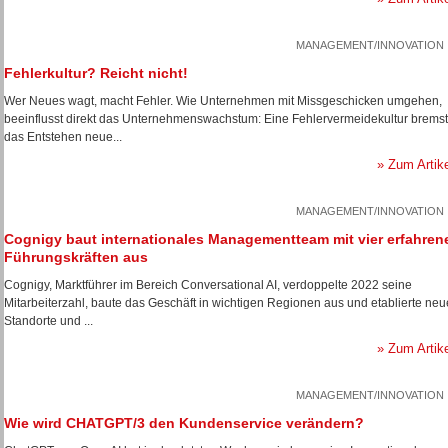
MANAGEMENT/INNOVATION
Fehlerkultur? Reicht nicht!
Wer Neues wagt, macht Fehler. Wie Unternehmen mit Missgeschicken umgehen,
beeinflusst direkt das Unternehmenswachstum: Eine Fehlervermeidekultur bremst
das Entstehen neue...
» Zum Artik
MANAGEMENT/INNOVATION
Cognigy baut internationales Managementteam mit vier erfahren
Führungskräften aus
Cognigy, Marktführer im Bereich Conversational AI, verdoppelte 2022 seine
Mitarbeiterzahl, baute das Geschäft in wichtigen Regionen aus und etablierte neu
Standorte und ...
» Zum Artik
MANAGEMENT/INNOVATION
Wie wird CHATGPT/3 den Kundenservice verändern?