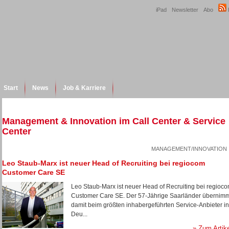
iPad
Newsletter
Abo
Start
News
Job & Karriere
Management & Innovation im Call Center & Service
Center
MANAGEMENT/INNOVATION
Leo Staub-Marx ist neuer Head of Recruiting bei regiocom
Customer Care SE
Leo Staub-Marx ist neuer Head of Recruiting bei regioc
Customer Care SE. Der 57-Jährige Saarländer übernim
damit beim größten inhabergeführten Service-Anbieter in
Deu...
» Zum Artik