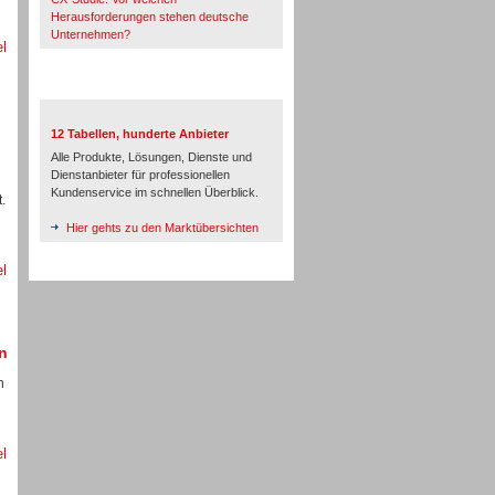
Herausforderungen stehen deutsche
Unternehmen?
el
TeleTalk-Marktübersichten
12 Tabellen, hunderte Anbieter
Alle Produkte, Lösungen, Dienste und
Dienstanbieter für professionellen
Kundenservice im schnellen Überblick.
.
Hier gehts zu den Marktübersichten
el
n
n
el