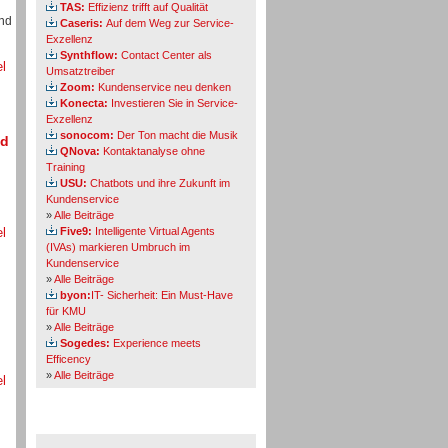
TAS:
Effizienz trifft auf Qualität
und
Caseris:
Auf dem Weg zur Service-
Exzellenz
Synthflow:
Contact Center als
el
Umsatztreiber
Zoom:
Kundenservice neu denken
Konecta:
Investieren Sie in Service-
Exzellenz
sonocom:
Der Ton macht die Musik
nd
QNova:
Kontaktanalyse ohne
Training
USU:
Chatbots und ihre Zukunft im
Kundenservice
»
Alle Beiträge
el
Five9:
Intelligente Virtual Agents
(IVAs) markieren Umbruch im
Kundenservice
»
Alle Beiträge
byon:
IT- Sicherheit: Ein Must-Have
für KMU
»
Alle Beiträge
Sogedes:
Experience meets
Efficency
»
Alle Beiträge
el
Themen-Specials