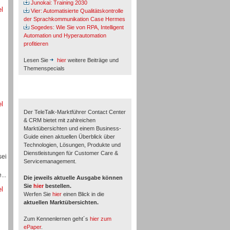
Junokai: Training 2030
el
Vier: Automatisierte Qualitätskontrolle
der Sprachkommunikation Case Hermes
Sogedes: Wie Sie von RPA, Intelligent
Automation und Hyperautomation
profitieren
Lesen Sie
hier
weitere Beiträge und
Themenspecials
TeleTalk-Marktführer 1/2026
el
Der TeleTalk-Marktführer Contact Center
& CRM bietet mit zahlreichen
Marktübersichten und einem Business-
Guide einen aktuellen Überblick über
Technologien, Lösungen, Produkte und
Dienstleistungen für Customer Care &
sei
Servicemanagement.
...
Die jeweils aktuelle Ausgabe können
Sie
hier
bestellen.
el
Werfen Sie
hier
einen Blick in die
aktuellen Marktübersichten.
Zum Kennenlernen geht´s
hier zum
ePaper
.