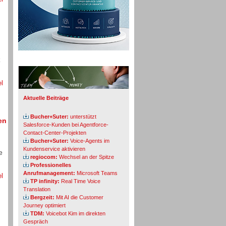
Info-Board
el
Aktuelle Beiträge
Bucher+Suter:
unterstützt
en
Salesforce-Kunden bei Agentforce-
Contact-Center-Projekten
Bucher+Suter:
Voice-Agents im
Kundenservice aktivieren
e
regiocom:
Wechsel an der Spitze
Professionelles
Anrufmanagement:
Microsoft Teams
el
TP infinity:
Real Time Voice
Translation
Bergzeit:
Mit AI die Customer
Journey optimiert
TDM:
Voicebot Kim im direkten
Gespräch