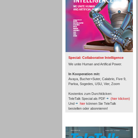
Inbound
Special: Collaborative Intelligence
We unite Human and Artifical Power.
In Kooperation mit:
Avaya, Bucher+Suter, Calabrio, Five 9,
Parloa, Sogedes, USU, Vier, Zoom
Kostenlos zum Durchklicken:
TeleTalk Special als PDF
(hier klicken)
Und
hier
können Sie TeleTalk
bestellen oder abonnieren!
Inbound
TeleTalk Archiv