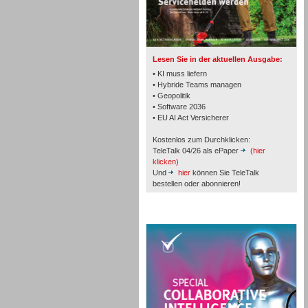
TK- und ACD-Systeme
Lesen Sie in der aktuellen Ausgabe:
• KI muss liefern
• Hybride Teams managen
• Geopolitik
Workforce-Management
• Software 2036
• EU AI Act Versicherer
Kostenlos zum Durchklicken:
TeleTalk 04/26 als ePaper
(hier
klicken)
Und
hier
können Sie TeleTalk
bestellen oder abonnieren!
Personal
TeleTalk Special
Personal