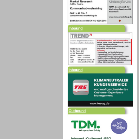
Inbound
Inbound
Outbound