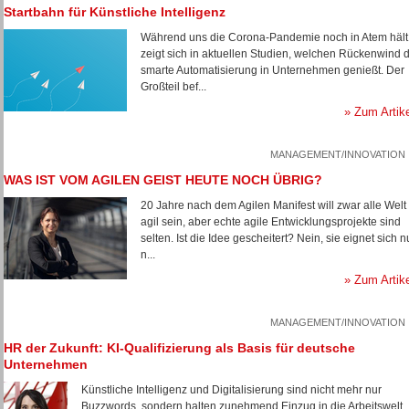
Startbahn für Künstliche Intelligenz
Während uns die Corona-Pandemie noch in Atem hält
zeigt sich in aktuellen Studien, welchen Rückenwind d
smarte Automatisierung in Unternehmen genießt. Der
Großteil bef...
» Zum Artik
MANAGEMENT/INNOVATION
WAS IST VOM AGILEN GEIST HEUTE NOCH ÜBRIG?
20 Jahre nach dem Agilen Manifest will zwar alle Welt
agil sein, aber echte agile Entwicklungsprojekte sind
selten. Ist die Idee gescheitert? Nein, sie eignet sich n
n...
» Zum Artik
MANAGEMENT/INNOVATION
HR der Zukunft: KI-Qualifizierung als Basis für deutsche
Unternehmen
Künstliche Intelligenz und Digitalisierung sind nicht mehr nur
Buzzwords, sondern halten zunehmend Einzug in die Arbeitswelt