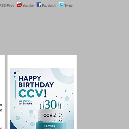
RSS-Feed
Youtube
Facebook
Twitter
om
mt
el