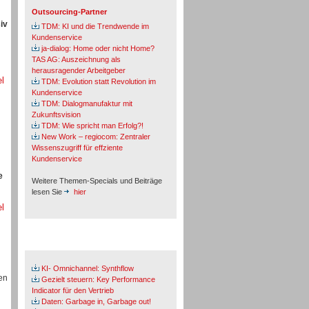
Outsourcing-Partner
iv
TDM: KI und die Trendwende im
Kundenservice
ja-dialog: Home oder nicht Home?
TAS AG: Auszeichnung als
herausragender Arbeitgeber
el
TDM: Evolution statt Revolution im
Kundenservice
TDM: Dialogmanufaktur mit
Zukunftsvision
TDM: Wie spricht man Erfolg?!
New Work – regiocom: Zentraler
Wissenszugriff für effziente
Kundenservice
e
Weitere Themen-Specials und Beiträge
lesen Sie
hier
el
Fachbeiträge & Cases
KI- Omnichannel: Synthflow
en
Gezielt steuern: Key Performance
Indicator für den Vertrieb
Daten: Garbage in, Garbage out!