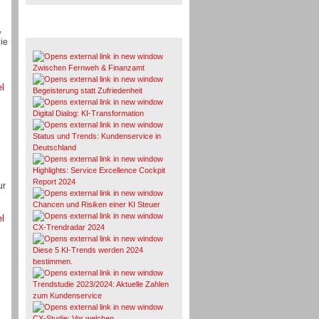
,
Whitepaper & Studien
ie
Zwischen Fernweh & Finanzamt
el
Begeisterung statt Zufriedenheit
Digital Dialog: KI-Transformation
Status und Trends: Kundenservice in
Deutschland
Highlights: Service Excellence Cockpit
Report 2024
ur
Chancen und Risiken einer KI Steuer
el
CX-Trendradar 2024
Diese 5 KI-Trends werden 2024
bestimmen.
Trendstudie 2023/2024: Aktuelle Zahlen
zum Kundenservice
CX-Studie: Vor welchen