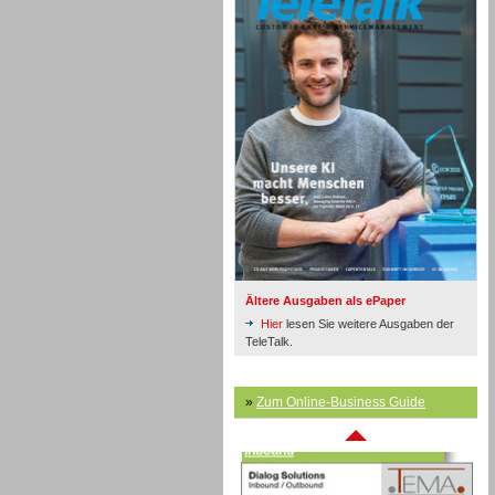
Inbound
Ältere Ausgaben als ePaper
Hier
lesen Sie weitere Ausgaben der
TeleTalk.
»
Zum Online-Business Guide
Inbound