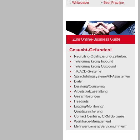
»
Whitepaper
»
Best Practice
Business Guide
»
Zum Online-Business Guide
Gesucht-Gefunden!
Recruiting-Qualifizierung-Zeitarbeit
Telefonmarketing Inbound
Telefonmarketing Outbound
TK/ACD-Systeme
Sprachdialogsysteme/KI-Assistenten
Dialer
Beratung/Consulting
Arbeitsplatzgestaltung
Gesamtlösungen
Headsets
Logging/Monitoring/
Qualitätssicherung
Contact Center u. CRM Software
Workforce-Management
Mehrwertdienste/Servicenummern