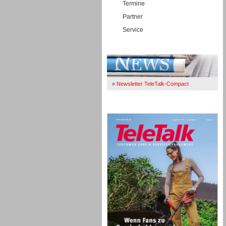
Termine
Partner
Service
Immer Up-To-Date
»
Newsletter TeleTalk-Compact
TeleTalk 04/26