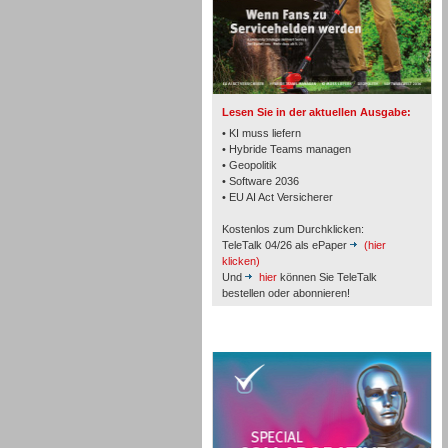
TK- und ACD-Systeme
Lesen Sie in der aktuellen Ausgabe:
• KI muss liefern
• Hybride Teams managen
• Geopolitik
• Software 2036
Workforce-Management
• EU AI Act Versicherer
Kostenlos zum Durchklicken:
TeleTalk 04/26 als ePaper
(hier
klicken)
Und
hier
können Sie TeleTalk
bestellen oder abonnieren!
Personal
TeleTalk Special