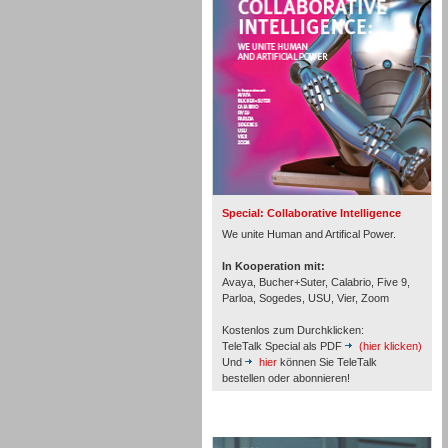
Personal
Inbound
Special: Collaborative Intelligence
We unite Human and Artifical Power.
In Kooperation mit:
Avaya, Bucher+Suter, Calabrio, Five 9,
Parloa, Sogedes, USU, Vier, Zoom
Kostenlos zum Durchklicken:
TeleTalk Special als PDF
(hier klicken)
Und
hier
können Sie TeleTalk
bestellen oder abonnieren!
TeleTalk Archiv
Inbound