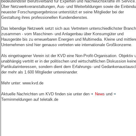
bedeutendster Berufsverband für Experten und Nachwuchskräfte im Service.
Über Netzwerkveranstaltungen, Aus- und Weiterbildungen sowie die Einbind
neuester Forschungsergebnisse unterstützt er seine Mitglieder bei der
Gestaltung ihres professionellen Kundendienstes.
Das lebendige Netzwerk setzt sich aus Vertretern unterschiedlichster Branc
zusammen - vom Maschinen- und Anlagenbau über Konsumgüter und
Hausgeräte bis zu erneuerbaren Energien und Multimedia. Kleine und mittler
Unternehmen sind hier genauso vertreten wie internationale Großkonzerne.
Als eingetragener Verein ist der KVD eine Non-Profit-Organisation. Objektiv 
unabhängig vertritt er in der politischen und wirtschaftlichen Diskussion kein
Partikularinteressen, sondern dient dem Erfahrungs- und Gedankenaustausc
der mehr als 1.600 Mitglieder untereinander.
Mehr unter: www.kvd.de
Aktuelle Nachrichten um KVD finden sie unter den
News
und
Terminmeldungen auf teletalk.de