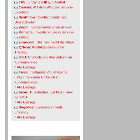
TAS:
Effizienz trifft auf Qualität
Caseris:
Auf dem Weg zur Service-
Exzellenz
Synthflow:
Contact Center als
Umsatztreiber
Zoom:
Kundenservice neu denken
Konecta:
Investieren Sie in Service-
Exzellenz
sonocom:
Der Ton macht die Musik
QNova:
Kontaktanalyse ohne
Training
USU:
Chatbots und ihre Zukunft im
Kundenservice
»
Alle Beiträge
Five9:
Intelligente Virtual Agents
(IVAs) markieren Umbruch im
Kundenservice
»
Alle Beiträge
byon:
IT- Sicherheit: Ein Must-Have
für KMU
»
Alle Beiträge
Sogedes:
Experience meets
Efficency
»
Alle Beiträge
Themen-Specials