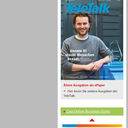
Inbound
Ältere Ausgaben als ePaper
Hier
lesen Sie weitere Ausgaben der
TeleTalk.
»
Zum Online-Business Guide
Inbound