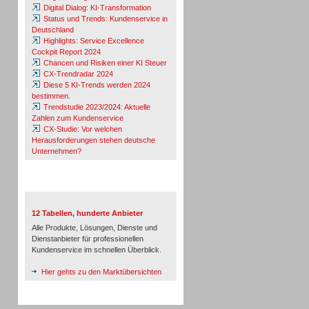
Digital Dialog: KI-Transformation
Status und Trends: Kundenservice in
Deutschland
Highlights: Service Excellence
Cockpit Report 2024
Chancen und Risiken einer KI Steuer
CX-Trendradar 2024
Diese 5 KI-Trends werden 2024
bestimmen.
Trendstudie 2023/2024: Aktuelle
Zahlen zum Kundenservice
CX-Studie: Vor welchen
Herausforderungen stehen deutsche
Unternehmen?
TeleTalk-Marktübersichten
12 Tabellen, hunderte Anbieter
Alle Produkte, Lösungen, Dienste und
Dienstanbieter für professionellen
Kundenservice im schnellen Überblick.
Hier gehts zu den Marktübersichten