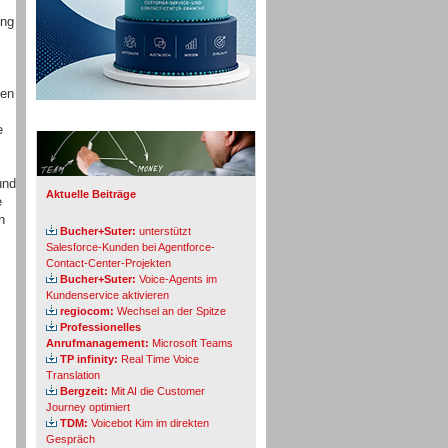
ung
hen
Info-Board
e
und
Aktuelle Beiträge
e
h
Bucher+Suter:
unterstützt
Salesforce-Kunden bei Agentforce-
Contact-Center-Projekten
Bucher+Suter:
Voice-Agents im
Kundenservice aktivieren
regiocom:
Wechsel an der Spitze
Professionelles
Anrufmanagement:
Microsoft Teams
TP infinity:
Real Time Voice
Translation
Bergzeit:
Mit AI die Customer
Journey optimiert
TDM:
Voicebot Kim im direkten
Gespräch