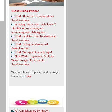
Outsourcing-Partner
TDM: KI und die Trendwende im
Kundenservice
ja-dialog: Home oder nicht Home?
TAS AG: Auszeichnung als
herausragender Arbeitgeber
TDM: Evolution statt Revolution im
Kundenservice
TDM: Dialogmanufaktur mit
Zukunftsvision
TDM: Wie spricht man Erfolg?!
New Work – regiocom: Zentraler
Wissenszugriff für effziente
Kundenservice
Weitere Themen-Specials und Beiträge
lesen Sie
hier
Fachbeiträge & Cases
KI- Omnichannel: Synthflow