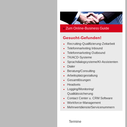
Business Guide
»
Zum Online-Business Guide
Gesucht-Gefunden!
Recruiting-Qualifizierung-Zeitarbeit
Telefonmarketing Inbound
Telefonmarketing Outbound
TK/ACD-Systeme
Sprachdialogsysteme/KI-Assistenten
Dialer
Beratung/Consulting
Arbeitsplatzgestaltung
Gesamtlösungen
Headsets
Logging/Monitoring/
Qualitätssicherung
Contact Center u. CRM Software
Workforce-Management
Mehrwertdienste/Servicenummern
Termine