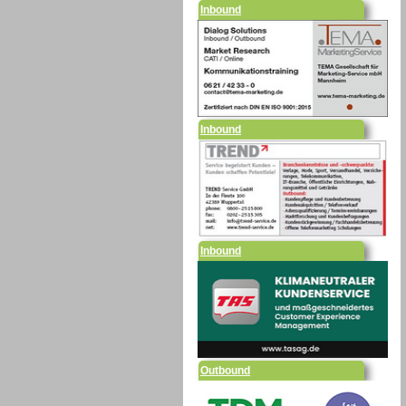
Inbound
Inbound
Outbound