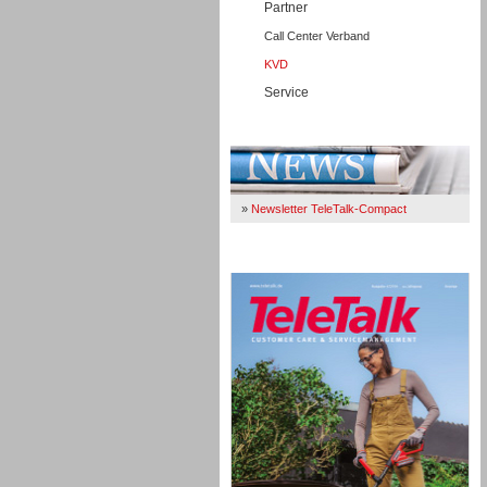
Partner
Call Center Verband
KVD
Service
Immer Up-To-Date
»
Newsletter TeleTalk-Compact
TeleTalk 04/26