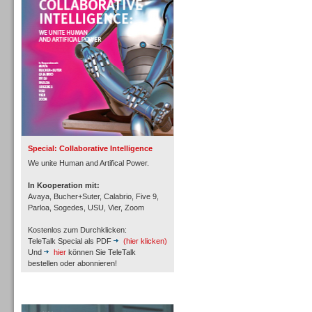
Personal
Inbound
Special: Collaborative Intelligence
We unite Human and Artifical Power.
In Kooperation mit:
Avaya, Bucher+Suter, Calabrio, Five 9,
Parloa, Sogedes, USU, Vier, Zoom
Kostenlos zum Durchklicken:
TeleTalk Special als PDF
(hier klicken)
Und
hier
können Sie TeleTalk
bestellen oder abonnieren!
TeleTalk Archiv
Inbound