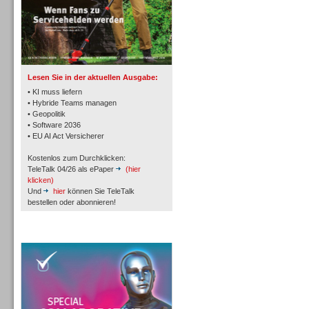
TK- und ACD-Systeme
Lesen Sie in der aktuellen Ausgabe:
• KI muss liefern
• Hybride Teams managen
• Geopolitik
• Software 2036
Workforce-Management
• EU AI Act Versicherer
Kostenlos zum Durchklicken:
TeleTalk 04/26 als ePaper
(hier
klicken)
Und
hier
können Sie TeleTalk
bestellen oder abonnieren!
Personal
TeleTalk Special