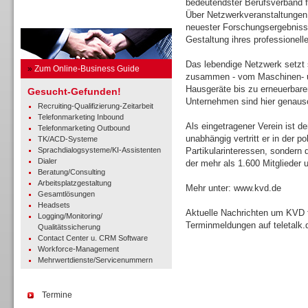
bedeutendster Berufsverband 
Über Netzwerkveranstaltungen,
Business Guide
neuester Forschungsergebnisse 
Gestaltung ihres professionel
Das lebendige Netzwerk setzt 
»
Zum Online-Business Guide
zusammen - vom Maschinen- 
Hausgeräte bis zu erneuerbare
Gesucht-Gefunden!
Unternehmen sind hier genauso
Recruiting-Qualifizierung-Zeitarbeit
Telefonmarketing Inbound
Als eingetragener Verein ist d
Telefonmarketing Outbound
unabhängig vertritt er in der p
TK/ACD-Systeme
Sprachdialogsysteme/KI-Assistenten
Partikularinteressen, sonder
Dialer
der mehr als 1.600 Mitglieder 
Beratung/Consulting
Arbeitsplatzgestaltung
Mehr unter: www.kvd.de
Gesamtlösungen
Headsets
Aktuelle Nachrichten um KVD 
Logging/Monitoring/
Terminmeldungen auf teletalk.
Qualitätssicherung
Contact Center u. CRM Software
Workforce-Management
Mehrwertdienste/Servicenummern
Termine