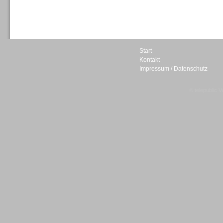
Sprachdialogsysteme u. Ki/
Sprachassistenten
Start
Kontakt
Impressum / Datenschutz
Sprachdialogsysteme u. Ki/
© telepublic V
Sprachassistenten