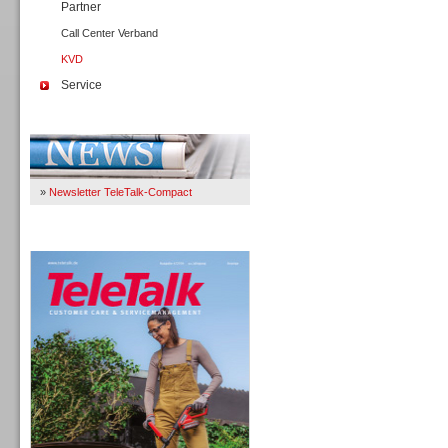
Partner
Call Center Verband
KVD
Service
Immer Up-To-Date
»
Newsletter TeleTalk-Compact
TeleTalk 04/26