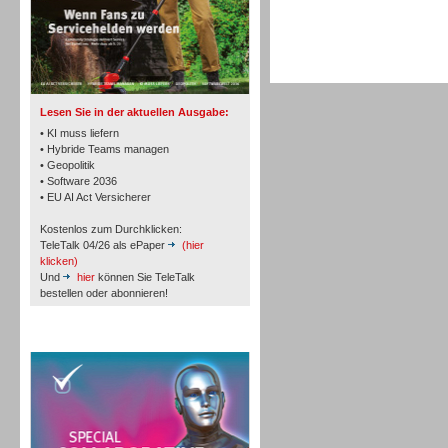
TK- und ACD-Systeme
Lesen Sie in der aktuellen Ausgabe:
• KI muss liefern
• Hybride Teams managen
• Geopolitik
• Software 2036
Workforce-Management
• EU AI Act Versicherer
Kostenlos zum Durchklicken:
TeleTalk 04/26 als ePaper
(hier
klicken)
Und
hier
können Sie TeleTalk
bestellen oder abonnieren!
Personal
TeleTalk Special