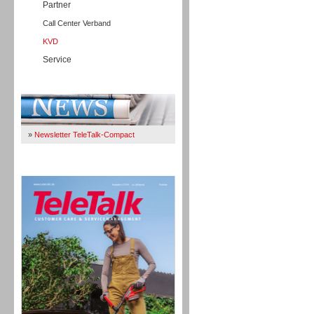
Partner
Call Center Verband
KVD
Service
Immer Up-To-Date
»
Newsletter TeleTalk-Compact
TeleTalk 04/26