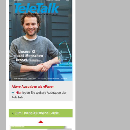
Inbound
Ältere Ausgaben als ePaper
Hier
lesen Sie weitere Ausgaben der
TeleTalk.
»
Zum Online-Business Guide
Inbound