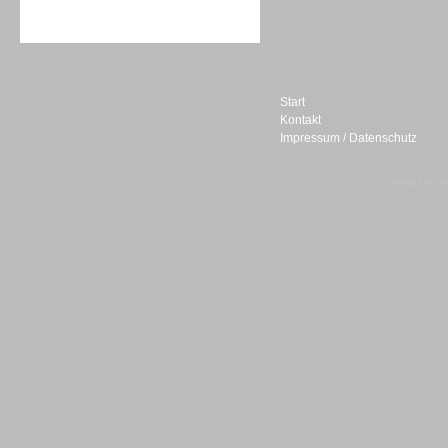
Sprachdialogsysteme u. Ki/
Sprachassistenten
Start
Kontakt
Impressum / Datenschutz
Sprachdialogsysteme u. Ki/
Sprachassistenten
© telepublic V