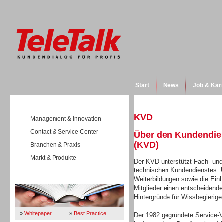
Start
News
Job & Kar
KVD
Management & Innovation
Contact & Service Center
Über den Kundendien
(KVD)
Branchen & Praxis
Markt & Produkte
Der KVD unterstützt Fach- und
technischen Kundendienstes. 
Wissen
Weiterbildungen sowie die Ein
Mitglieder einen entscheidend
Hintergründe für Wissbegierige
»
Whitepaper
»
Best Practice
Der 1982 gegründete Service-V