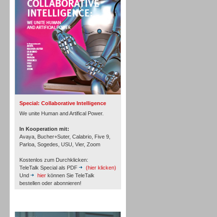
Personal
Inbound
Special: Collaborative Intelligence
We unite Human and Artifical Power.
In Kooperation mit:
Avaya, Bucher+Suter, Calabrio, Five 9,
Parloa, Sogedes, USU, Vier, Zoom
Kostenlos zum Durchklicken:
TeleTalk Special als PDF
(hier klicken)
Und
hier
können Sie TeleTalk
bestellen oder abonnieren!
TeleTalk Archiv
Inbound