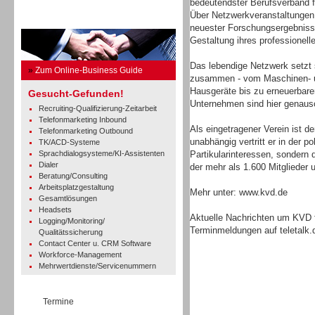
bedeutendster Berufsverband 
Über Netzwerkveranstaltungen,
Business Guide
neuester Forschungsergebnisse 
Gestaltung ihres professionel
Das lebendige Netzwerk setzt 
»
Zum Online-Business Guide
zusammen - vom Maschinen- 
Hausgeräte bis zu erneuerbare
Gesucht-Gefunden!
Unternehmen sind hier genauso
Recruiting-Qualifizierung-Zeitarbeit
Telefonmarketing Inbound
Als eingetragener Verein ist d
Telefonmarketing Outbound
unabhängig vertritt er in der p
TK/ACD-Systeme
Sprachdialogsysteme/KI-Assistenten
Partikularinteressen, sonder
Dialer
der mehr als 1.600 Mitglieder 
Beratung/Consulting
Arbeitsplatzgestaltung
Mehr unter: www.kvd.de
Gesamtlösungen
Headsets
Aktuelle Nachrichten um KVD 
Logging/Monitoring/
Terminmeldungen auf teletalk.
Qualitätssicherung
Contact Center u. CRM Software
Workforce-Management
Mehrwertdienste/Servicenummern
Termine