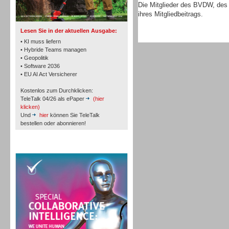
TK- und ACD-Systeme
Die Mitglieder des BVDW, de
ihres Mitgliedbeitrags.
Lesen Sie in der aktuellen Ausgabe:
• KI muss liefern
• Hybride Teams managen
• Geopolitik
• Software 2036
Workforce-Management
• EU AI Act Versicherer
Kostenlos zum Durchklicken:
TeleTalk 04/26 als ePaper
(hier
klicken)
Und
hier
können Sie TeleTalk
bestellen oder abonnieren!
Personal
TeleTalk Special
Personal