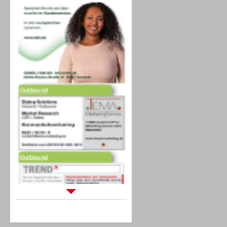
Outbound
Outbound
Sprachdialogsysteme u. Ki/
Sprachassistenten