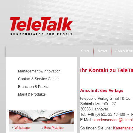
Start
News
Job & Kar
Ihr Kontakt zu TeleT
Management & Innovation
Contact & Service Center
Branchen & Praxis
Anschrift des Verlags
Markt & Produkte
telepublic Verlag GmbH & Co
Schierholzstraße 27
Wissen
30655 Hannover
Tel. +49 (0) 511-33 48-400 • 
E-Mail:
kundenservice@teletal
»
Whitepaper
»
Best Practice
So finden Sie uns:
Kartenansic