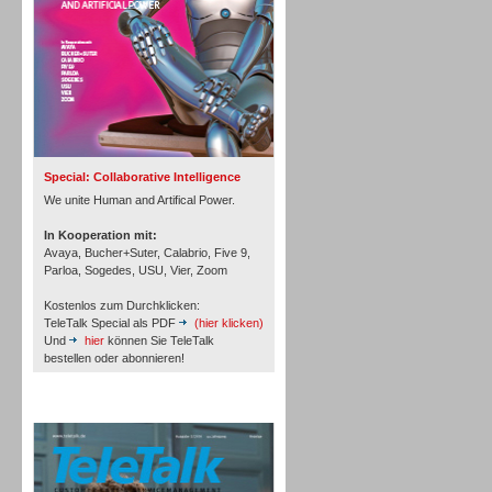
Inbound
Special: Collaborative Intelligence
We unite Human and Artifical Power.
In Kooperation mit:
Avaya, Bucher+Suter, Calabrio, Five 9,
Parloa, Sogedes, USU, Vier, Zoom
Kostenlos zum Durchklicken:
TeleTalk Special als PDF
(hier klicken)
Und
hier
können Sie TeleTalk
bestellen oder abonnieren!
TeleTalk Archiv
Inbound