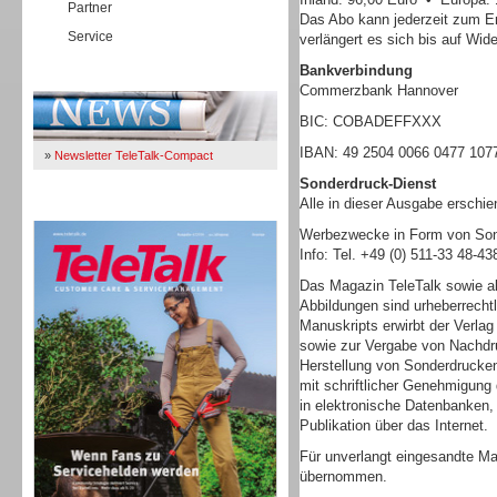
Partner
Das Abo kann jederzeit zum E
Service
verlängert es sich bis auf Wide
Bankverbindung
Immer Up-To-Date
Commerzbank Hannover
BIC: COBADEFFXXX
IBAN: 49 2504 0066 0477 107
»
Newsletter TeleTalk-Compact
Sonderdruck-Dienst
Alle in dieser Ausgabe erschi
TeleTalk 04/26
Werbezwecke in Form von Sond
Info: Tel. +49 (0) 511-33 48-4
Das Magazin TeleTalk sowie al
Abbildungen sind urheberrecht
Manuskripts erwirbt der Verlag
sowie zur Vergabe von Nachdru
Herstellung von Sonderdrucke
mit schriftlicher Genehmigung 
in elektronische Datenbanken
Publikation über das Internet.
Für unverlangt eingesandte Ma
übernommen.