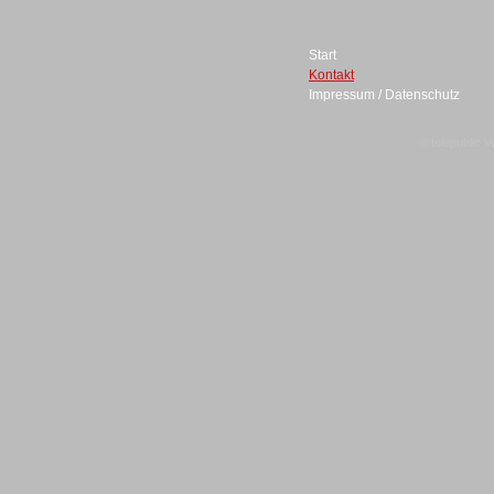
Start
Kontakt
Impressum / Datenschutz
Sprachdialogsysteme u. Ki/
Sprachassistenten
© telepublic V
Sprachdialogsysteme u. Ki/
Sprachassistenten