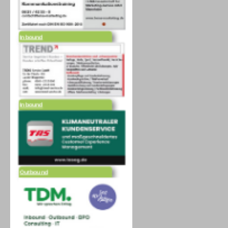
Inbound
Inbound
Outbound