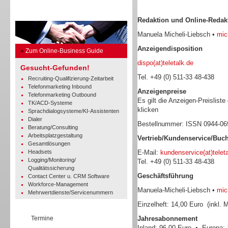
Business Guide
Redaktion und Online-Redak
Manuela Micheli-Liebsch •
mich
Anzeigendisposition
»
Zum Online-Business Guide
dispo(at)teletalk.de
Gesucht-Gefunden!
Tel. +49 (0) 511-33 48-438
Recruiting-Qualifizierung-Zeitarbeit
Telefonmarketing Inbound
Anzeigenpreise
Telefonmarketing Outbound
Es gilt die Anzeigen-Preisliste
TK/ACD-Systeme
klicken
Sprachdialogsysteme/KI-Assistenten
Dialer
Bestellnummer: ISSN 0944-0
Beratung/Consulting
Arbeitsplatzgestaltung
Vertrieb/Kundenservice/Buc
Gesamtlösungen
Headsets
E-Mail:
kundenservice(at)telet
Logging/Monitoring/
Tel. +49 (0) 511-33 48-438
Qualitätssicherung
Geschäftsführung
Contact Center u. CRM Software
Workforce-Management
Manuela-Micheli-Liebsch •
mich
Mehrwertdienste/Servicenummern
Einzelheft: 14,00 Euro (inkl. 
Termine
Jahresabonnement
Inland: 96,00 Euro • Europa: