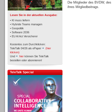
TK- und ACD-Systeme
Die Mitglieder des BVDW, de
ihres Mitgliedbeitrags.
Lesen Sie in der aktuellen Ausgabe:
• KI muss liefern
• Hybride Teams managen
• Geopolitik
• Software 2036
Workforce-Management
• EU AI Act Versicherer
Kostenlos zum Durchklicken:
TeleTalk 04/26 als ePaper
(hier
klicken)
Und
hier
können Sie TeleTalk
bestellen oder abonnieren!
Personal
TeleTalk Special
Personal