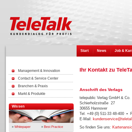
Start
News
Job & Kar
Ihr Kontakt zu TeleT
Management & Innovation
Contact & Service Center
Branchen & Praxis
Anschrift des Verlags
Markt & Produkte
telepublic Verlag GmbH & Co
Schierholzstraße 27
Wissen
30655 Hannover
Tel. +49 (0) 511-33 48-400 • 
E-Mail:
kundenservice@teletal
»
Whitepaper
»
Best Practice
So finden Sie uns:
Kartenansic