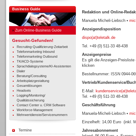
Business Guide
Redaktion und Online-Redak
Manuela Micheli-Liebsch •
mich
Anzeigendisposition
»
Zum Online-Business Guide
dispo(at)teletalk.de
Gesucht-Gefunden!
Tel. +49 (0) 511-33 48-438
Recruiting-Qualifizierung-Zeitarbeit
Telefonmarketing Inbound
Anzeigenpreise
Telefonmarketing Outbound
Es gilt die Anzeigen-Preisliste
TK/ACD-Systeme
klicken
Sprachdialogsysteme/KI-Assistenten
Dialer
Bestellnummer: ISSN 0944-0
Beratung/Consulting
Arbeitsplatzgestaltung
Vertrieb/Kundenservice/Buc
Gesamtlösungen
Headsets
E-Mail:
kundenservice(at)telet
Logging/Monitoring/
Tel. +49 (0) 511-33 48-438
Qualitätssicherung
Geschäftsführung
Contact Center u. CRM Software
Workforce-Management
Manuela-Micheli-Liebsch •
mich
Mehrwertdienste/Servicenummern
Einzelheft: 14,00 Euro (inkl. 
Termine
Jahresabonnement
Inland: 96,00 Euro • Europa: