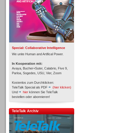
Inbound
Special: Collaborative Intelligence
We unite Human and Artifical Power.
In Kooperation mit:
Avaya, Bucher+Suter, Calabrio, Five 9,
Parloa, Sogedes, USU, Vier, Zoom
Kostenlos zum Durchklicken:
TeleTalk Special als PDF
(hier klicken)
Und
hier
können Sie TeleTalk
bestellen oder abonnieren!
Inbound
TeleTalk Archiv