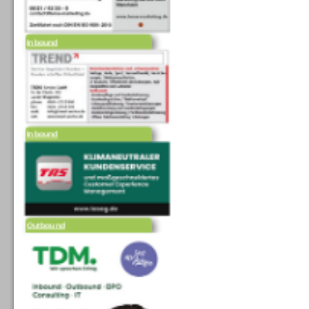
Inbound
Inbound
Outbound