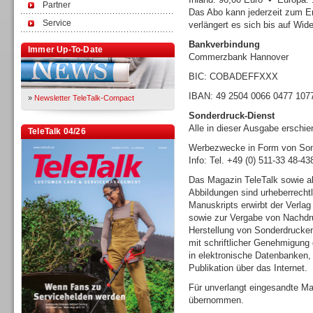
Partner
Das Abo kann jederzeit zum E
Service
verlängert es sich bis auf Wide
Bankverbindung
Immer Up-To-Date
Commerzbank Hannover
BIC: COBADEFFXXX
IBAN: 49 2504 0066 0477 107
»
Newsletter TeleTalk-Compact
Sonderdruck-Dienst
Alle in dieser Ausgabe erschi
TeleTalk 04/26
Werbezwecke in Form von Sond
Info: Tel. +49 (0) 511-33 48-4
Das Magazin TeleTalk sowie al
Abbildungen sind urheberrecht
Manuskripts erwirbt der Verlag
sowie zur Vergabe von Nachdru
Herstellung von Sonderdrucke
mit schriftlicher Genehmigung 
in elektronische Datenbanken
Publikation über das Internet.
Für unverlangt eingesandte Ma
übernommen.