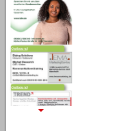
Outbound
Outbound
Sprachdialogsysteme u. Ki/
Sprachassistenten