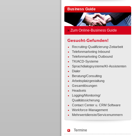
Business Guide
»
Zum Online-Business Guide
Gesucht-Gefunden!
Recruiting-Qualifizierung-Zeitarbeit
Telefonmarketing Inbound
Telefonmarketing Outbound
TK/ACD-Systeme
Sprachdialogsysteme/KI-Assistenten
Dialer
Beratung/Consulting
Arbeitsplatzgestaltung
Gesamtlösungen
Headsets
Logging/Monitoring/
Qualitätssicherung
Contact Center u. CRM Software
Workforce-Management
Mehrwertdienste/Servicenummern
Termine