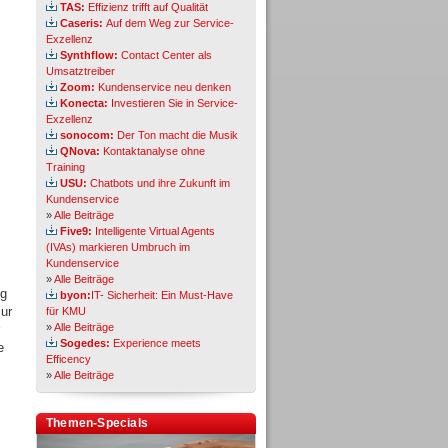
TAS:
Effizienz trifft auf Qualität
Caseris:
Auf dem Weg zur Service-
Exzellenz
Synthflow:
Contact Center als
Umsatztreiber
Zoom:
Kundenservice neu denken
Konecta:
Investieren Sie in Service-
Exzellenz
sonocom:
Der Ton macht die Musik
QNova:
Kontaktanalyse ohne
Training
USU:
Chatbots und ihre Zukunft im
Kundenservice
»
Alle Beiträge
Five9:
Intelligente Virtual Agents
(IVAs) markieren Umbruch im
Kundenservice
»
Alle Beiträge
ng
byon:
IT- Sicherheit: Ein Must-Have
ur
für KMU
»
Alle Beiträge
Sogedes:
Experience meets
e
Efficency
»
Alle Beiträge
Themen-Specials