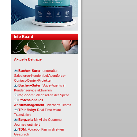
Info-Board
Aktuelle Beiträge
Bucher+Suter:
unterstützt
Salesforce-Kunden bei Agentforce-
Contact-Center-Projekten
Bucher+Suter:
Voice-Agents im
Kundenservice aktivieren
regiocom:
Wechsel an der Spitze
Professionelles
Anrufmanagement:
Microsoft Teams
TP infinity:
Real Time Voice
Translation
Bergzeit:
Mit AI die Customer
Journey optimiert
TDM:
Voicebot Kim im direkten
Gespräch