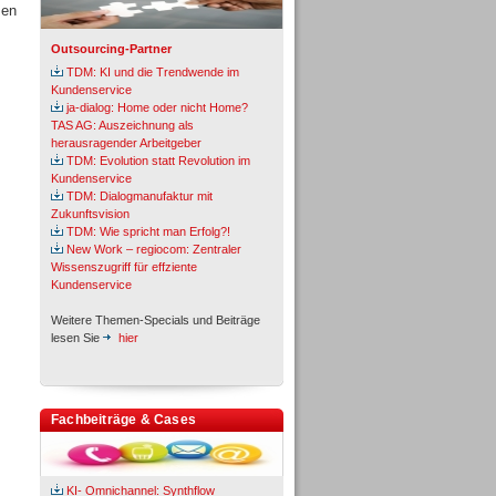
men
Outsourcing-Partner
TDM: KI und die Trendwende im
Kundenservice
ja-dialog: Home oder nicht Home?
TAS AG: Auszeichnung als
herausragender Arbeitgeber
TDM: Evolution statt Revolution im
Kundenservice
TDM: Dialogmanufaktur mit
Zukunftsvision
TDM: Wie spricht man Erfolg?!
New Work – regiocom: Zentraler
Wissenszugriff für effziente
Kundenservice
Weitere Themen-Specials und Beiträge
lesen Sie
hier
Fachbeiträge & Cases
KI- Omnichannel: Synthflow