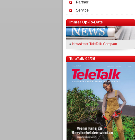
Partner
Service
Immer Up-To-Date
»
Newsletter TeleTalk-Compact
TeleTalk 04/26