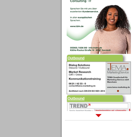
Outbound
Outbound
Sprachdialogsysteme u. Ki/
Sprachassistenten