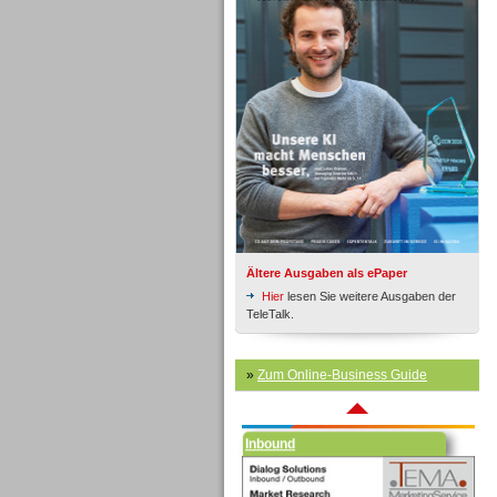
Inbound
Ältere Ausgaben als ePaper
Hier
lesen Sie weitere Ausgaben der
TeleTalk.
»
Zum Online-Business Guide
Inbound