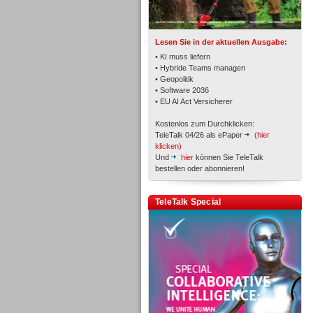
TK- und ACD-Systeme
Lesen Sie in der aktuellen Ausgabe:
• KI muss liefern
• Hybride Teams managen
• Geopolitik
• Software 2036
Workforce-Management
• EU AI Act Versicherer
Kostenlos zum Durchklicken:
TeleTalk 04/26 als ePaper
(hier
klicken)
Und
hier
können Sie TeleTalk
bestellen oder abonnieren!
Personal
TeleTalk Special
Personal