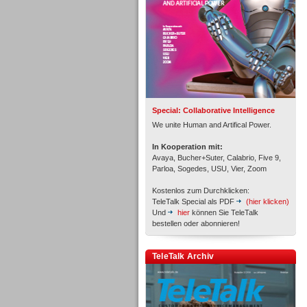
Inbound
Special: Collaborative Intelligence
We unite Human and Artifical Power.
In Kooperation mit:
Avaya, Bucher+Suter, Calabrio, Five 9,
Parloa, Sogedes, USU, Vier, Zoom
Kostenlos zum Durchklicken:
TeleTalk Special als PDF
(hier klicken)
Und
hier
können Sie TeleTalk
bestellen oder abonnieren!
TeleTalk Archiv
Inbound