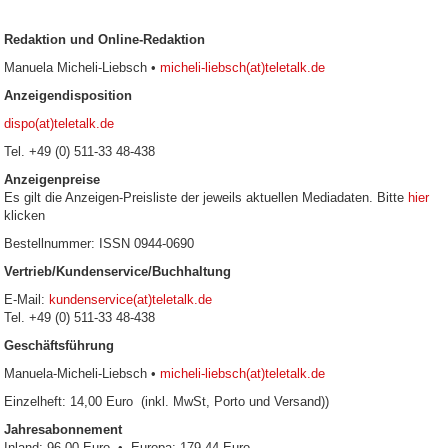
Redaktion und Online-Redaktion
Manuela Micheli-Liebsch •
micheli-liebsch(at)teletalk.de
Anzeigendisposition
dispo(at)teletalk.de
Tel. +49 (0) 511-33 48-438
Anzeigenpreise
Es gilt die Anzeigen-Preisliste der jeweils aktuellen Mediadaten. Bitte
hier
klicken
Bestellnummer: ISSN 0944-0690
Vertrieb/Kundenservice/Buchhaltung
E-Mail:
kundenservice(at)teletalk.de
Tel. +49 (0) 511-33 48-438
Geschäftsführung
Manuela-Micheli-Liebsch •
micheli-liebsch(at)teletalk.de
Einzelheft: 14,00 Euro (inkl. MwSt, Porto und Versand))
Jahresabonnement
Inland: 96,00 Euro • Europa: 179,44 Euro