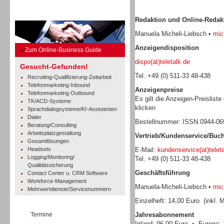
Business Guide
Redaktion und Online-Redak
Manuela Micheli-Liebsch •
mich
Anzeigendisposition
»
Zum Online-Business Guide
dispo(at)teletalk.de
Gesucht-Gefunden!
Tel. +49 (0) 511-33 48-438
Recruiting-Qualifizierung-Zeitarbeit
Telefonmarketing Inbound
Anzeigenpreise
Telefonmarketing Outbound
Es gilt die Anzeigen-Preisliste
TK/ACD-Systeme
klicken
Sprachdialogsysteme/KI-Assistenten
Dialer
Bestellnummer: ISSN 0944-0
Beratung/Consulting
Arbeitsplatzgestaltung
Vertrieb/Kundenservice/Buc
Gesamtlösungen
Headsets
E-Mail:
kundenservice(at)telet
Logging/Monitoring/
Tel. +49 (0) 511-33 48-438
Qualitätssicherung
Geschäftsführung
Contact Center u. CRM Software
Workforce-Management
Manuela-Micheli-Liebsch •
mich
Mehrwertdienste/Servicenummern
Einzelheft: 14,00 Euro (inkl. 
Termine
Jahresabonnement
Inland: 96,00 Euro • Europa: