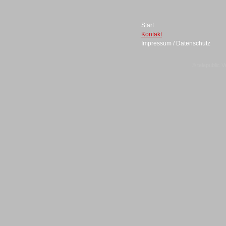
Start
Kontakt
Impressum / Datenschutz
Sprachdialogsysteme u. Ki/
Sprachassistenten
© telepublic V
Sprachdialogsysteme u. Ki/
Sprachassistenten