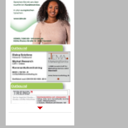
Outbound
Outbound
Sprachdialogsysteme u. Ki/
Sprachassistenten