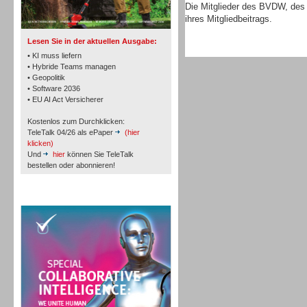
TK- und ACD-Systeme
Die Mitglieder des BVDW, de
ihres Mitgliedbeitrags.
Lesen Sie in der aktuellen Ausgabe:
• KI muss liefern
• Hybride Teams managen
• Geopolitik
• Software 2036
Workforce-Management
• EU AI Act Versicherer
Kostenlos zum Durchklicken:
TeleTalk 04/26 als ePaper
(hier
klicken)
Und
hier
können Sie TeleTalk
bestellen oder abonnieren!
Personal
TeleTalk Special
Personal