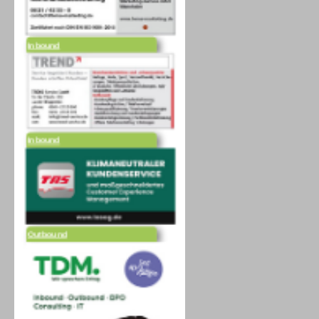
Inbound
Inbound
Outbound