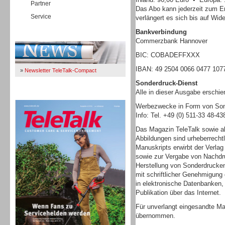
Partner
Das Abo kann jederzeit zum E
Service
verlängert es sich bis auf Wide
Bankverbindung
Immer Up-To-Date
Commerzbank Hannover
BIC: COBADEFFXXX
IBAN: 49 2504 0066 0477 107
»
Newsletter TeleTalk-Compact
Sonderdruck-Dienst
Alle in dieser Ausgabe erschi
TeleTalk 04/26
Werbezwecke in Form von Sond
Info: Tel. +49 (0) 511-33 48-4
Das Magazin TeleTalk sowie al
Abbildungen sind urheberrecht
Manuskripts erwirbt der Verlag
sowie zur Vergabe von Nachdru
Herstellung von Sonderdrucke
mit schriftlicher Genehmigung 
in elektronische Datenbanken
Publikation über das Internet.
Für unverlangt eingesandte Ma
übernommen.