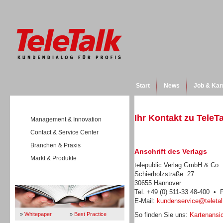
Start
News
Job & Kar
Ihr Kontakt zu TeleT
Management & Innovation
Contact & Service Center
Branchen & Praxis
Anschrift des Verlags
Markt & Produkte
telepublic Verlag GmbH & Co
Schierholzstraße 27
Wissen
30655 Hannover
Tel. +49 (0) 511-33 48-400 • 
E-Mail:
kundenservice@teletal
»
Whitepaper
»
Best Practice
So finden Sie uns:
Kartenansic