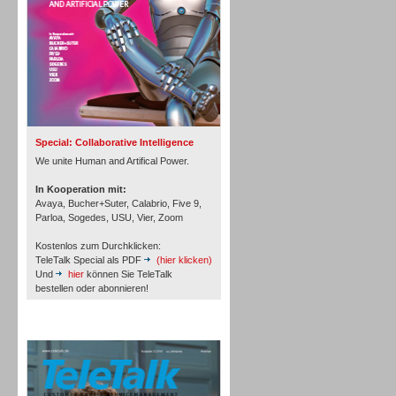
Inbound
Special: Collaborative Intelligence
We unite Human and Artifical Power.
In Kooperation mit:
Avaya, Bucher+Suter, Calabrio, Five 9,
Parloa, Sogedes, USU, Vier, Zoom
Kostenlos zum Durchklicken:
TeleTalk Special als PDF
(hier klicken)
Und
hier
können Sie TeleTalk
bestellen oder abonnieren!
TeleTalk Archiv
Inbound