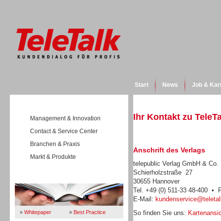
Start
News
Job & Kar
Ihr Kontakt zu TeleT
Management & Innovation
Contact & Service Center
Branchen & Praxis
Anschrift des Verlags
Markt & Produkte
telepublic Verlag GmbH & Co
Schierholzstraße 27
Wissen
30655 Hannover
Tel. +49 (0) 511-33 48-400 • 
E-Mail:
kundenservice@teletal
»
Whitepaper
»
Best Practice
So finden Sie uns:
Kartenansic