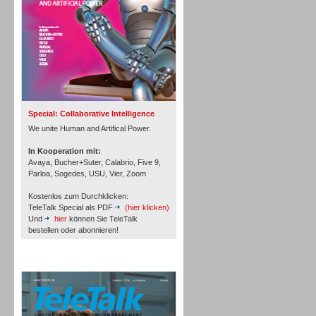
Inbound
Special: Collaborative Intelligence
We unite Human and Artifical Power.
In Kooperation mit:
Avaya, Bucher+Suter, Calabrio, Five 9,
Parloa, Sogedes, USU, Vier, Zoom
Kostenlos zum Durchklicken:
TeleTalk Special als PDF
(hier klicken)
Und
hier
können Sie TeleTalk
bestellen oder abonnieren!
TeleTalk Archiv
Inbound