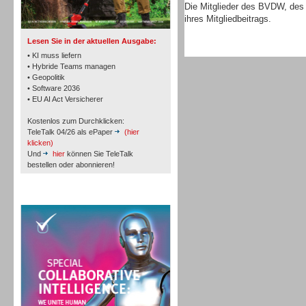
TK- und ACD-Systeme
Die Mitglieder des BVDW, de
ihres Mitgliedbeitrags.
Lesen Sie in der aktuellen Ausgabe:
• KI muss liefern
• Hybride Teams managen
• Geopolitik
• Software 2036
Workforce-Management
• EU AI Act Versicherer
Kostenlos zum Durchklicken:
TeleTalk 04/26 als ePaper
(hier
klicken)
Und
hier
können Sie TeleTalk
bestellen oder abonnieren!
Personal
TeleTalk Special
Personal