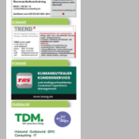
Inbound
Inbound
Outbound