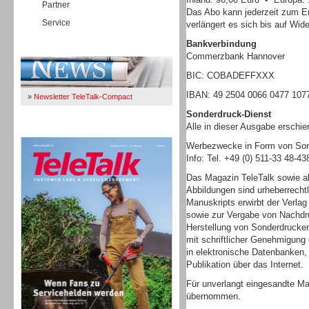
Partner
Das Abo kann jederzeit zum E
Service
verlängert es sich bis auf Wide
Bankverbindung
Immer Up-To-Date
Commerzbank Hannover
BIC: COBADEFFXXX
IBAN: 49 2504 0066 0477 107
»
Newsletter TeleTalk-Compact
Sonderdruck-Dienst
Alle in dieser Ausgabe erschi
TeleTalk 04/26
Werbezwecke in Form von Sond
Info: Tel. +49 (0) 511-33 48-4
Das Magazin TeleTalk sowie al
Abbildungen sind urheberrecht
Manuskripts erwirbt der Verlag
sowie zur Vergabe von Nachdru
Herstellung von Sonderdrucke
mit schriftlicher Genehmigung 
in elektronische Datenbanken
Publikation über das Internet.
Für unverlangt eingesandte Ma
übernommen.