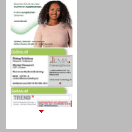
Outbound
Outbound
Sprachdialogsysteme u. Ki/
Sprachassistenten