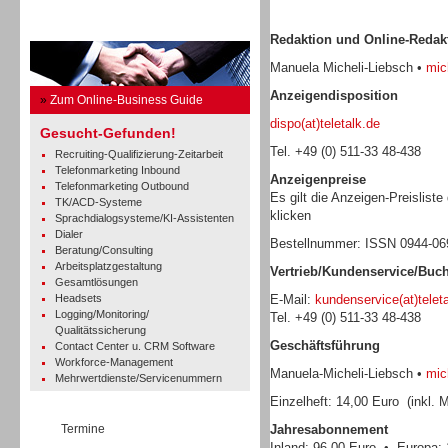
Business Guide
Redaktion und Online-Redak
Manuela Micheli-Liebsch •
mich
Anzeigendisposition
»
Zum Online-Business Guide
dispo(at)teletalk.de
Gesucht-Gefunden!
Tel. +49 (0) 511-33 48-438
Recruiting-Qualifizierung-Zeitarbeit
Telefonmarketing Inbound
Anzeigenpreise
Telefonmarketing Outbound
Es gilt die Anzeigen-Preisliste
TK/ACD-Systeme
klicken
Sprachdialogsysteme/KI-Assistenten
Dialer
Bestellnummer: ISSN 0944-0
Beratung/Consulting
Arbeitsplatzgestaltung
Vertrieb/Kundenservice/Buc
Gesamtlösungen
Headsets
E-Mail:
kundenservice(at)telet
Logging/Monitoring/
Tel. +49 (0) 511-33 48-438
Qualitätssicherung
Geschäftsführung
Contact Center u. CRM Software
Workforce-Management
Manuela-Micheli-Liebsch •
mich
Mehrwertdienste/Servicenummern
Einzelheft: 14,00 Euro (inkl. 
Termine
Jahresabonnement
Inland: 96,00 Euro • Europa: