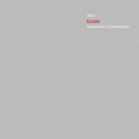
Start
Kontakt
Impressum / Datenschutz
Sprachdialogsysteme u. Ki/
Sprachassistenten
© telepublic V
Sprachdialogsysteme u. Ki/
Sprachassistenten