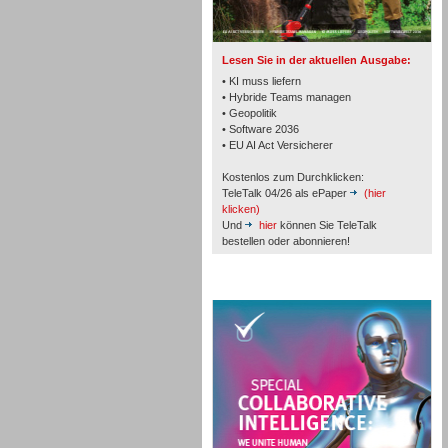
Lesen Sie in der aktuellen Ausgabe:
• KI muss liefern
• Hybride Teams managen
• Geopolitik
• Software 2036
Workforce-Management
• EU AI Act Versicherer
Kostenlos zum Durchklicken:
TeleTalk 04/26 als ePaper
(hier
klicken)
Und
hier
können Sie TeleTalk
bestellen oder abonnieren!
Personal
TeleTalk Special
Personal