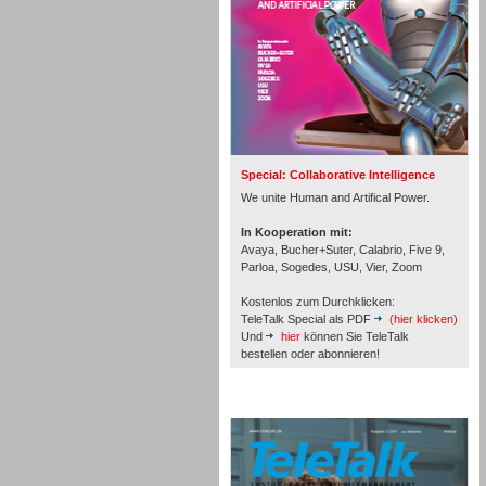
Inbound
Special: Collaborative Intelligence
We unite Human and Artifical Power.
In Kooperation mit:
Avaya, Bucher+Suter, Calabrio, Five 9,
Parloa, Sogedes, USU, Vier, Zoom
Kostenlos zum Durchklicken:
TeleTalk Special als PDF
(hier klicken)
Und
hier
können Sie TeleTalk
bestellen oder abonnieren!
Inbound
TeleTalk Archiv