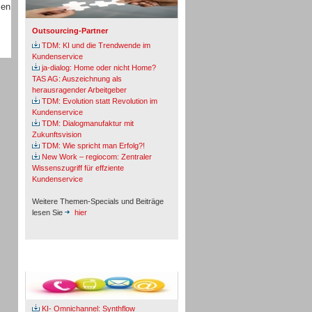
men
Outsourcing-Partner
TDM: KI und die Trendwende im
Kundenservice
ja-dialog: Home oder nicht Home?
TAS AG: Auszeichnung als
herausragender Arbeitgeber
TDM: Evolution statt Revolution im
Kundenservice
TDM: Dialogmanufaktur mit
Zukunftsvision
TDM: Wie spricht man Erfolg?!
New Work – regiocom: Zentraler
Wissenszugriff für effziente
Kundenservice
Weitere Themen-Specials und Beiträge
lesen Sie
hier
Fachbeiträge & Cases
KI- Omnichannel: Synthflow