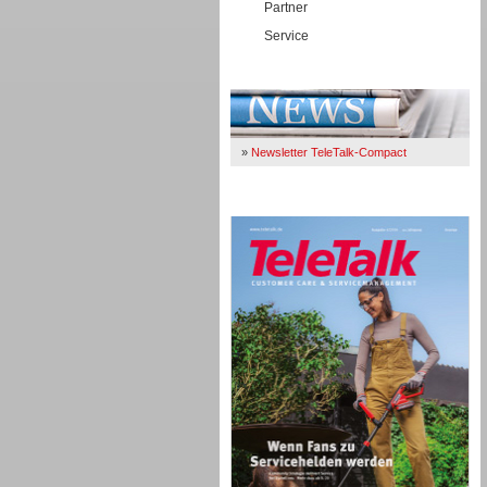
Partner
Service
Immer Up-To-Date
»
Newsletter TeleTalk-Compact
TeleTalk 04/26
TK- und ACD-Systeme