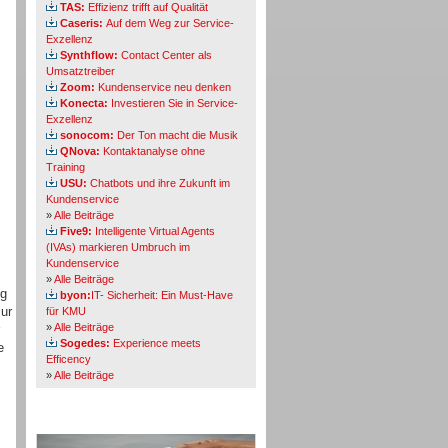
TAS:
Effizienz trifft auf Qualität
Caseris:
Auf dem Weg zur Service-
Exzellenz
Synthflow:
Contact Center als
Umsatztreiber
Zoom:
Kundenservice neu denken
Konecta:
Investieren Sie in Service-
Exzellenz
sonocom:
Der Ton macht die Musik
QNova:
Kontaktanalyse ohne
Training
USU:
Chatbots und ihre Zukunft im
Kundenservice
»
Alle Beiträge
Five9:
Intelligente Virtual Agents
(IVAs) markieren Umbruch im
Kundenservice
»
Alle Beiträge
ng
byon:
IT- Sicherheit: Ein Must-Have
ur
für KMU
»
Alle Beiträge
Sogedes:
Experience meets
e
Efficency
»
Alle Beiträge
Themen-Specials