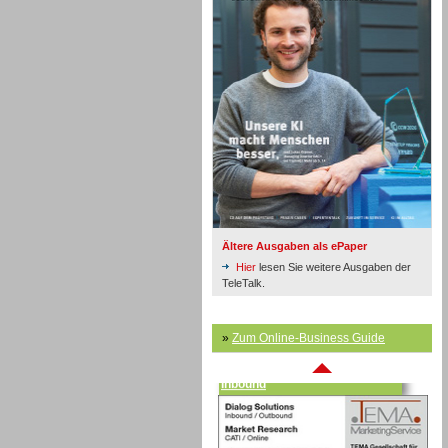
Inbound
Ältere Ausgaben als ePaper
Hier
lesen Sie weitere Ausgaben der
TeleTalk.
»
Zum Online-Business Guide
Inbound