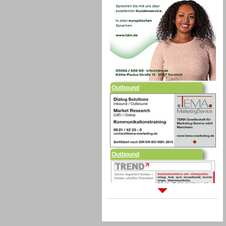
Outbound
Outbound
Sprachdialogsysteme u. Ki/
Sprachassistenten