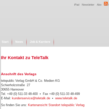
iPad
Newsletter
Abo
Start
News
Job & Karriere
Ihr Kontakt zu TeleTalk
Anschrift des Verlags
telepublic Verlag GmbH & Co. Medien KG
Schierholzstraße 27
30655 Hannover
Tel. +49 (0) 511-33 48-400 • Fax +49 (0) 511-33 48-499
E-Mail:
kundenservice@teletalk.de
•
www.teletalk.de
So finden Sie uns:
Kartenansicht Standort telepublic Verlag