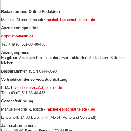
Redaktion und Online-Redaktion
Manuela Micheli-Liebsch •
micheli-liebsch(at)teletalk.de
Anzeigendisposition
dispo(at)teletalk.de
Tel. +49 (0) 511-33 48-438
Anzeigenpreise
Es gilt die Anzeigen-Preisliste der jeweils aktuellen Mediadaten. Bitte
hier
klicken
Bestellnummer: ISSN 0944-0690
Vertrieb/Kundenservice/Buchhaltung
E-Mail:
kundenservice(at)teletalk.de
Tel. +49 (0) 511-33 48-438
Geschäftsführung
Manuela-Micheli-Liebsch •
micheli-liebsch(at)teletalk.de
Einzelheft: 14,00 Euro (inkl. MwSt, Porto und Versand))
Jahresabonnement
Inland: 96,00 Euro • Europa: 179,44 Euro