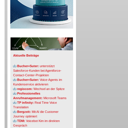
Info-Board
Aktuelle Beiträge
Bucher+Suter:
unterstützt
Salesforce-Kunden bei Agentforce-
Contact-Center-Projekten
Bucher+Suter:
Voice-Agents im
Kundenservice aktivieren
regiocom:
Wechsel an der Spitze
Professionelles
Anrufmanagement:
Microsoft Teams
TP infinity:
Real Time Voice
Translation
Bergzeit:
Mit AI die Customer
Journey optimiert
TDM:
Voicebot Kim im direkten
Gespräch