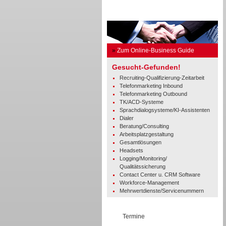
Business Guide
»
Zum Online-Business Guide
Gesucht-Gefunden!
Recruiting-Qualifizierung-Zeitarbeit
Telefonmarketing Inbound
Telefonmarketing Outbound
TK/ACD-Systeme
Sprachdialogsysteme/KI-Assistenten
Dialer
Beratung/Consulting
Arbeitsplatzgestaltung
Gesamtlösungen
Headsets
Logging/Monitoring/
Qualitätssicherung
Contact Center u. CRM Software
Workforce-Management
Mehrwertdienste/Servicenummern
Termine