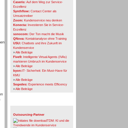
Caseris:
Auf dem Weg zur Service-
Exzellenz
Synthflow:
Contact Center als
Umsatztreiber
Zoom:
Kundenservice neu denken
Konecta:
Investieren Sie in Service-
Exzellenz
sonocom:
Der Ton macht die Musik
QNova:
Kontaktanalyse ohne Training
nen
USU:
Chatbots und ihre Zukunft im
Kundenservice
»
Alle Beiträge
Five9:
Intelligente Virtual Agents (IVAs)
markieren Umbruch im Kundenservice
»
Alle Beiträge
byon:
IT- Sicherheit: Ein Must-Have für
KMU
»
Alle Beiträge
Sogedes:
Experience meets Efficency
»
Alle Beiträge
en
n
Themen-Specials
Outsourcing-Partner
TDM: KI und die
Trendwende im Kundenservice