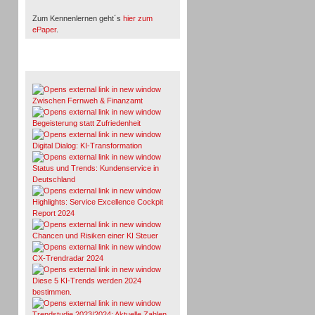
Zum Kennenlernen geht´s
hier zum
ePaper
.
Whitepaper & Studien
Zwischen Fernweh & Finanzamt
Begeisterung statt Zufriedenheit
Digital Dialog: KI-Transformation
Status und Trends: Kundenservice in
Deutschland
Highlights: Service Excellence Cockpit
Report 2024
Chancen und Risiken einer KI Steuer
CX-Trendradar 2024
Diese 5 KI-Trends werden 2024
bestimmen.
Trendstudie 2023/2024: Aktuelle Zahlen