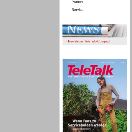
Partner
Service
Immer Up-To-Date
»
Newsletter TeleTalk-Compact
TeleTalk 04/26