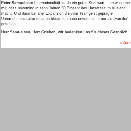
Peter Samuelsen:
Internationalität ist da ein gutes Stichwort – ich wünsche
mir, dass novomind in zehn Jahren 50 Prozent des Umsatzes im Ausland
macht. Und dass bei aller Expansion die vom Teamgeist geprägte
Unternehmenskultur erhalten bleibt. Ich habe novomind immer als „Familie“
gesehen.
Herr Samuelsen, Herr Grieben, wir bedanken uns für dieses Gespräch!
« Zurü