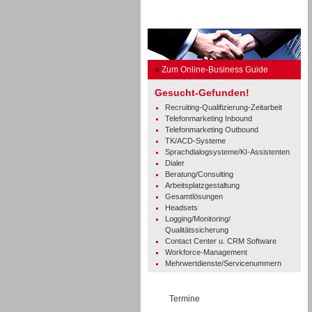
Business Guide
»
Zum Online-Business Guide
Gesucht-Gefunden!
Recruiting-Qualifizierung-Zeitarbeit
Telefonmarketing Inbound
Telefonmarketing Outbound
TK/ACD-Systeme
Sprachdialogsysteme/KI-Assistenten
Dialer
Beratung/Consulting
Arbeitsplatzgestaltung
Gesamtlösungen
Headsets
Logging/Monitoring/
Qualitätssicherung
Contact Center u. CRM Software
Workforce-Management
Mehrwertdienste/Servicenummern
Termine