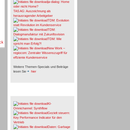
ja-dialog: Home
oder nicht Home?
TAS AG: Auszeichnung als
herausragender Arbeitgeber
TDM: Evolution
statt Revolution im Kundenservice
TDM:
Dialogmanufaktur mit Zukunftsvision
TDM: Wie
ck
spricht man Erfolg?!
New Work –
regiocom: Zentraler Wissenszugriff für
effziente Kundenservice
Weitere Themen-Specials und Beiträge
lesen Sie
hier
Fachbeiträge & Cases
KI-
Omnichannel: Synthflow
Gezielt steuern:
Key Performance Indicator für den
Vertrieb
Daten: Garbage