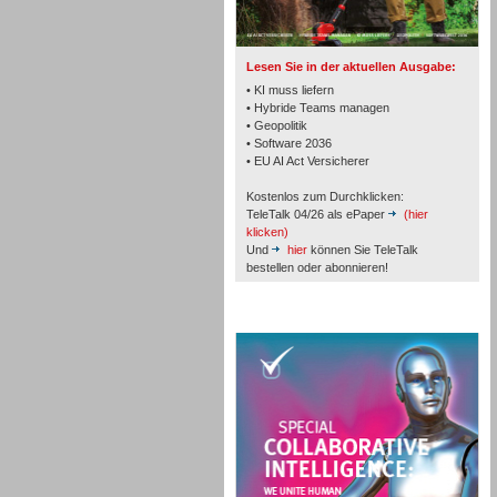
TK- und ACD-Systeme
Lesen Sie in der aktuellen Ausgabe:
• KI muss liefern
• Hybride Teams managen
• Geopolitik
• Software 2036
Workforce-Management
• EU AI Act Versicherer
Kostenlos zum Durchklicken:
TeleTalk 04/26 als ePaper
(hier
klicken)
Und
hier
können Sie TeleTalk
bestellen oder abonnieren!
Personal
TeleTalk Special
Personal