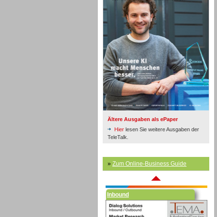
Inbound
Ältere Ausgaben als ePaper
Hier
lesen Sie weitere Ausgaben der
TeleTalk.
»
Zum Online-Business Guide
Inbound