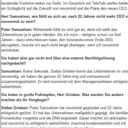
beratender Funktion weiter zur Seite. Im Gespräch mit TeleTalk werfen beide
ein Schlaglicht auf die Zukunft von novomind und die Pläne des neuen CEO.
Herr Samuelsen, wie fühlt es sich an, nach 22 Jahren nicht mehr CEO 
novomind zu sein?
Peter Samuelsen:
Mittlerweile fühlt es sich gut an, denn ich weiß das
Unternehmen ja in guten Händen. Als ich mich – übrigens schon vor fünf
Jahren – dazu entschlossen habe, den Vorstandsvorsitz Ende 2021
abzugeben, musste ich auch nicht lange überlegen, wem ich novomind
anvertraue.
Sie haben also gar nicht erst über eine externe Nachfolgelösung
nachgedacht?
Samuelsen:
Keine Sekunde. Stefan Grieben kennt das Unternehmen in- un
auswendig, wir haben die ganzen 22 Jahre eng und vertrauensvoll
zusammengearbeitet. Er wird novomind mit dem Managementteam erfolgrei
weiterführen.
Sie treten in große Fußstapfen, Herr Grieben. Was werden Sie anders
machen als Ihr Vorgänger?
Stefan Grieben:
Peter Samuelsen hat novomind gegründet und 22 Jahre
erfolgreich geführt. Er hat das Unternehmen maßgeblich geprägt, die familiär
Firmenkultur vorgelebt und die DNA begründet. Daran möchte ich anknüpfen
und novomind so erfolgreich weiterführen: maximal kundenorientiert und mit