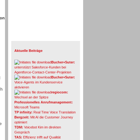
von
Info-Board
Aktuelle Beiträge
Bucher+Suter:
unterstützt Salesforce-Kunden bei
Agentforce-Contact-Center-Projekten
Bucher+Suter:
d
Voice-Agents im Kundenservice
aktivieren
ch
regiocom:
Wechsel an der Spitze
Professionelles Anrufmanagement:
Microsoft Teams
TP infinity:
Real Time Voice Translation
Bergzeit:
Mit AI die Customer Journey
optimiert
e
TDM:
Voicebot Kim im direkten
Gespräch
TAS:
Effizienz trifft auf Qualität