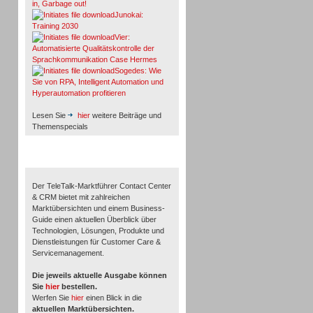
in, Garbage out!
Junokai:
Training 2030
Vier:
Automatisierte Qualitätskontrolle der
Sprachkommunikation Case Hermes
Sogedes: Wie
Sie von RPA, Intelligent Automation und
Hyperautomation profitieren
Lesen Sie
hier
weitere Beiträge und
Themenspecials
TeleTalk-Marktführer 1/2026
Der TeleTalk-Marktführer Contact Center
& CRM bietet mit zahlreichen
Marktübersichten und einem Business-
Guide einen aktuellen Überblick über
Technologien, Lösungen, Produkte und
Dienstleistungen für Customer Care &
Servicemanagement.
Die jeweils aktuelle Ausgabe können
Sie
hier
bestellen.
Werfen Sie
hier
einen Blick in die
aktuellen Marktübersichten.