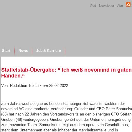
iPad
Newsletter
Abo
Start
News
Job & Karriere
Staffelstab-Übergabe: “ Ich weiß novomind in guten
Händen.“
Von: Redaktion Teletalk
am
25.02.2022
Zum Jahreswechsel gab es bei den Hamburger Software-Entwicklern der
novomind AG eine markante Veränderung: Gründer und CEO Peter Samuels
(65) hat nach 22 Jahren den Vorstandsvorsitz an den bisherigen CTO Stefan
Grieben (48) weitergegeben. Grieben gehört seit der Unternehmensgründung
zum novomind-Team. Samuelsen steigt aus dem operativen Geschäft aus,
steht dem Unternehmen aber als Inhaber der Mehrheitsanteile und in