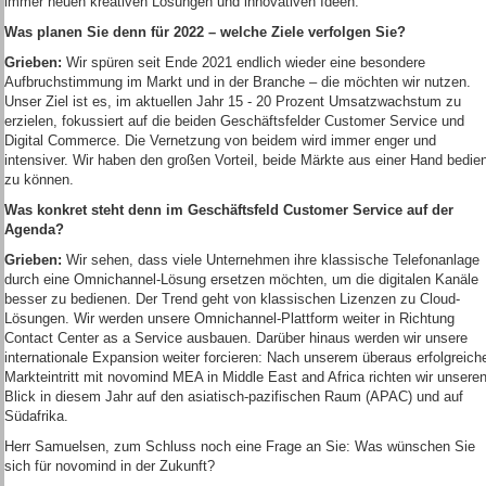
immer neuen kreativen Lösungen und innovativen Ideen.
Was planen Sie denn für 2022 – welche Ziele verfolgen Sie?
Grieben:
Wir spüren seit Ende 2021 endlich wieder eine besondere
Aufbruchstimmung im Markt und in der Branche – die möchten wir nutzen.
Unser Ziel ist es, im aktuellen Jahr 15 - 20 Prozent Umsatzwachstum zu
erzielen, fokussiert auf die beiden Geschäftsfelder Customer Service und
Digital Commerce. Die Vernetzung von beidem wird immer enger und
intensiver. Wir haben den großen Vorteil, beide Märkte aus einer Hand bedie
zu können.
Was konkret steht denn im Geschäftsfeld Customer Service auf der
Agenda?
Grieben:
Wir sehen, dass viele Unternehmen ihre klassische Telefonanlage
durch eine Omnichannel-Lösung ersetzen möchten, um die digitalen Kanäle
besser zu bedienen. Der Trend geht von klassischen Lizenzen zu Cloud-
Lösungen. Wir werden unsere Omnichannel-Plattform weiter in Richtung
Contact Center as a Service ausbauen. Darüber hinaus werden wir unsere
internationale Expansion weiter forcieren: Nach unserem überaus erfolgreich
Markteintritt mit novomind MEA in Middle East and Africa richten wir unsere
Blick in diesem Jahr auf den asiatisch-pazifischen Raum (APAC) und auf
Südafrika.
Herr Samuelsen, zum Schluss noch eine Frage an Sie: Was wünschen Sie
sich für novomind in der Zukunft?