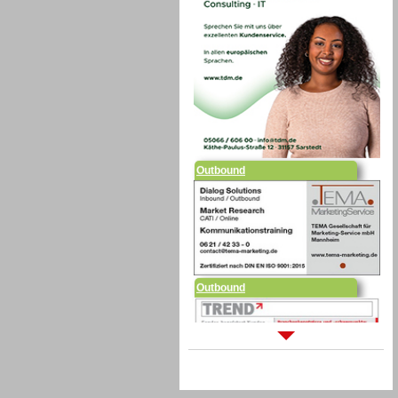
Outbound
Outbound
Sprachdialogsysteme u. Ki/
Sprachassistenten