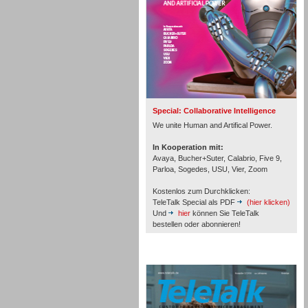
Inbound
Special: Collaborative Intelligence
We unite Human and Artifical Power.
In Kooperation mit:
Avaya, Bucher+Suter, Calabrio, Five 9,
Parloa, Sogedes, USU, Vier, Zoom
Kostenlos zum Durchklicken:
TeleTalk Special als PDF
(hier klicken)
Und
hier
können Sie TeleTalk
bestellen oder abonnieren!
TeleTalk Archiv
Inbound