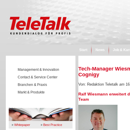
Start
News
Job & Kar
Tech-Manager Wiesma
Management & Innovation
Cognigy
Contact & Service Center
Von: Redaktion Teletalk
am
16
Branchen & Praxis
Markt & Produkte
Ralf Wiesmann erweitert 
Team
Wissen
»
Whitepaper
»
Best Practice