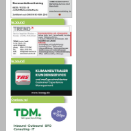
Inbound
Inbound
Outbound