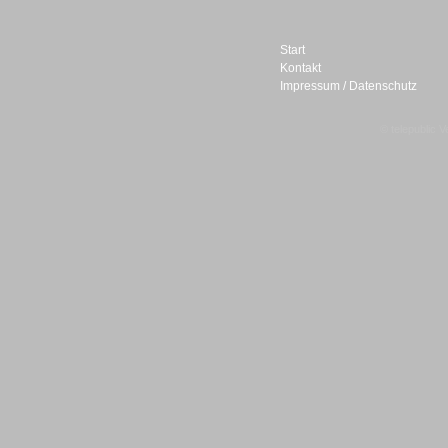
Start
Kontakt
Impressum / Datenschutz
Sprachdialogsysteme u. Ki/
Sprachassistenten
© telepublic V
Sprachdialogsysteme u. Ki/
Sprachassistenten