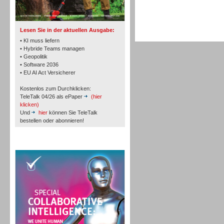
TK- und ACD-Systeme
Lesen Sie in der aktuellen Ausgabe:
• KI muss liefern
• Hybride Teams managen
• Geopolitik
• Software 2036
Workforce-Management
• EU AI Act Versicherer
Kostenlos zum Durchklicken:
TeleTalk 04/26 als ePaper
(hier
klicken)
Und
hier
können Sie TeleTalk
bestellen oder abonnieren!
Personal
TeleTalk Special
Personal