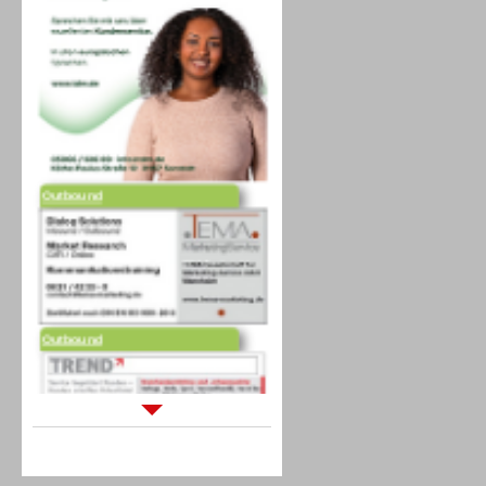
Outbound
Outbound
Sprachdialogsysteme u. Ki/
Sprachassistenten