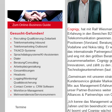
Business Guide
»
Zum Online-Business Guide
Cognigy
, hat mit Ralf Wiesma
Gesucht-Gefunden!
Erfahrung in den Bereichen B2
Telekommunikation gewonnen. 
Recruiting-Qualifizierung-Zeitarbeit
Positionen (Vorstand, Beratung,
Telefonmarketing Inbound
Telefonmarketing Outbound
Vodafone und Nokia tätig. Er w
TK/ACD-Systeme
das internationale Partnerges
Sprachdialogsysteme/KI-Assistenten
und eng mit den größten Bera
Dialer
zusammenarbeiten. Cognigy ge
Beratung/Consulting
Innovatoren, und zählt zu de
Arbeitsplatzgestaltung
Technologieunternehmen (laut „
Gesamtlösungen
Headsets
„Gemeinsam mit unseren strate
Logging/Monitoring/
Kundenservice globaler Marken
Qualitätssicherung
Mix aus Management-Erfahrung
Contact Center u. CRM Software
unser Partner-Business weiter
Workforce-Management
Alliances & Partnerships von 
Mehrwertdienste/Servicenummern
„Ich kenne das Management und
Jahren und bin beeindruckt vo
Termine
AI boomt und Cognigy wächst al