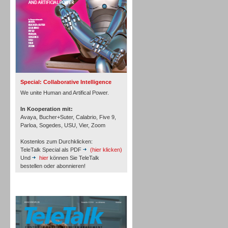
Inbound
Special: Collaborative Intelligence
We unite Human and Artifical Power.
In Kooperation mit:
Avaya, Bucher+Suter, Calabrio, Five 9,
Parloa, Sogedes, USU, Vier, Zoom
Kostenlos zum Durchklicken:
TeleTalk Special als PDF
(hier klicken)
Und
hier
können Sie TeleTalk
bestellen oder abonnieren!
TeleTalk Archiv
Inbound