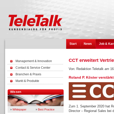
Start
News
Job & Kar
CCT erweitert Vertr
Management & Innovation
Contact & Service Center
Von: Redaktion Teletalk
am
16
Branchen & Praxis
Roland P. Köster verstärk
Markt & Produkte
Wissen
Zum 1. September 2020 hat Rol
»
Whitepaper
»
Best Practice
Director – Regional Sales bei 