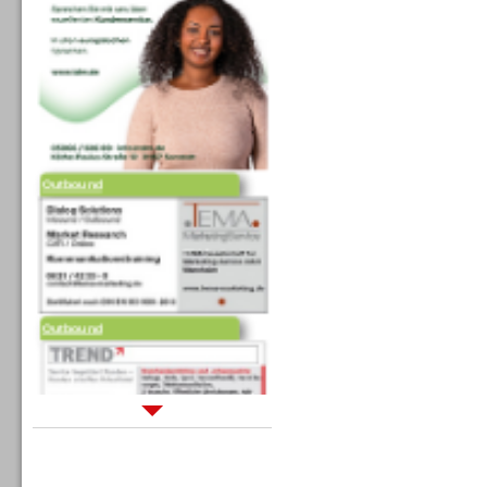
Outbound
Outbound
Sprachdialogsysteme u. Ki/
Sprachassistenten