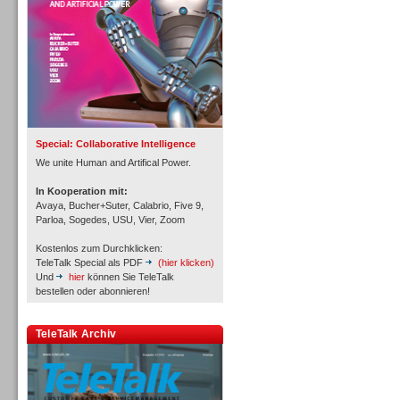
Inbound
Special: Collaborative Intelligence
We unite Human and Artifical Power.
In Kooperation mit:
Avaya, Bucher+Suter, Calabrio, Five 9,
Parloa, Sogedes, USU, Vier, Zoom
Kostenlos zum Durchklicken:
TeleTalk Special als PDF
(hier klicken)
Und
hier
können Sie TeleTalk
bestellen oder abonnieren!
TeleTalk Archiv
Inbound