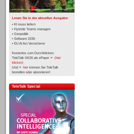
TK- und ACD-Systeme
Lesen Sie in der aktuellen Ausgabe:
• KI muss liefern
• Hybride Teams managen
• Geopolitik
• Software 2036
Workforce-Management
• EU AI Act Versicherer
Kostenlos zum Durchklicken:
TeleTalk 04/26 als ePaper
(hier
klicken)
Und
hier
können Sie TeleTalk
bestellen oder abonnieren!
Personal
TeleTalk Special
Personal