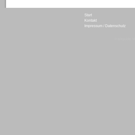
Start
Kontakt
Impressum / Datenschutz
Sprachdialogsysteme u. Ki/
Sprachassistenten
© telepublic V
Sprachdialogsysteme u. Ki/
Sprachassistenten