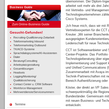
übernommen. Der Diplom-Ingen
arbeitet seit mehr als drei Ja
Business Guide
mit Vertriebs- und Managemen
Technologieunternehmen zähle
Cisco Systems.
»
Zum Online-Business Guide
„Ich freue mich, dass wir mit 
Vertriebsexperten für die CCT
Gesucht-Gefunden!
Kreuter. „Mit seiner Branchen
Recruiting-Qualifizierung-Zeitarbeit
ausgeprägten Kundenorientierun
Telefonmarketing Inbound
Leidenschaft für neue Technol
Telefonmarketing Outbound
TK/ACD-Systeme
CCT ist Softwareanbieter und 
Sprachdialogsysteme/KI-Assistenten
Center-Projekte. Das Portfolio
Dialer
Technologieberatung über eige
Beratung/Consulting
Implementierung und Support k
Arbeitsplatzgestaltung
und Unified Communications (
Gesamtlösungen
Zusammenarbeit mit Avaya im 
Headsets
Technik-Partnerschaften mit ne
Logging/Monitoring/
Qualitätssicherung
Bereich Authentifizierung oder
Contact Center u. CRM Software
Köster, der direkt an VP Sales
Workforce-Management
schwerpunktmäßig die Region
Mehrwertdienste/Servicenummern
Bundesländer. Gemeinsam mit 
mit neuen Business- und Tech
Termine
entwickeln.