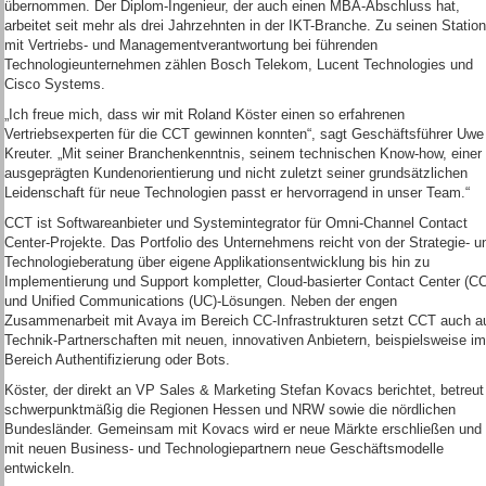
übernommen. Der Diplom-Ingenieur, der auch einen MBA-Abschluss hat,
arbeitet seit mehr als drei Jahrzehnten in der IKT-Branche. Zu seinen Statio
mit Vertriebs- und Managementverantwortung bei führenden
Technologieunternehmen zählen Bosch Telekom, Lucent Technologies und
Cisco Systems.
„Ich freue mich, dass wir mit Roland Köster einen so erfahrenen
Vertriebsexperten für die CCT gewinnen konnten“, sagt Geschäftsführer Uwe
Kreuter. „Mit seiner Branchenkenntnis, seinem technischen Know-how, einer
ausgeprägten Kundenorientierung und nicht zuletzt seiner grundsätzlichen
Leidenschaft für neue Technologien passt er hervorragend in unser Team.“
CCT ist Softwareanbieter und Systemintegrator für Omni-Channel Contact
Center-Projekte. Das Portfolio des Unternehmens reicht von der Strategie- u
Technologieberatung über eigene Applikationsentwicklung bis hin zu
Implementierung und Support kompletter, Cloud-basierter Contact Center (CC
und Unified Communications (UC)-Lösungen. Neben der engen
Zusammenarbeit mit Avaya im Bereich CC-Infrastrukturen setzt CCT auch a
Technik-Partnerschaften mit neuen, innovativen Anbietern, beispielsweise im
Bereich Authentifizierung oder Bots.
Köster, der direkt an VP Sales & Marketing Stefan Kovacs berichtet, betreut
schwerpunktmäßig die Regionen Hessen und NRW sowie die nördlichen
Bundesländer. Gemeinsam mit Kovacs wird er neue Märkte erschließen und
mit neuen Business- und Technologiepartnern neue Geschäftsmodelle
entwickeln.