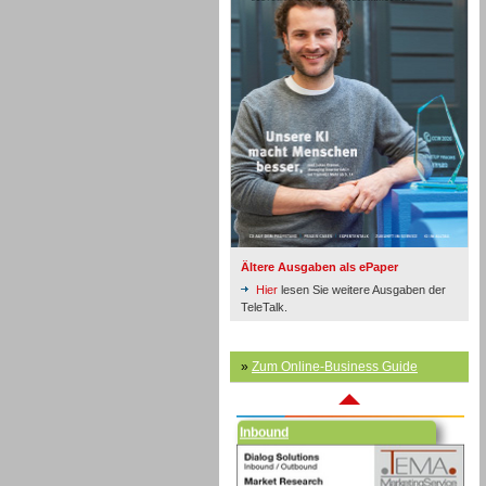
Inbound
Ältere Ausgaben als ePaper
Hier
lesen Sie weitere Ausgaben der
TeleTalk.
»
Zum Online-Business Guide
Inbound