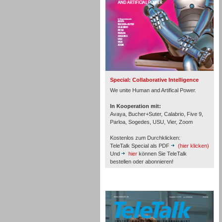
Inbound
Special: Collaborative Intelligence
We unite Human and Artifical Power.
In Kooperation mit:
Avaya, Bucher+Suter, Calabrio, Five 9,
Parloa, Sogedes, USU, Vier, Zoom
Kostenlos zum Durchklicken:
TeleTalk Special als PDF
(hier klicken)
Und
hier
können Sie TeleTalk
bestellen oder abonnieren!
TeleTalk Archiv
Inbound