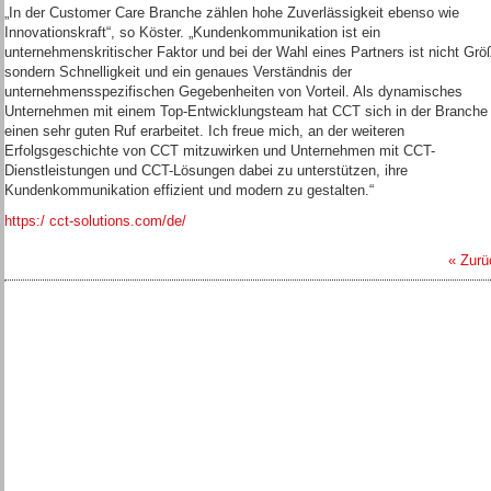
„In der Customer Care Branche zählen hohe Zuverlässigkeit ebenso wie
Innovationskraft“, so Köster. „Kundenkommunikation ist ein
unternehmenskritischer Faktor und bei der Wahl eines Partners ist nicht Grö
sondern Schnelligkeit und ein genaues Verständnis der
unternehmensspezifischen Gegebenheiten von Vorteil. Als dynamisches
Unternehmen mit einem Top-Entwicklungsteam hat CCT sich in der Branche
einen sehr guten Ruf erarbeitet. Ich freue mich, an der weiteren
Erfolgsgeschichte von CCT mitzuwirken und Unternehmen mit CCT-
Dienstleistungen und CCT-Lösungen dabei zu unterstützen, ihre
Kundenkommunikation effizient und modern zu gestalten.“
https:/ cct-solutions.com/de/
« Zurü