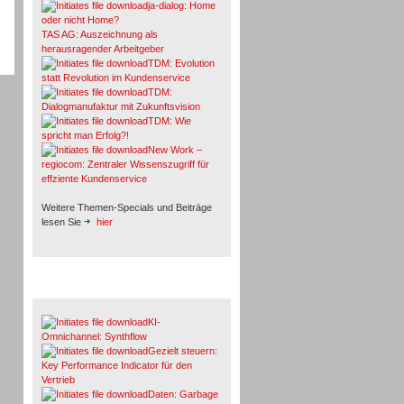
ja-dialog: Home
oder nicht Home?
TAS AG: Auszeichnung als
herausragender Arbeitgeber
TDM: Evolution
statt Revolution im Kundenservice
TDM:
Dialogmanufaktur mit Zukunftsvision
TDM: Wie
spricht man Erfolg?!
New Work –
regiocom: Zentraler Wissenszugriff für
effziente Kundenservice
Weitere Themen-Specials und Beiträge
lesen Sie
hier
Fachbeiträge & Cases
KI-
Omnichannel: Synthflow
Gezielt steuern:
Key Performance Indicator für den
Vertrieb
Daten: Garbage