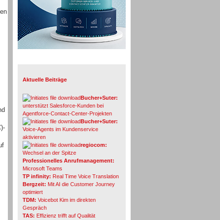
nen
Info-Board
Aktuelle Beiträge
Bucher+Suter:
unterstützt Salesforce-Kunden bei
nd
Agentforce-Contact-Center-Projekten
Bucher+Suter:
)-
Voice-Agents im Kundenservice
aktivieren
uf
regiocom:
Wechsel an der Spitze
Professionelles Anrufmanagement:
Microsoft Teams
TP infinity:
Real Time Voice Translation
Bergzeit:
Mit AI die Customer Journey
optimiert
TDM:
Voicebot Kim im direkten
Gespräch
TAS:
Effizienz trifft auf Qualität