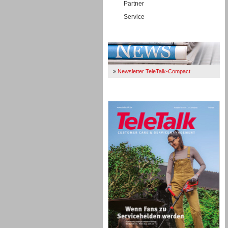
Partner
Service
Immer Up-To-Date
»
Newsletter TeleTalk-Compact
TeleTalk 04/26