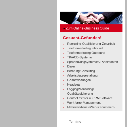
Business Guide
»
Zum Online-Business Guide
Gesucht-Gefunden!
Recruiting-Qualifizierung-Zeitarbeit
Telefonmarketing Inbound
Telefonmarketing Outbound
TK/ACD-Systeme
Sprachdialogsysteme/KI-Assistenten
Dialer
Beratung/Consulting
Arbeitsplatzgestaltung
Gesamtlösungen
Headsets
Logging/Monitoring/
Qualitätssicherung
Contact Center u. CRM Software
Workforce-Management
Mehrwertdienste/Servicenummern
Termine