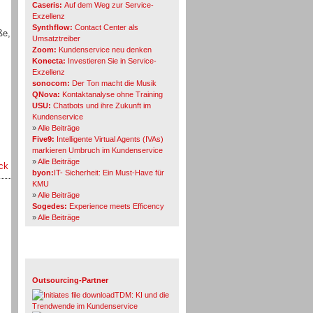
Caseris:
Auf dem Weg zur Service-
Exzellenz
Synthflow:
Contact Center als
ße,
Umsatztreiber
Zoom:
Kundenservice neu denken
Konecta:
Investieren Sie in Service-
Exzellenz
sonocom:
Der Ton macht die Musik
QNova:
Kontaktanalyse ohne Training
USU:
Chatbots und ihre Zukunft im
Kundenservice
»
Alle Beiträge
Five9:
Intelligente Virtual Agents (IVAs)
markieren Umbruch im Kundenservice
»
Alle Beiträge
ck
byon:
IT- Sicherheit: Ein Must-Have für
KMU
»
Alle Beiträge
Sogedes:
Experience meets Efficency
»
Alle Beiträge
Themen-Specials
Outsourcing-Partner
TDM: KI und die
Trendwende im Kundenservice