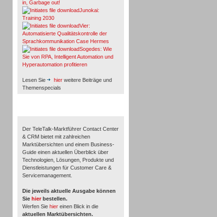
in, Garbage out!
Junokai:
Training 2030
Vier:
Automatisierte Qualitätskontrolle der
Sprachkommunikation Case Hermes
Sogedes: Wie
Sie von RPA, Intelligent Automation und
Hyperautomation profitieren
Lesen Sie
hier
weitere Beiträge und
Themenspecials
TeleTalk-Marktführer 1/2026
Der TeleTalk-Marktführer Contact Center
& CRM bietet mit zahlreichen
Marktübersichten und einem Business-
Guide einen aktuellen Überblick über
Technologien, Lösungen, Produkte und
Dienstleistungen für Customer Care &
Servicemanagement.
Die jeweils aktuelle Ausgabe können
Sie
hier
bestellen.
Werfen Sie
hier
einen Blick in die
aktuellen Marktübersichten.