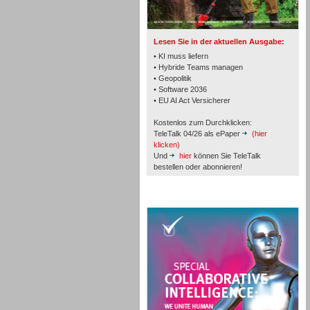
TK- und ACD-Systeme
Lesen Sie in der aktuellen Ausgabe:
• KI muss liefern
• Hybride Teams managen
• Geopolitik
• Software 2036
Workforce-Management
• EU AI Act Versicherer
Kostenlos zum Durchklicken:
TeleTalk 04/26 als ePaper
(hier
klicken)
Und
hier
können Sie TeleTalk
bestellen oder abonnieren!
Personal
TeleTalk Special
Personal