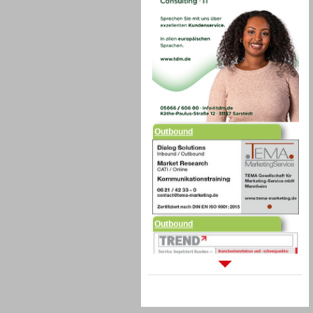
Outbound
Outbound
Sprachdialogsysteme u. Ki/
Sprachassistenten