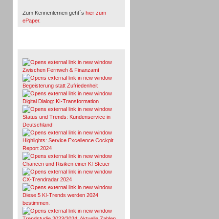
Zum Kennenlernen geht´s
hier zum
ePaper
.
Whitepaper & Studien
Zwischen Fernweh & Finanzamt
Begeisterung statt Zufriedenheit
Digital Dialog: KI-Transformation
Status und Trends: Kundenservice in
Deutschland
Highlights: Service Excellence Cockpit
Report 2024
Chancen und Risiken einer KI Steuer
CX-Trendradar 2024
Diese 5 KI-Trends werden 2024
bestimmen.
Trendstudie 2023/2024: Aktuelle Zahlen