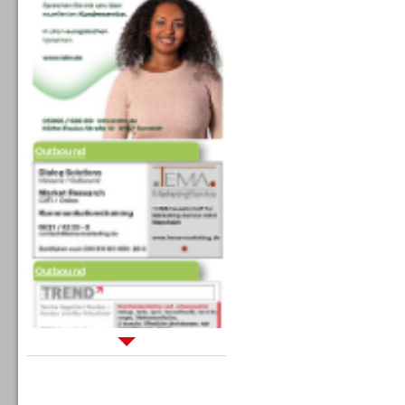
Outbound
Outbound
Sprachdialogsysteme u. Ki/
Sprachassistenten