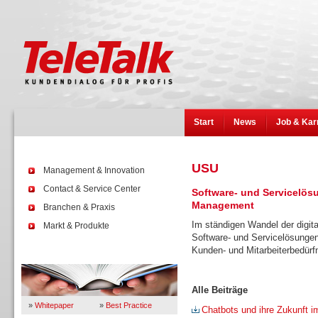
Start
News
Job & Kar
USU
Management & Innovation
Contact & Service Center
Software- und Servicelös
Management
Branchen & Praxis
Im ständigen Wandel der digita
Markt & Produkte
Software- und Servicelösunge
Kunden- und Mitarbeiterbedürfn
Wissen
Alle Beiträge
»
Whitepaper
»
Best Practice
Chatbots und ihre Zukunft 