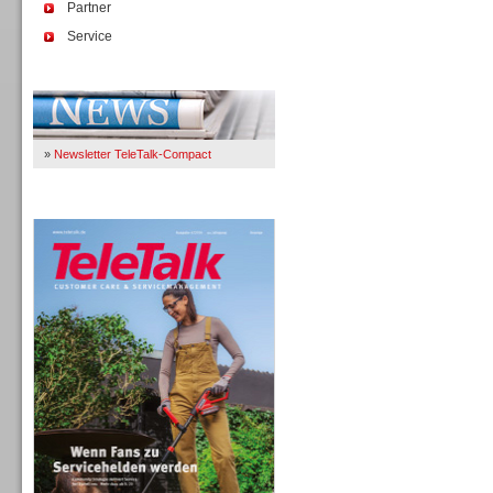
Partner
Service
Immer Up-To-Date
»
Newsletter TeleTalk-Compact
TeleTalk 04/26