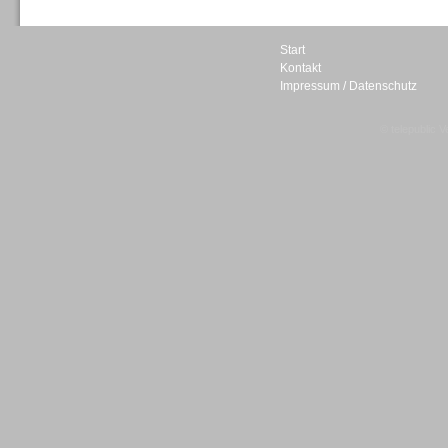
Start
Kontakt
Impressum / Datenschutz
Sprachdialogsysteme u. Ki/
Sprachassistenten
© telepublic V
Sprachdialogsysteme u. Ki/
Sprachassistenten