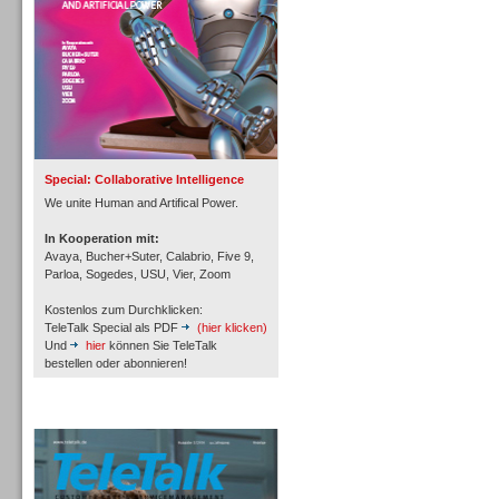
Inbound
Special: Collaborative Intelligence
We unite Human and Artifical Power.
In Kooperation mit:
Avaya, Bucher+Suter, Calabrio, Five 9,
Parloa, Sogedes, USU, Vier, Zoom
Kostenlos zum Durchklicken:
TeleTalk Special als PDF
(hier klicken)
Und
hier
können Sie TeleTalk
bestellen oder abonnieren!
TeleTalk Archiv
Inbound