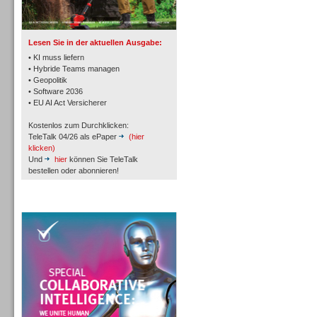
TK- und ACD-Systeme
Lesen Sie in der aktuellen Ausgabe:
• KI muss liefern
• Hybride Teams managen
• Geopolitik
• Software 2036
Workforce-Management
• EU AI Act Versicherer
Kostenlos zum Durchklicken:
TeleTalk 04/26 als ePaper
(hier
klicken)
Und
hier
können Sie TeleTalk
bestellen oder abonnieren!
Personal
TeleTalk Special
Personal