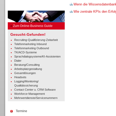
Wenn die Wissensdatenbank m
Business Guide
Wie zentrale KPIs den Erfo
»
Zum Online-Business Guide
Gesucht-Gefunden!
Recruiting-Qualifizierung-Zeitarbeit
Telefonmarketing Inbound
Telefonmarketing Outbound
TK/ACD-Systeme
Sprachdialogsysteme/KI-Assistenten
Dialer
Beratung/Consulting
Arbeitsplatzgestaltung
Gesamtlösungen
Headsets
Logging/Monitoring/
Qualitätssicherung
Contact Center u. CRM Software
Workforce-Management
Mehrwertdienste/Servicenummern
Termine