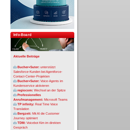
Info-Board
Aktuelle Beiträge
Bucher+Suter:
unterstützt
Salesforce-Kunden bei Agentforce-
Contact-Center-Projekten
Bucher+Suter:
Voice-Agents im
Kundenservice aktivieren
regiocom:
Wechsel an der Spitze
Professionelles
Anrufmanagement:
Microsoft Teams
TP infinity:
Real Time Voice
Translation
Bergzeit:
Mit AI die Customer
Journey optimiert
TDM:
Voicebot Kim im direkten
Gespräch