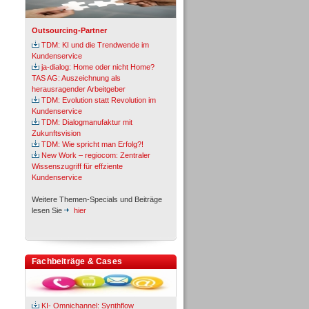
Outsourcing-Partner
TDM: KI und die Trendwende im
Kundenservice
ja-dialog: Home oder nicht Home?
TAS AG: Auszeichnung als
herausragender Arbeitgeber
TDM: Evolution statt Revolution im
Kundenservice
TDM: Dialogmanufaktur mit
Zukunftsvision
TDM: Wie spricht man Erfolg?!
New Work – regiocom: Zentraler
Wissenszugriff für effziente
Kundenservice
Weitere Themen-Specials und Beiträge
lesen Sie
hier
Fachbeiträge & Cases
KI- Omnichannel: Synthflow