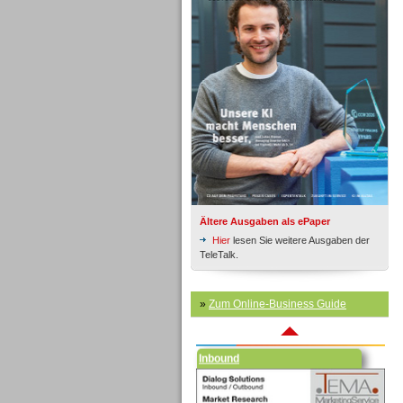
Inbound
Ältere Ausgaben als ePaper
Hier
lesen Sie weitere Ausgaben der
TeleTalk.
»
Zum Online-Business Guide
Inbound