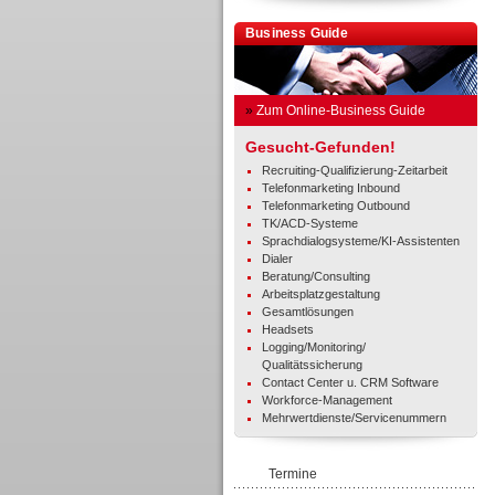
Business Guide
»
Zum Online-Business Guide
Gesucht-Gefunden!
Recruiting-Qualifizierung-Zeitarbeit
Telefonmarketing Inbound
Telefonmarketing Outbound
TK/ACD-Systeme
Sprachdialogsysteme/KI-Assistenten
Dialer
Beratung/Consulting
Arbeitsplatzgestaltung
Gesamtlösungen
Headsets
Logging/Monitoring/
Qualitätssicherung
Contact Center u. CRM Software
Workforce-Management
Mehrwertdienste/Servicenummern
Termine