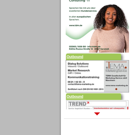
Outbound
Outbound
Sprachdialogsysteme u. Ki/
Sprachassistenten