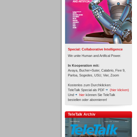
Inbound
Special: Collaborative Intelligence
We unite Human and Artifical Power.
In Kooperation mit:
Avaya, Bucher+Suter, Calabrio, Five 9,
Parloa, Sogedes, USU, Vier, Zoom
Kostenlos zum Durchklicken:
TeleTalk Special als PDF
(hier klicken)
Und
hier
können Sie TeleTalk
bestellen oder abonnieren!
TeleTalk Archiv
Inbound