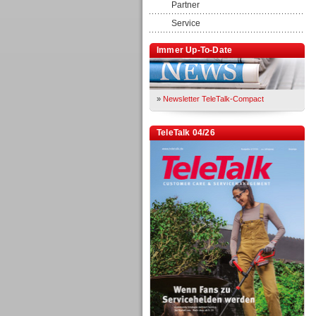
Partner
Service
Immer Up-To-Date
»
Newsletter TeleTalk-Compact
TeleTalk 04/26