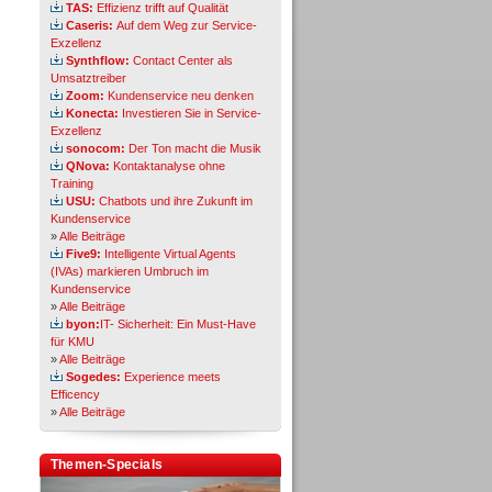
TAS:
Effizienz trifft auf Qualität
Caseris:
Auf dem Weg zur Service-
Exzellenz
Synthflow:
Contact Center als
Umsatztreiber
Zoom:
Kundenservice neu denken
Konecta:
Investieren Sie in Service-
Exzellenz
sonocom:
Der Ton macht die Musik
QNova:
Kontaktanalyse ohne
Training
USU:
Chatbots und ihre Zukunft im
Kundenservice
»
Alle Beiträge
Five9:
Intelligente Virtual Agents
(IVAs) markieren Umbruch im
Kundenservice
»
Alle Beiträge
byon:
IT- Sicherheit: Ein Must-Have
für KMU
»
Alle Beiträge
Sogedes:
Experience meets
Efficency
»
Alle Beiträge
Themen-Specials