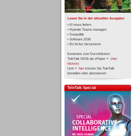
TK- und ACD-Systeme
Lesen Sie in der aktuellen Ausgabe:
• KI muss liefern
• Hybride Teams managen
• Geopolitik
• Software 2036
Workforce-Management
• EU AI Act Versicherer
Kostenlos zum Durchklicken:
TeleTalk 04/26 als ePaper
(hier
klicken)
Und
hier
können Sie TeleTalk
bestellen oder abonnieren!
Personal
TeleTalk Special
Personal