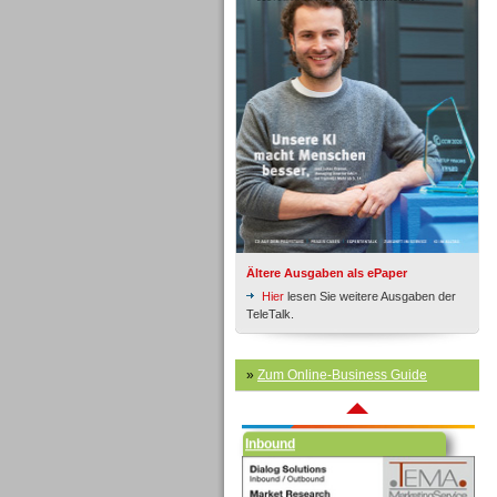
Inbound
Ältere Ausgaben als ePaper
Hier
lesen Sie weitere Ausgaben der
TeleTalk.
»
Zum Online-Business Guide
Inbound