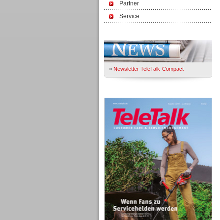
Partner
Service
Immer Up-To-Date
»
Newsletter TeleTalk-Compact
TeleTalk 04/26