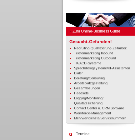
Business Guide
»
Zum Online-Business Guide
Gesucht-Gefunden!
Recruiting-Qualifizierung-Zeitarbeit
Telefonmarketing Inbound
Telefonmarketing Outbound
TK/ACD-Systeme
Sprachdialogsysteme/KI-Assistenten
Dialer
Beratung/Consulting
Arbeitsplatzgestaltung
Gesamtlösungen
Headsets
Logging/Monitoring/
Qualitätssicherung
Contact Center u. CRM Software
Workforce-Management
Mehrwertdienste/Servicenummern
Termine