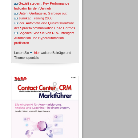
Gezielt steuern: Key Performance
Indicator für den Vertrieb
Daten: Garbage in, Garbage out!
Junokai: Training 2030
Vier: Automatisierte Qualitätskontrolle
der Sprachkommunikation Case Hermes
Sogedes: Wie Sie von RPA, Intelligent
Automation und Hyperautomation
profitieren
Lesen Sie
hier
weitere Beiträge und
Themenspecials
TeleTalk-Marktführer 1/2026