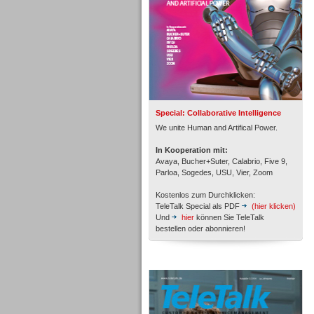
Inbound
Special: Collaborative Intelligence
We unite Human and Artifical Power.
In Kooperation mit:
Avaya, Bucher+Suter, Calabrio, Five 9,
Parloa, Sogedes, USU, Vier, Zoom
Kostenlos zum Durchklicken:
TeleTalk Special als PDF
(hier klicken)
Und
hier
können Sie TeleTalk
bestellen oder abonnieren!
TeleTalk Archiv
Inbound