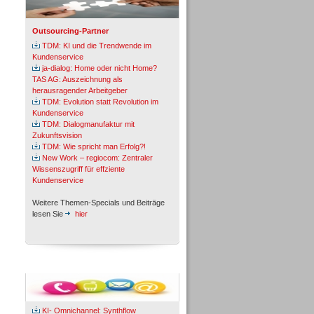
Outsourcing-Partner
TDM: KI und die Trendwende im
Kundenservice
ja-dialog: Home oder nicht Home?
TAS AG: Auszeichnung als
herausragender Arbeitgeber
TDM: Evolution statt Revolution im
Kundenservice
TDM: Dialogmanufaktur mit
Zukunftsvision
TDM: Wie spricht man Erfolg?!
New Work – regiocom: Zentraler
Wissenszugriff für effziente
Kundenservice
Weitere Themen-Specials und Beiträge
lesen Sie
hier
Fachbeiträge & Cases
KI- Omnichannel: Synthflow