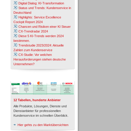
Digital Dialog: KI-Transformation
Status und Trends: Kundenservice in
Deutschland
Highlights: Service Excellence
Cockpit Report 2024
Chancen und Risiken einer KI Steuer
CX-Trendradar 2024
Diese 5 KI-Trends werden 2024
bestimmen.
Trendstudie 2023/2024: Aktuelle
Zahlen zum Kundenservice
CX-Studie: Vor welchen
Herausforderungen stehen deutsche
Unternehmen?
TeleTalk-Marktübersichten
12 Tabellen, hunderte Anbieter
Alle Produkte, Lösungen, Dienste und
Dienstanbieter für professionellen
Kundenservice im schnellen Überblick.
Hier gehts zu den Marktübersichten