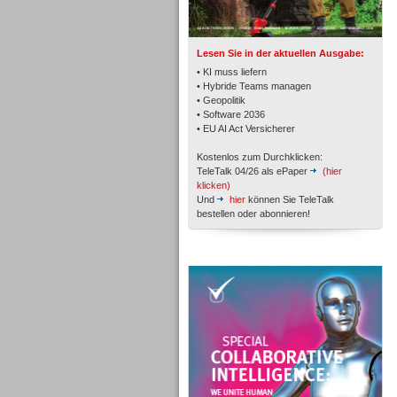
TK- und ACD-Systeme
Lesen Sie in der aktuellen Ausgabe:
• KI muss liefern
• Hybride Teams managen
• Geopolitik
• Software 2036
Workforce-Management
• EU AI Act Versicherer
Kostenlos zum Durchklicken:
TeleTalk 04/26 als ePaper
(hier
klicken)
Und
hier
können Sie TeleTalk
bestellen oder abonnieren!
Personal
TeleTalk Special
Personal