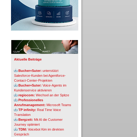
Info-Board
Aktuelle Beiträge
Bucher+Suter:
unterstützt
Salesforce-Kunden bei Agentforce-
Contact-Center-Projekten
Bucher+Suter:
Voice-Agents im
Kundenservice aktivieren
regiocom:
Wechsel an der Spitze
Professionelles
Anrufmanagement:
Microsoft Teams
TP infinity:
Real Time Voice
Translation
Bergzeit:
Mit AI die Customer
Journey optimiert
TDM:
Voicebot Kim im direkten
Gespräch