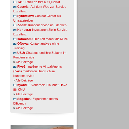
TAS:
Effizienz trifft auf Qualität
Caseris:
Auf dem Weg zur Service-
Exzellenz
Synthflow:
Contact Center als
Umsatztreiber
Zoom:
Kundenservice neu denken
Konecta:
Investieren Sie in Service-
Exzellenz
sonocom:
Der Ton macht die Musik
QNova:
Kontaktanalyse ohne
Training
USU:
Chatbots und ihre Zukunft im
Kundenservice
»
Alle Beiträge
Five9:
Intelligente Virtual Agents
(IVAs) markieren Umbruch im
Kundenservice
»
Alle Beiträge
byon:
IT- Sicherheit: Ein Must-Have
für KMU
»
Alle Beiträge
Sogedes:
Experience meets
Efficency
»
Alle Beiträge
Themen-Specials