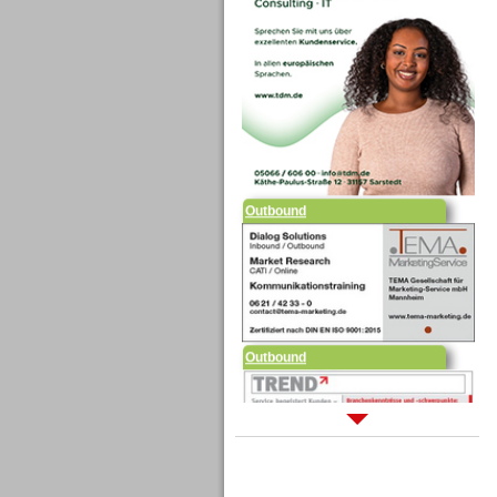
Outbound
Outbound
Sprachdialogsysteme u. Ki/
Sprachassistenten