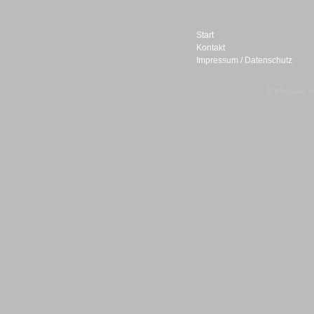
Start
Kontakt
Impressum / Datenschutz
Sprachdialogsysteme u. Ki/
Sprachassistenten
© telepublic V
Sprachdialogsysteme u. Ki/
Sprachassistenten