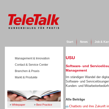
Start
News
Job & Kar
USU
Management & Innovation
Contact & Service Center
Software- und Servicelös
Management
Branchen & Praxis
Im ständigen Wandel der digita
Markt & Produkte
Software- und Servicelösunge
Kunden- und Mitarbeiterbedürfn
Wissen
Alle Beiträge
»
Whitepaper
»
Best Practice
Chatbots und ihre Zukunft 