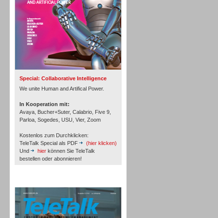
Inbound
Special: Collaborative Intelligence
We unite Human and Artifical Power.
In Kooperation mit:
Avaya, Bucher+Suter, Calabrio, Five 9,
Parloa, Sogedes, USU, Vier, Zoom
Kostenlos zum Durchklicken:
TeleTalk Special als PDF
(hier klicken)
Und
hier
können Sie TeleTalk
bestellen oder abonnieren!
TeleTalk Archiv
Inbound