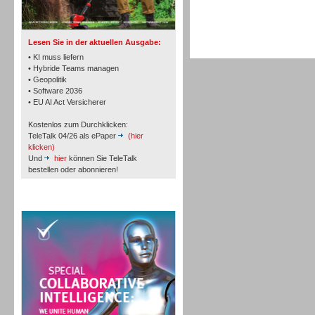
TK- und ACD-Systeme
Lesen Sie in der aktuellen Ausgabe:
• KI muss liefern
• Hybride Teams managen
• Geopolitik
• Software 2036
Workforce-Management
• EU AI Act Versicherer
Kostenlos zum Durchklicken:
TeleTalk 04/26 als ePaper
(hier
klicken)
Und
hier
können Sie TeleTalk
bestellen oder abonnieren!
Personal
TeleTalk Special
Personal