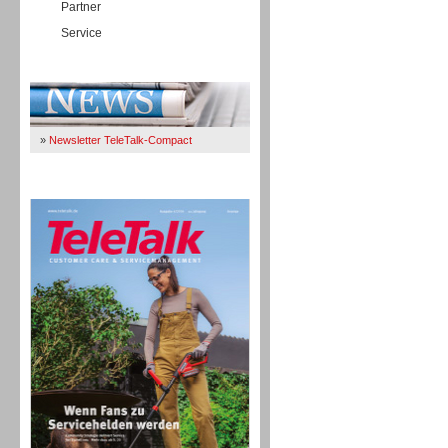
Partner
Service
Immer Up-To-Date
»
Newsletter TeleTalk-Compact
TeleTalk 04/26