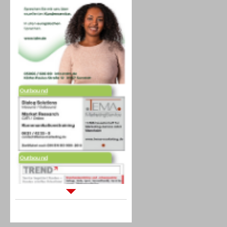
Outbound
Outbound
Sprachdialogsysteme u. Ki/
Sprachassistenten