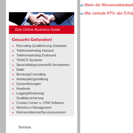
Wenn die Wissensdatenbank m
Business Guide
Wie zentrale KPIs den Erfo
»
Zum Online-Business Guide
Gesucht-Gefunden!
Recruiting-Qualifizierung-Zeitarbeit
Telefonmarketing Inbound
Telefonmarketing Outbound
TK/ACD-Systeme
Sprachdialogsysteme/KI-Assistenten
Dialer
Beratung/Consulting
Arbeitsplatzgestaltung
Gesamtlösungen
Headsets
Logging/Monitoring/
Qualitätssicherung
Contact Center u. CRM Software
Workforce-Management
Mehrwertdienste/Servicenummern
Termine