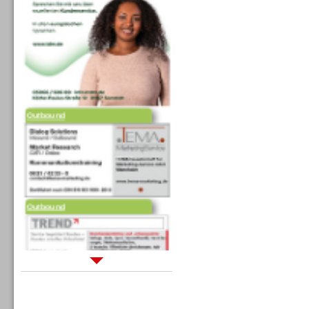
Outbound
Outbound
Sprachdialogsysteme u. Ki/
Sprachassistenten