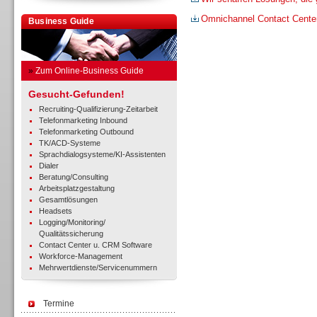
Omnichannel Contact Cente
Business Guide
»
Zum Online-Business Guide
Gesucht-Gefunden!
Recruiting-Qualifizierung-Zeitarbeit
Telefonmarketing Inbound
Telefonmarketing Outbound
TK/ACD-Systeme
Sprachdialogsysteme/KI-Assistenten
Dialer
Beratung/Consulting
Arbeitsplatzgestaltung
Gesamtlösungen
Headsets
Logging/Monitoring/
Qualitätssicherung
Contact Center u. CRM Software
Workforce-Management
Mehrwertdienste/Servicenummern
Termine