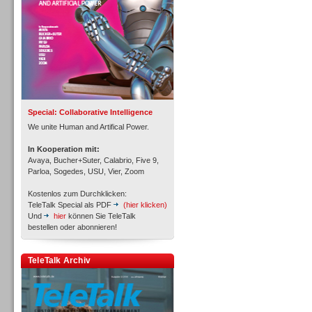
Inbound
Special: Collaborative Intelligence
We unite Human and Artifical Power.
In Kooperation mit:
Avaya, Bucher+Suter, Calabrio, Five 9,
Parloa, Sogedes, USU, Vier, Zoom
Kostenlos zum Durchklicken:
TeleTalk Special als PDF
(hier klicken)
Und
hier
können Sie TeleTalk
bestellen oder abonnieren!
TeleTalk Archiv
Inbound