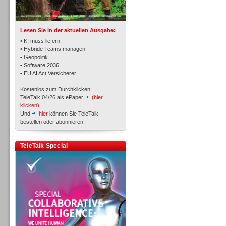
TK- und ACD-Systeme
Lesen Sie in der aktuellen Ausgabe:
• KI muss liefern
• Hybride Teams managen
• Geopolitik
• Software 2036
Workforce-Management
• EU AI Act Versicherer
Kostenlos zum Durchklicken:
TeleTalk 04/26 als ePaper
(hier
klicken)
Und
hier
können Sie TeleTalk
bestellen oder abonnieren!
Personal
TeleTalk Special
Personal