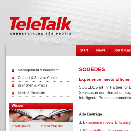
Start
News
Job & Kar
SOGEDES
Management & Innovation
Contact & Service Center
Experience meets Efficie
Branchen & Praxis
SOGEDES ist Ihr Partner für B
Services in den Bereichen E
Markt & Produkte
Intelligente Prozessautomatisi
Wissen
Alle Beiträge
Experience meets Efficency
»
Whitepaper
»
Best Practice
Wir schaffen Lösungen, die 