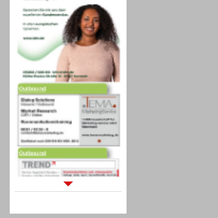
Outbound
Outbound
Sprachdialogsysteme u. Ki/
Sprachassistenten