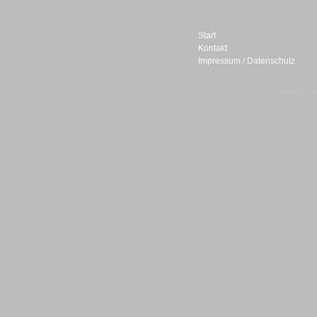
Start
Kontakt
Impressum / Datenschutz
Sprachdialogsysteme u. Ki/
Sprachassistenten
© telepublic V
Sprachdialogsysteme u. Ki/
Sprachassistenten