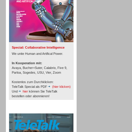
Inbound
Special: Collaborative Intelligence
We unite Human and Artifical Power.
In Kooperation mit:
Avaya, Bucher+Suter, Calabrio, Five 9,
Parloa, Sogedes, USU, Vier, Zoom
Kostenlos zum Durchklicken:
TeleTalk Special als PDF
(hier klicken)
Und
hier
können Sie TeleTalk
bestellen oder abonnieren!
TeleTalk Archiv
Inbound