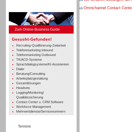
Omnichannel Contact Cente
Business Guide
»
Zum Online-Business Guide
Gesucht-Gefunden!
Recruiting-Qualifizierung-Zeitarbeit
Telefonmarketing Inbound
Telefonmarketing Outbound
TK/ACD-Systeme
Sprachdialogsysteme/KI-Assistenten
Dialer
Beratung/Consulting
Arbeitsplatzgestaltung
Gesamtlösungen
Headsets
Logging/Monitoring/
Qualitätssicherung
Contact Center u. CRM Software
Workforce-Management
Mehrwertdienste/Servicenummern
Termine