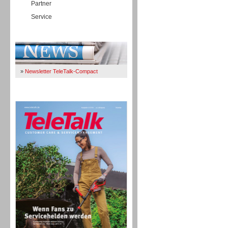
Partner
Service
Immer Up-To-Date
»
Newsletter TeleTalk-Compact
TeleTalk 04/26