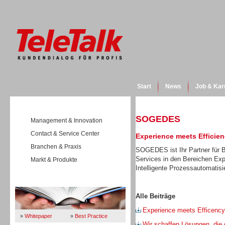
Start
News
Job & Kar
SOGEDES
Management & Innovation
Contact & Service Center
Experience meets Efficie
Branchen & Praxis
SOGEDES ist Ihr Partner für B
Services in den Bereichen E
Markt & Produkte
Intelligente Prozessautomatisi
Wissen
Alle Beiträge
Experience meets Efficency
»
Whitepaper
»
Best Practice
Wir schaffen Lösungen, die 