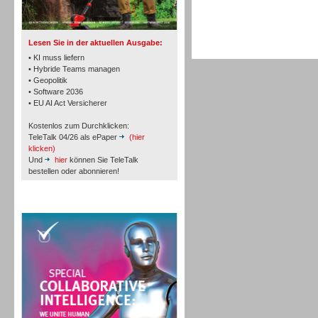
TK- und ACD-Systeme
Lesen Sie in der aktuellen Ausgabe:
• KI muss liefern
• Hybride Teams managen
• Geopolitik
• Software 2036
Workforce-Management
• EU AI Act Versicherer
Kostenlos zum Durchklicken:
TeleTalk 04/26 als ePaper
(hier
klicken)
Und
hier
können Sie TeleTalk
bestellen oder abonnieren!
Personal
TeleTalk Special
Personal