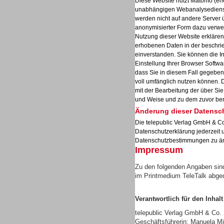
Diese Website nutzt Matomo (ehe
unabhängigen Webanalysedienst
werden nicht auf andere Server 
anonymisierter Form dazu verwe
Nutzung dieser Website erklären 
erhobenen Daten in der beschr
Sprachdialogsysteme u. Ki/
einverstanden. Sie können die I
Sprachassistenten
Einstellung Ihrer Browser Softwa
dass Sie in diesem Fall gegeben
voll umfänglich nutzen können. 
mit der Bearbeitung der über Si
und Weise und zu dem zuvor be
Änderung dieser Datensc
Die telepublic Verlag GmbH & Co
Datenschutzerklärung jederzeit 
Datenschutzbestimmungen zu ä
Impressum
Zu den folgenden Angaben sind
im Printmedium TeleTalk abge
Verantwortlich für den Inhalt
Sprachdialogsysteme u. Ki/
Sprachassistenten
telepublic Verlag GmbH & Co
Geschäftsführerin: Manuela Mi