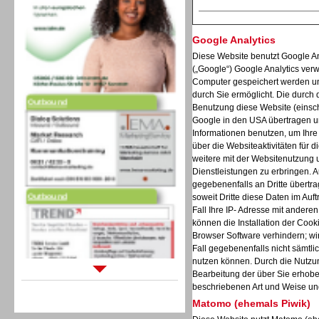
Google Analytics
Diese Website benutzt Google An
(„Google“) Google Analytics verw
Computer gespeichert werden un
Outbound
durch Sie ermöglicht. Die durch
Benutzung diese Website (einschl
Google in den USA übertragen un
Informationen benutzen, um Ihr
über die Websiteaktivitäten für
weitere mit der Websitenutzung 
Dienstleistungen zu erbringen. 
Outbound
gegebenenfalls an Dritte übertra
soweit Dritte diese Daten im Auf
Fall Ihre IP- Adresse mit andere
können die Installation der Cook
Browser Software verhindern; wir
Fall gegebenenfalls nicht sämtli
nutzen können. Durch die Nutzun
Bearbeitung der über Sie erhob
Sprachdialogsysteme u. Ki/
beschriebenen Art und Weise un
Sprachassistenten
Matomo (ehemals Piwik)