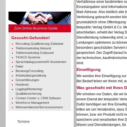
Verhältnisse einer bestimmten o
Einzelangaben sind Informatione
Business Guide
Mail-Adresse. Also letztlich alle I
Verbindung gebracht werden kön
grundsätzlich ohne Offenlegung i
telepublic Verlag GmbH & Co. M
»
Zum Online-Business Guide
abschließen, erhebt der Verlag D
Gesucht-Gefunden!
Dienstleistung notwendig sind, u
Leistungen optimieren zu können
Recruiting-Qualifizierung-Zeitarbeit
besonders geschützten Servern 
Telefonmarketing Inbound
gespeichert. Der Zugriff darauf 
Telefonmarketing Outbound
TK/ACD-Systeme
der technischen, kaufmännischen
Sprachdialogsysteme/KI-Assistenten
sind.
Dialer
Einwilligung
Beratung/Consulting
Arbeitsplatzgestaltung
Wir werden Ihre Einwilligung zu
Gesamtlösungen
Bei Bedarf teilen wir Ihnen mit,
Headsets
Was geschieht mit Ihren 
Logging/Monitoring/
Qualitätssicherung
Wir erheben nur Daten, die wir b
Contact Center u. CRM Software
einem Dienst der telepublic Ve
Workforce-Management
Dafür benötigen wir Ihre Einwilli
Mehrwertdienste/Servicenummern
bitten wir um Verständnis, dass 
können, bzw. ein Produkt nicht n
speichern und verarbeiten Ihre 
Termine
Waren und Dienstleistungen, für