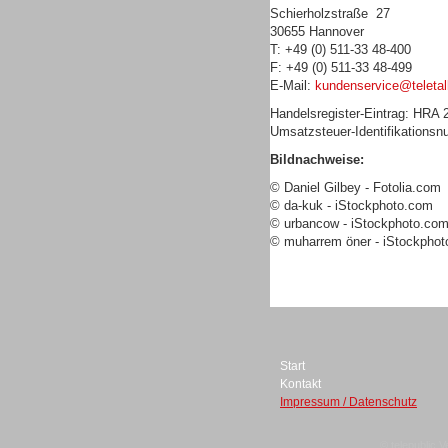
Schierholzstraße 27
30655 Hannover
T: +49 (0) 511-33 48-400
F: +49 (0) 511-33 48-499
E-Mail:
kundenservice@teletal
Sprachdialogsysteme u. Ki/
Handelsregister-Eintrag: HRA
Sprachassistenten
Umsatzsteuer-Identifikations
Bildnachweise:
© Daniel Gilbey - Fotolia.com
© da-kuk - iStockphoto.com
© urbancow - iStockphoto.co
© muharrem öner - iStockpho
Dialer
Start
Kontakt
Dialer
Impressum / Datenschutz
© telepublic V