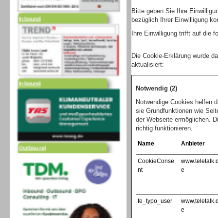
Inbound
Bitte geben Sie Ihre Einwilli
bezüglich Ihrer Einwilligung ko
Ihre Einwilligung trifft auf di
Die Cookie-Erklärung wurde d
aktualisiert:
Inbound
Notwendig (2)
Notwendige Cookies helfen d
sie Grundfunktionen wie Seit
der Webseite ermöglichen. D
richtig funktionieren.
Outbound
Name
Anbieter
CookieConse
www.teletalk.
nt
e
fe_typo_user
www.teletalk.
e