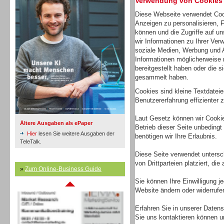
Verwendung von Cookies
Diese Webseite verwendet Coo
Anzeigen zu personalisieren, 
Inbound
können und die Zugriffe auf u
wir Informationen zu Ihrer Ver
soziale Medien, Werbung und A
Informationen möglicherweise 
bereitgestellt haben oder die 
gesammelt haben.
Cookies sind kleine Textdatei
Benutzererfahrung effizienter z
Laut Gesetz können wir Cookie
Ältere Ausgaben als ePaper
Betrieb dieser Seite unbedingt
Hier
lesen Sie weitere Ausgaben der
benötigen wir Ihre Erlaubnis.
TeleTalk.
Diese Seite verwendet untersc
von Drittparteien platziert, di
Inbound
»
Zum Online-Business Guide
Sie können Ihre Einwilligung j
Website ändern oder widerrufe
Erfahren Sie in unserer Datensc
Sie uns kontaktieren können u