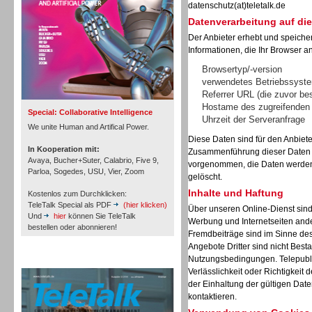
datenschutz(at)teletalk.de
Datenverarbeitung auf die
Der Anbieter erhebt und speiche
Informationen, die Ihr Browser an
Inbound
Browsertyp/-version
verwendetes Betriebssyst
Referrer URL (die zuvor be
Hostame des zugreifenden
Special: Collaborative Intelligence
Uhrzeit der Serveranfrage
We unite Human and Artifical Power.
Diese Daten sind für den Anbiet
In Kooperation mit:
Zusammenführung dieser Daten m
Avaya, Bucher+Suter, Calabrio, Five 9,
vorgenommen, die Daten werden 
Parloa, Sogedes, USU, Vier, Zoom
gelöscht.
Inhalte und Haftung
Kostenlos zum Durchklicken:
TeleTalk Special als PDF
(hier klicken)
Über unseren Online-Dienst sin
Und
hier
können Sie TeleTalk
Werbung und Internetseiten and
bestellen oder abonnieren!
Fremdbeiträge sind im Sinne de
Angebote Dritter sind nicht Best
Inbound
Nutzungsbedingungen. Telepubli
TeleTalk Archiv
Verlässlichkeit oder Richtigkeit 
der Einhaltung der gültigen Dat
kontaktieren.