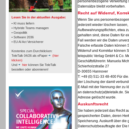
personenbezogene Verwertung sta
Datensätze bleibt vorbehalten.
Recht auf Widerruf, Korr
Lesen Sie in der aktuellen Ausgabe:
Wenn Sie uns personenbezogene
• KI muss liefern
jederzeit wieder löschen lassen, 
• Hybride Teams managen
Aufbewahrungspflichten, etwa zu
• Geopolitik
gehalten sind, diese Daten für 
Workforce-Management
• Software 2036
Fall werden wir die Daten unverz
• EU AI Act Versicherer
Falsche erfasste Daten können Si
Widerruf und Korrektur können S
Kostenlos zum Durchklicken:
TeleTalk 04/26 als ePaper
(hier
telepublic Verlag GmbH & Co. 
klicken)
Geschäftsführerin: Manuela Mich
Und
hier
können Sie TeleTalk
Schierholzstraße 27
bestellen oder abonnieren!
D-30655 Hannover
Personal
T: +49 (0) 511-33 48-400 Für di
der Löschung der damit verbunde
TeleTalk Special
E-Mail mit der Nennung der zu 
an
datenschutz(at)teletalk.de. S
Adresse gelöscht wurde.
Auskunftsrecht
Sie haben jederzeit das Recht au
Personal
gespeicherten Daten, deren Her
Speicherung. Auskunft über die 
Datenschutzbeauftragte der Die