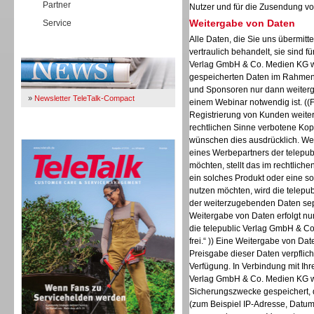
Partner
Nutzer und für die Zusendung vo
Weitergabe von Daten
Service
Alle Daten, die Sie uns übermitt
Immer Up-To-Date
vertraulich behandelt, sie sind f
Verlag GmbH & Co. Medien KG wi
gespeicherten Daten im Rahmen 
und Sponsoren nur dann weiterge
»
Newsletter TeleTalk-Compact
einem Webinar notwendig ist. ((F
Registrierung von Kunden weiter
rechtlichen Sinne verbotene Kop
TeleTalk 04/26
wünschen dies ausdrücklich. Wen
eines Werbepartners der telepu
möchten, stellt das im rechtliche
ein solches Produkt oder eine s
nutzen möchten, wird die telep
der weiterzugebenden Daten separ
Weitergabe von Daten erfolgt nur
die telepublic Verlag GmbH & Co
frei.“ )) Eine Weitergabe von Date
Preisgabe dieser Daten verpflich
Verfügung. In Verbindung mit Ihr
Verlag GmbH & Co. Medien KG w
Sicherungszwecke gespeichert, d
(zum Beispiel IP-Adresse, Datum,
TK- und ACD-Systeme