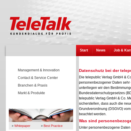
Start
News
Job & Kar
Management & Innovation
Datenschutz bei der tele
Die telepublic Verlag GmbH & C
Contact & Service Center
personenbezogener Daten sehr er
Branchen & Praxis
unterliegen wir den Bestimmunge
Markt & Produkte
Bundesdatenschutzgesetzes (BD
telepublic Verlag GmbH & Co. M
sicherstellen, dass auch die neu
Wissen
Grundverordnung (DSGVO) vom V
beachtet werden.
Was sind personenbezog
»
Whitepaper
»
Best Practice
Unter personenbezogene Daten f