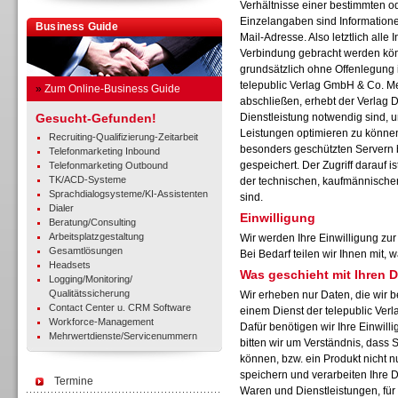
Verhältnisse einer bestimmten o
Einzelangaben sind Informatione
Business Guide
Mail-Adresse. Also letztlich alle I
Verbindung gebracht werden kön
grundsätzlich ohne Offenlegung i
telepublic Verlag GmbH & Co. M
»
Zum Online-Business Guide
abschließen, erhebt der Verlag D
Gesucht-Gefunden!
Dienstleistung notwendig sind, u
Leistungen optimieren zu können
Recruiting-Qualifizierung-Zeitarbeit
besonders geschützten Servern 
Telefonmarketing Inbound
gespeichert. Der Zugriff darauf 
Telefonmarketing Outbound
TK/ACD-Systeme
der technischen, kaufmännischen
Sprachdialogsysteme/KI-Assistenten
sind.
Dialer
Einwilligung
Beratung/Consulting
Arbeitsplatzgestaltung
Wir werden Ihre Einwilligung zu
Gesamtlösungen
Bei Bedarf teilen wir Ihnen mit,
Headsets
Was geschieht mit Ihren 
Logging/Monitoring/
Qualitätssicherung
Wir erheben nur Daten, die wir b
Contact Center u. CRM Software
einem Dienst der telepublic Ve
Workforce-Management
Dafür benötigen wir Ihre Einwilli
Mehrwertdienste/Servicenummern
bitten wir um Verständnis, dass 
können, bzw. ein Produkt nicht n
speichern und verarbeiten Ihre 
Termine
Waren und Dienstleistungen, für