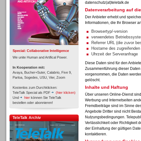
datenschutz(at)teletalk.de
Datenverarbeitung auf die
Der Anbieter erhebt und speiche
Informationen, die Ihr Browser an
Inbound
Browsertyp/-version
verwendetes Betriebssyst
Referrer URL (die zuvor be
Hostame des zugreifenden
Special: Collaborative Intelligence
Uhrzeit der Serveranfrage
We unite Human and Artifical Power.
Diese Daten sind für den Anbiet
In Kooperation mit:
Zusammenführung dieser Daten m
Avaya, Bucher+Suter, Calabrio, Five 9,
vorgenommen, die Daten werden 
Parloa, Sogedes, USU, Vier, Zoom
gelöscht.
Inhalte und Haftung
Kostenlos zum Durchklicken:
TeleTalk Special als PDF
(hier klicken)
Über unseren Online-Dienst sin
Und
hier
können Sie TeleTalk
Werbung und Internetseiten and
bestellen oder abonnieren!
Fremdbeiträge sind im Sinne de
Angebote Dritter sind nicht Best
Inbound
Nutzungsbedingungen. Telepubli
TeleTalk Archiv
Verlässlichkeit oder Richtigkeit 
der Einhaltung der gültigen Dat
kontaktieren.