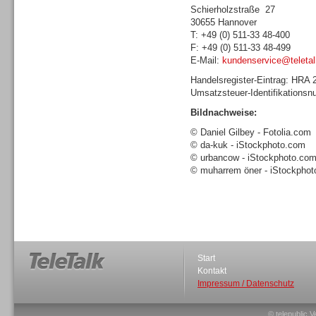
Schierholzstraße 27
30655 Hannover
T: +49 (0) 511-33 48-400
F: +49 (0) 511-33 48-499
E-Mail:
kundenservice@teletal
Sprachdialogsysteme u. Ki/
Handelsregister-Eintrag: HRA
Sprachassistenten
Umsatzsteuer-Identifikations
Bildnachweise:
© Daniel Gilbey - Fotolia.com
© da-kuk - iStockphoto.com
© urbancow - iStockphoto.co
© muharrem öner - iStockpho
Dialer
Start
Kontakt
Dialer
Impressum / Datenschutz
© telepublic V