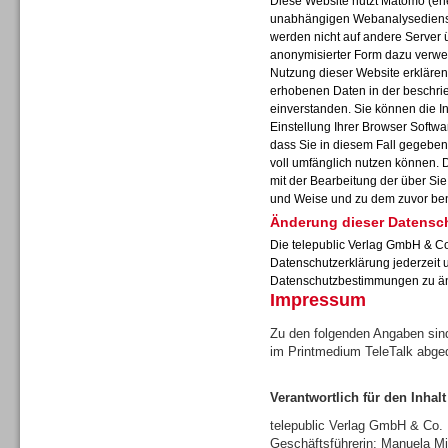
Diese Website nutzt Matomo (ehe
unabhängigen Webanalysedienst
werden nicht auf andere Server 
anonymisierter Form dazu verwe
Nutzung dieser Website erklären 
erhobenen Daten in der beschr
Sprachdialogsysteme u. Ki/
einverstanden. Sie können die I
Sprachassistenten
Einstellung Ihrer Browser Softwa
dass Sie in diesem Fall gegeben
voll umfänglich nutzen können. 
mit der Bearbeitung der über Si
und Weise und zu dem zuvor be
Änderung dieser Datensc
Die telepublic Verlag GmbH & Co
Datenschutzerklärung jederzeit 
Datenschutzbestimmungen zu ä
Impressum
Zu den folgenden Angaben sind
im Printmedium TeleTalk abge
Verantwortlich für den Inhalt
Sprachdialogsysteme u. Ki/
Sprachassistenten
telepublic Verlag GmbH & Co
Geschäftsführerin: Manuela Mi