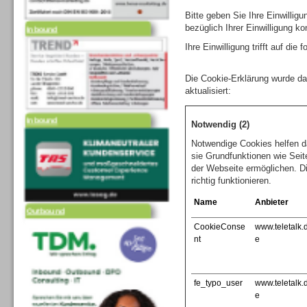
Inbound
Bitte geben Sie Ihre Einwilli
bezüglich Ihrer Einwilligung ko
Ihre Einwilligung trifft auf di
Die Cookie-Erklärung wurde d
aktualisiert:
Inbound
Notwendig (2)
Notwendige Cookies helfen d
sie Grundfunktionen wie Seit
der Webseite ermöglichen. D
richtig funktionieren.
Outbound
Name
Anbieter
CookieConse
www.teletalk.
nt
e
fe_typo_user
www.teletalk.
e