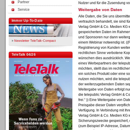
Partner
Nutzer und für die Zusendung vo
Weitergabe von Daten
Service
Alle Daten, die Sie uns übermitt
Immer Up-To-Date
vertraulich behandelt, sie sind f
Verlag GmbH & Co. Medien KG wi
gespeicherten Daten im Rahmen 
und Sponsoren nur dann weiterge
»
Newsletter TeleTalk-Compact
einem Webinar notwendig ist. ((F
Registrierung von Kunden weiter
rechtlichen Sinne verbotene Kop
TeleTalk 04/26
wünschen dies ausdrücklich. Wen
eines Werbepartners der telepu
möchten, stellt das im rechtliche
ein solches Produkt oder eine s
nutzen möchten, wird die telep
der weiterzugebenden Daten separ
Weitergabe von Daten erfolgt nur
die telepublic Verlag GmbH & Co
frei.“ )) Eine Weitergabe von Date
Preisgabe dieser Daten verpflich
Verfügung. In Verbindung mit Ihr
Verlag GmbH & Co. Medien KG w
Sicherungszwecke gespeichert, d
(zum Beispiel IP-Adresse, Datum,
TK- und ACD-Systeme