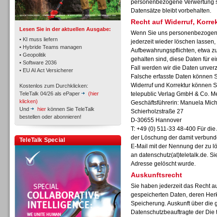
personenbezogene Verwertung sta
Datensätze bleibt vorbehalten.
Recht auf Widerruf, Korr
Lesen Sie in der aktuellen Ausgabe:
Wenn Sie uns personenbezogene
• KI muss liefern
jederzeit wieder löschen lassen, 
• Hybride Teams managen
Aufbewahrungspflichten, etwa zu
• Geopolitik
gehalten sind, diese Daten für 
Workforce-Management
• Software 2036
Fall werden wir die Daten unverz
• EU AI Act Versicherer
Falsche erfasste Daten können Si
Widerruf und Korrektur können S
Kostenlos zum Durchklicken:
TeleTalk 04/26 als ePaper
(hier
telepublic Verlag GmbH & Co. 
klicken)
Geschäftsführerin: Manuela Mich
Und
hier
können Sie TeleTalk
Schierholzstraße 27
bestellen oder abonnieren!
D-30655 Hannover
Personal
T: +49 (0) 511-33 48-400 Für di
der Löschung der damit verbunde
TeleTalk Special
E-Mail mit der Nennung der zu 
an
datenschutz(at)teletalk.de. S
Adresse gelöscht wurde.
Auskunftsrecht
Sie haben jederzeit das Recht au
Personal
gespeicherten Daten, deren Her
Speicherung. Auskunft über die 
Datenschutzbeauftragte der Die