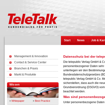
Start
News
Job & Kar
Management & Innovation
Datenschutz bei der tele
Die telepublic Verlag GmbH & C
Contact & Service Center
personenbezogener Daten sehr er
Branchen & Praxis
unterliegen wir den Bestimmunge
Markt & Produkte
Bundesdatenschutzgesetzes (BD
telepublic Verlag GmbH & Co. M
sicherstellen, dass auch die neu
Wissen
Grundverordnung (DSGVO) vom V
beachtet werden.
Was sind personenbezog
»
Whitepaper
»
Best Practice
Unter personenbezogene Daten f