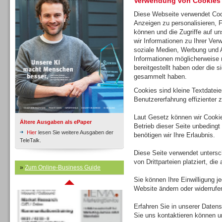
Verwendung von Cookies
Diese Webseite verwendet Coo
Anzeigen zu personalisieren, 
Inbound
können und die Zugriffe auf u
wir Informationen zu Ihrer Ver
soziale Medien, Werbung und A
Informationen möglicherweise 
bereitgestellt haben oder die 
gesammelt haben.
Cookies sind kleine Textdatei
Benutzererfahrung effizienter z
Laut Gesetz können wir Cookie
Ältere Ausgaben als ePaper
Betrieb dieser Seite unbedingt
Hier
lesen Sie weitere Ausgaben der
benötigen wir Ihre Erlaubnis.
TeleTalk.
Diese Seite verwendet untersc
von Drittparteien platziert, di
Inbound
»
Zum Online-Business Guide
Sie können Ihre Einwilligung j
Website ändern oder widerrufe
Erfahren Sie in unserer Datensc
Sie uns kontaktieren können u