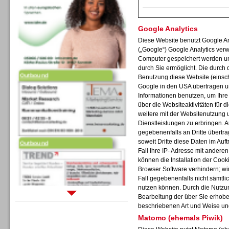
Google Analytics
Diese Website benutzt Google An
(„Google“) Google Analytics verw
Computer gespeichert werden un
Outbound
durch Sie ermöglicht. Die durch
Benutzung diese Website (einschl
Google in den USA übertragen un
Informationen benutzen, um Ihr
über die Websiteaktivitäten für
weitere mit der Websitenutzung 
Dienstleistungen zu erbringen. 
gegebenenfalls an Dritte übertra
Outbound
soweit Dritte diese Daten im Auf
Fall Ihre IP- Adresse mit andere
können die Installation der Cook
Browser Software verhindern; wir
Fall gegebenenfalls nicht sämtli
nutzen können. Durch die Nutzun
Bearbeitung der über Sie erhob
Sprachdialogsysteme u. Ki/
beschriebenen Art und Weise un
Sprachassistenten
Matomo (ehemals Piwik)