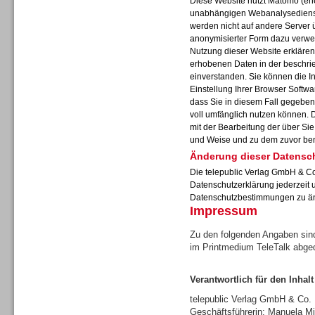
Diese Website nutzt Matomo (ehe
unabhängigen Webanalysedienst
werden nicht auf andere Server 
anonymisierter Form dazu verwe
Nutzung dieser Website erklären 
erhobenen Daten in der beschr
Sprachdialogsysteme u. Ki/
einverstanden. Sie können die I
Sprachassistenten
Einstellung Ihrer Browser Softwa
dass Sie in diesem Fall gegeben
voll umfänglich nutzen können. 
mit der Bearbeitung der über Si
und Weise und zu dem zuvor be
Änderung dieser Datensc
Die telepublic Verlag GmbH & Co
Datenschutzerklärung jederzeit 
Datenschutzbestimmungen zu ä
Impressum
Zu den folgenden Angaben sind
im Printmedium TeleTalk abge
Verantwortlich für den Inhalt
Sprachdialogsysteme u. Ki/
Sprachassistenten
telepublic Verlag GmbH & Co
Geschäftsführerin: Manuela Mi