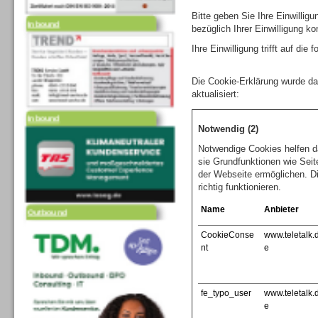
Inbound
Bitte geben Sie Ihre Einwilli
bezüglich Ihrer Einwilligung ko
Ihre Einwilligung trifft auf di
Die Cookie-Erklärung wurde d
aktualisiert:
Inbound
Notwendig (2)
Notwendige Cookies helfen d
sie Grundfunktionen wie Seit
der Webseite ermöglichen. D
richtig funktionieren.
Outbound
Name
Anbieter
CookieConse
www.teletalk.
nt
e
fe_typo_user
www.teletalk.
e