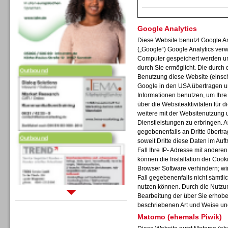
Google Analytics
Diese Website benutzt Google An
(„Google“) Google Analytics verw
Computer gespeichert werden un
Outbound
durch Sie ermöglicht. Die durch
Benutzung diese Website (einschl
Google in den USA übertragen un
Informationen benutzen, um Ihr
über die Websiteaktivitäten für
weitere mit der Websitenutzung 
Dienstleistungen zu erbringen. 
Outbound
gegebenenfalls an Dritte übertra
soweit Dritte diese Daten im Auf
Fall Ihre IP- Adresse mit andere
können die Installation der Cook
Browser Software verhindern; wir
Fall gegebenenfalls nicht sämtli
nutzen können. Durch die Nutzun
Bearbeitung der über Sie erhob
Sprachdialogsysteme u. Ki/
beschriebenen Art und Weise un
Sprachassistenten
Matomo (ehemals Piwik)