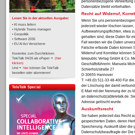
personenbezogene Verwertung sta
Datensätze bleibt vorbehalten.
Recht auf Widerruf, Korr
Lesen Sie in der aktuellen Ausgabe:
Wenn Sie uns personenbezogene
• KI muss liefern
jederzeit wieder löschen lassen, 
• Hybride Teams managen
Aufbewahrungspflichten, etwa zu
• Geopolitik
gehalten sind, diese Daten für 
Workforce-Management
• Software 2036
Fall werden wir die Daten unverz
• EU AI Act Versicherer
Falsche erfasste Daten können Si
Widerruf und Korrektur können S
Kostenlos zum Durchklicken:
TeleTalk 04/26 als ePaper
(hier
telepublic Verlag GmbH & Co. 
klicken)
Geschäftsführerin: Manuela Mich
Und
hier
können Sie TeleTalk
Schierholzstraße 27
bestellen oder abonnieren!
D-30655 Hannover
Personal
T: +49 (0) 511-33 48-400 Für di
der Löschung der damit verbunde
TeleTalk Special
E-Mail mit der Nennung der zu 
an
datenschutz(at)teletalk.de. S
Adresse gelöscht wurde.
Auskunftsrecht
Sie haben jederzeit das Recht au
Personal
gespeicherten Daten, deren Her
Speicherung. Auskunft über die 
Datenschutzbeauftragte der Die