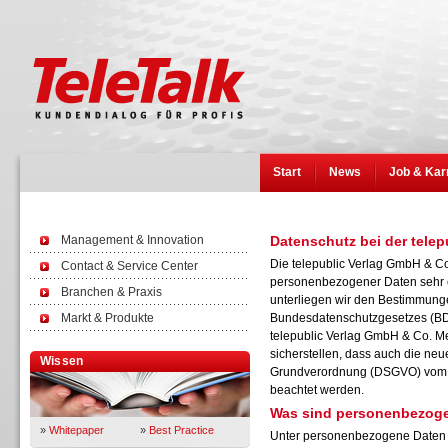
Start
News
Job & Kar
Management & Innovation
Datenschutz bei der tele
Die telepublic Verlag GmbH & C
Contact & Service Center
personenbezogener Daten sehr er
Branchen & Praxis
unterliegen wir den Bestimmunge
Markt & Produkte
Bundesdatenschutzgesetzes (BD
telepublic Verlag GmbH & Co. M
sicherstellen, dass auch die neu
Wissen
Grundverordnung (DSGVO) vom V
beachtet werden.
Was sind personenbezog
»
Whitepaper
»
Best Practice
Unter personenbezogene Daten f