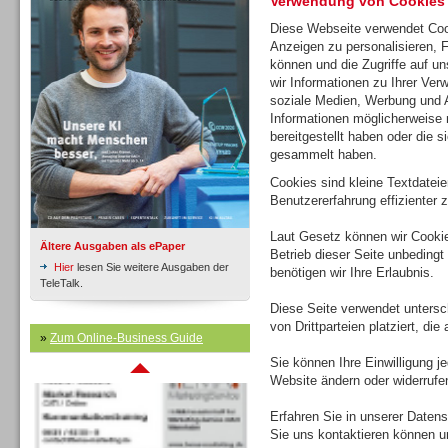
Verwendung von Cookies
Diese Webseite verwendet Coo
Anzeigen zu personalisieren, 
Inbound
können und die Zugriffe auf u
wir Informationen zu Ihrer Ver
soziale Medien, Werbung und A
Informationen möglicherweise 
bereitgestellt haben oder die 
gesammelt haben.
Cookies sind kleine Textdatei
Benutzererfahrung effizienter z
Laut Gesetz können wir Cookie
Ältere Ausgaben als ePaper
Betrieb dieser Seite unbedingt
Hier
lesen Sie weitere Ausgaben der
benötigen wir Ihre Erlaubnis.
TeleTalk.
Diese Seite verwendet untersc
von Drittparteien platziert, di
Inbound
»
Zum Online-Business Guide
Sie können Ihre Einwilligung j
Website ändern oder widerrufe
Erfahren Sie in unserer Datensc
Sie uns kontaktieren können u