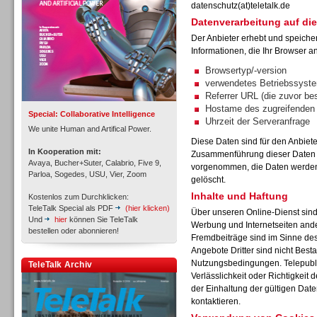
datenschutz(at)teletalk.de
Datenverarbeitung auf die
Der Anbieter erhebt und speiche
Inbound
Informationen, die Ihr Browser an
Browsertyp/-version
verwendetes Betriebssyst
Referrer URL (die zuvor be
Hostame des zugreifenden
Special: Collaborative Intelligence
Uhrzeit der Serveranfrage
We unite Human and Artifical Power.
Diese Daten sind für den Anbiet
In Kooperation mit:
Zusammenführung dieser Daten m
Avaya, Bucher+Suter, Calabrio, Five 9,
vorgenommen, die Daten werden 
Parloa, Sogedes, USU, Vier, Zoom
gelöscht.
Inhalte und Haftung
Kostenlos zum Durchklicken:
TeleTalk Special als PDF
(hier klicken)
Über unseren Online-Dienst sin
Und
hier
können Sie TeleTalk
Werbung und Internetseiten and
bestellen oder abonnieren!
Fremdbeiträge sind im Sinne de
Angebote Dritter sind nicht Best
Inbound
Nutzungsbedingungen. Telepubli
TeleTalk Archiv
Verlässlichkeit oder Richtigkeit 
der Einhaltung der gültigen Dat
kontaktieren.