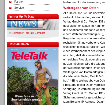
Partner
Nutzer und für die Zusendung vo
Weitergabe von Daten
Service
Alle Daten, die Sie uns übermitt
Immer Up-To-Date
vertraulich behandelt, sie sind f
Verlag GmbH & Co. Medien KG wi
gespeicherten Daten im Rahmen 
und Sponsoren nur dann weiterge
»
Newsletter TeleTalk-Compact
einem Webinar notwendig ist. ((F
Registrierung von Kunden weiter
rechtlichen Sinne verbotene Kop
TeleTalk 04/26
wünschen dies ausdrücklich. Wen
eines Werbepartners der telepu
möchten, stellt das im rechtliche
ein solches Produkt oder eine s
nutzen möchten, wird die telep
der weiterzugebenden Daten separ
Weitergabe von Daten erfolgt nur
die telepublic Verlag GmbH & Co
frei.“ )) Eine Weitergabe von Date
Preisgabe dieser Daten verpflich
Verfügung. In Verbindung mit Ihr
Verlag GmbH & Co. Medien KG w
Sicherungszwecke gespeichert, d
(zum Beispiel IP-Adresse, Datum,
TK- und ACD-Systeme