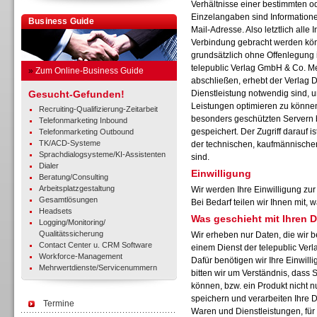
Verhältnisse einer bestimmten o
Einzelangaben sind Informatione
Business Guide
Mail-Adresse. Also letztlich alle I
Verbindung gebracht werden kön
grundsätzlich ohne Offenlegung i
telepublic Verlag GmbH & Co. M
»
Zum Online-Business Guide
abschließen, erhebt der Verlag D
Gesucht-Gefunden!
Dienstleistung notwendig sind, u
Leistungen optimieren zu können
Recruiting-Qualifizierung-Zeitarbeit
besonders geschützten Servern 
Telefonmarketing Inbound
gespeichert. Der Zugriff darauf 
Telefonmarketing Outbound
TK/ACD-Systeme
der technischen, kaufmännischen
Sprachdialogsysteme/KI-Assistenten
sind.
Dialer
Einwilligung
Beratung/Consulting
Arbeitsplatzgestaltung
Wir werden Ihre Einwilligung zu
Gesamtlösungen
Bei Bedarf teilen wir Ihnen mit,
Headsets
Was geschieht mit Ihren 
Logging/Monitoring/
Qualitätssicherung
Wir erheben nur Daten, die wir b
Contact Center u. CRM Software
einem Dienst der telepublic Ve
Workforce-Management
Dafür benötigen wir Ihre Einwilli
Mehrwertdienste/Servicenummern
bitten wir um Verständnis, dass 
können, bzw. ein Produkt nicht n
speichern und verarbeiten Ihre 
Termine
Waren und Dienstleistungen, für