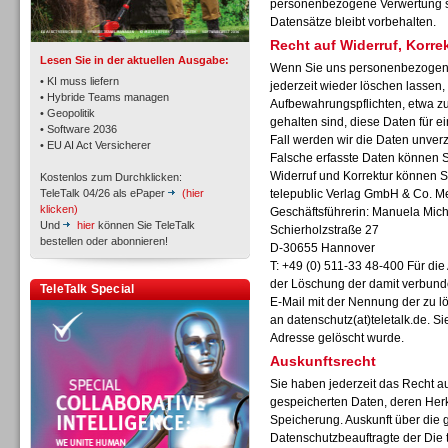
personenbezogene Verwertung sta
Datensätze bleibt vorbehalten.
Recht auf Widerruf, Korr
Lesen Sie in der aktuellen Ausgabe:
Wenn Sie uns personenbezogene
• KI muss liefern
jederzeit wieder löschen lassen, 
• Hybride Teams managen
Aufbewahrungspflichten, etwa zu
• Geopolitik
gehalten sind, diese Daten für 
Workforce-Management
• Software 2036
Fall werden wir die Daten unverz
• EU AI Act Versicherer
Falsche erfasste Daten können Si
Widerruf und Korrektur können S
Kostenlos zum Durchklicken:
TeleTalk 04/26 als ePaper
(hier
telepublic Verlag GmbH & Co. 
klicken)
Geschäftsführerin: Manuela Mich
Und
hier
können Sie TeleTalk
Schierholzstraße 27
bestellen oder abonnieren!
D-30655 Hannover
Personal
T: +49 (0) 511-33 48-400 Für di
der Löschung der damit verbunde
TeleTalk Special
E-Mail mit der Nennung der zu 
an
datenschutz(at)teletalk.de. S
Adresse gelöscht wurde.
Auskunftsrecht
Sie haben jederzeit das Recht au
Personal
gespeicherten Daten, deren Her
Speicherung. Auskunft über die 
Datenschutzbeauftragte der Die