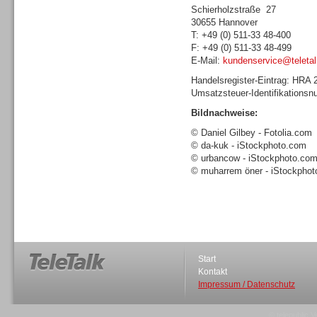
Schierholzstraße 27
30655 Hannover
T: +49 (0) 511-33 48-400
F: +49 (0) 511-33 48-499
E-Mail:
kundenservice@teletal
Sprachdialogsysteme u. Ki/
Handelsregister-Eintrag: HRA
Sprachassistenten
Umsatzsteuer-Identifikations
Bildnachweise:
© Daniel Gilbey - Fotolia.com
© da-kuk - iStockphoto.com
© urbancow - iStockphoto.co
© muharrem öner - iStockpho
Dialer
Start
Kontakt
Dialer
Impressum / Datenschutz
© telepublic V