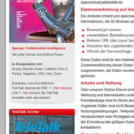
datenschutz(at)teletalk.de
Datenverarbeitung auf die
Der Anbieter erhebt und speiche
Informationen, die Ihr Browser an
Inbound
Browsertyp/-version
verwendetes Betriebssyst
Referrer URL (die zuvor be
Hostame des zugreifenden
Special: Collaborative Intelligence
Uhrzeit der Serveranfrage
We unite Human and Artifical Power.
Diese Daten sind für den Anbiet
In Kooperation mit:
Zusammenführung dieser Daten m
Avaya, Bucher+Suter, Calabrio, Five 9,
vorgenommen, die Daten werden 
Parloa, Sogedes, USU, Vier, Zoom
gelöscht.
Inhalte und Haftung
Kostenlos zum Durchklicken:
TeleTalk Special als PDF
(hier klicken)
Über unseren Online-Dienst sin
Und
hier
können Sie TeleTalk
Werbung und Internetseiten and
bestellen oder abonnieren!
Fremdbeiträge sind im Sinne de
Angebote Dritter sind nicht Best
Inbound
Nutzungsbedingungen. Telepubli
TeleTalk Archiv
Verlässlichkeit oder Richtigkeit 
der Einhaltung der gültigen Dat
kontaktieren.