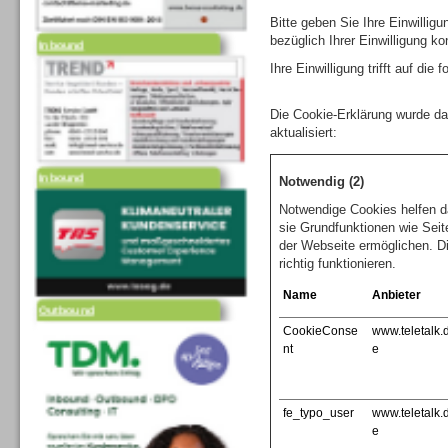
Bitte geben Sie Ihre Einwilli
Inbound
bezüglich Ihrer Einwilligung ko
Ihre Einwilligung trifft auf di
Die Cookie-Erklärung wurde d
aktualisiert:
Inbound
Notwendig (2)
Notwendige Cookies helfen d
sie Grundfunktionen wie Seit
der Webseite ermöglichen. D
richtig funktionieren.
Outbound
Name
Anbieter
CookieConse
www.teletalk.
nt
e
fe_typo_user
www.teletalk.
e