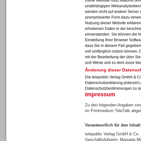
Diese Website nutzt Matomo (ehe
unabhängigen Webanalysedienst
werden nicht auf andere Server 
anonymisierter Form dazu verwe
Nutzung dieser Website erklären 
erhobenen Daten in der beschr
Sprachdialogsysteme u. Ki/
einverstanden. Sie können die I
Sprachassistenten
Einstellung Ihrer Browser Softwa
dass Sie in diesem Fall gegeben
voll umfänglich nutzen können. 
mit der Bearbeitung der über Si
und Weise und zu dem zuvor be
Änderung dieser Datensc
Die telepublic Verlag GmbH & Co
Datenschutzerklärung jederzeit 
Datenschutzbestimmungen zu ä
Impressum
Zu den folgenden Angaben sind
im Printmedium TeleTalk abge
Verantwortlich für den Inhalt
Sprachdialogsysteme u. Ki/
Sprachassistenten
telepublic Verlag GmbH & Co
Geschäftsführerin: Manuela Mi