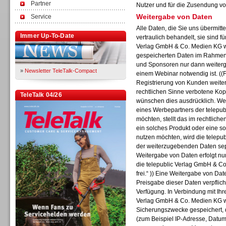
Partner
Nutzer und für die Zusendung vo
Weitergabe von Daten
Service
Alle Daten, die Sie uns übermitt
Immer Up-To-Date
vertraulich behandelt, sie sind f
Verlag GmbH & Co. Medien KG wi
gespeicherten Daten im Rahmen 
und Sponsoren nur dann weiterge
»
Newsletter TeleTalk-Compact
einem Webinar notwendig ist. ((F
Registrierung von Kunden weiter
rechtlichen Sinne verbotene Kop
TeleTalk 04/26
wünschen dies ausdrücklich. Wen
eines Werbepartners der telepu
möchten, stellt das im rechtliche
ein solches Produkt oder eine s
nutzen möchten, wird die telep
der weiterzugebenden Daten separ
Weitergabe von Daten erfolgt nur
die telepublic Verlag GmbH & Co
frei.“ )) Eine Weitergabe von Date
Preisgabe dieser Daten verpflich
Verfügung. In Verbindung mit Ihr
Verlag GmbH & Co. Medien KG w
Sicherungszwecke gespeichert, d
(zum Beispiel IP-Adresse, Datum,
TK- und ACD-Systeme