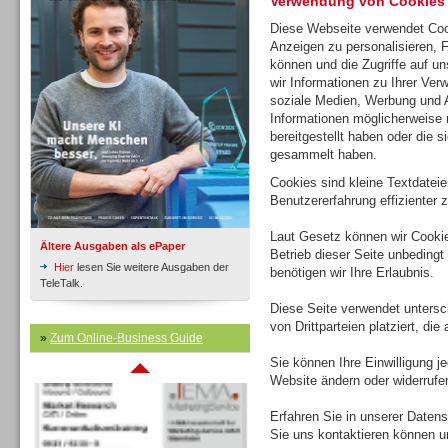
Verwendung von Cookies
Diese Webseite verwendet Coo
Anzeigen zu personalisieren, 
Inbound
können und die Zugriffe auf u
wir Informationen zu Ihrer Ver
soziale Medien, Werbung und A
Informationen möglicherweise 
bereitgestellt haben oder die 
gesammelt haben.
Cookies sind kleine Textdatei
Benutzererfahrung effizienter z
Laut Gesetz können wir Cookie
Ältere Ausgaben als ePaper
Betrieb dieser Seite unbedingt
Hier
lesen Sie weitere Ausgaben der
benötigen wir Ihre Erlaubnis.
TeleTalk.
Diese Seite verwendet untersc
von Drittparteien platziert, di
»
Zum Online-Business Guide
Inbound
Sie können Ihre Einwilligung j
Website ändern oder widerrufe
Erfahren Sie in unserer Datensc
Sie uns kontaktieren können u