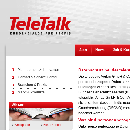
Start
News
Job & Kar
Management & Innovation
Datenschutz bei der tele
Die telepublic Verlag GmbH & C
Contact & Service Center
personenbezogener Daten sehr er
Branchen & Praxis
unterliegen wir den Bestimmunge
Markt & Produkte
Bundesdatenschutzgesetzes (BD
telepublic Verlag GmbH & Co. M
sicherstellen, dass auch die neu
Wissen
Grundverordnung (DSGVO) vom V
beachtet werden.
Was sind personenbezog
»
Whitepaper
»
Best Practice
Unter personenbezogene Daten f