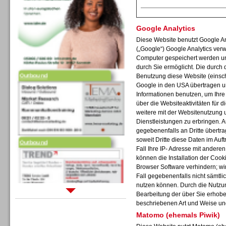
Google Analytics
Diese Website benutzt Google An
(„Google“) Google Analytics verw
Computer gespeichert werden un
Outbound
durch Sie ermöglicht. Die durch
Benutzung diese Website (einschl
Google in den USA übertragen un
Informationen benutzen, um Ihr
über die Websiteaktivitäten für
weitere mit der Websitenutzung 
Dienstleistungen zu erbringen. 
gegebenenfalls an Dritte übertra
Outbound
soweit Dritte diese Daten im Auf
Fall Ihre IP- Adresse mit andere
können die Installation der Cook
Browser Software verhindern; wir
Fall gegebenenfalls nicht sämtli
nutzen können. Durch die Nutzun
Bearbeitung der über Sie erhob
Sprachdialogsysteme u. Ki/
beschriebenen Art und Weise un
Sprachassistenten
Matomo (ehemals Piwik)