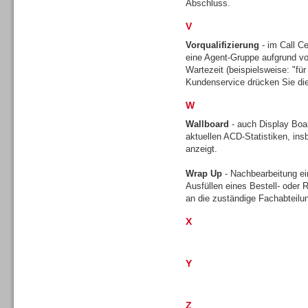
Abschluss.
V
Vorqualifizierung
- im Call Ce
TK- und ACD-Systeme
eine Agent-Gruppe aufgrund vo
Wartezeit (beispielsweise: "für 
Kundenservice drücken Sie die
W
Wallboard
- auch Display Boar
aktuellen ACD-Statistiken, ins
Workforce-Management
anzeigt.
Wrap Up
- Nachbearbeitung ei
Ausfüllen eines Bestell- oder
an die zuständige Fachabteilu
X
Personal
Y
Z