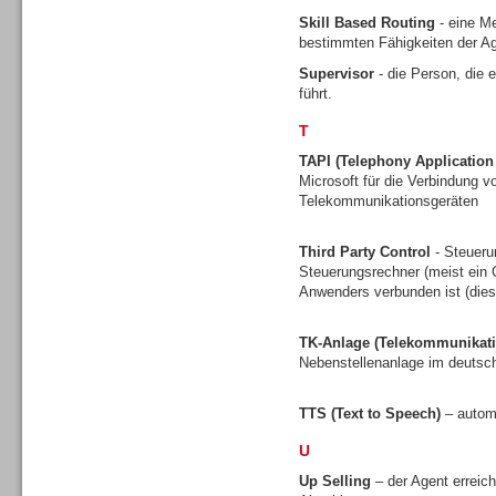
Skill Based Routing
- eine Me
bestimmten Fähigkeiten der Ag
Supervisor
- die Person, die 
führt.
Contact Center u. CRM
Software
T
TAPI (Telephony Applicatio
Microsoft für die Verbindung
Telekommunikationsgeräten
Third Party Control
- Steueru
Contact Center u. CRM
Steuerungsrechner (meist ein C
Software
Anwenders verbunden ist (dies 
TK-Anlage (Telekommunikati
Nebenstellenanlage im deuts
TTS (Text to Speech)
– autom
Personal
U
Up Selling
– der Agent erreic