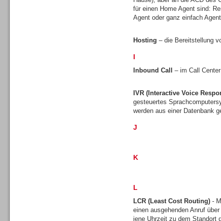
für einen Home Agent sind: Re
Agent oder ganz einfach Agen
Hosting
– die Bereitstellung v
I
Sprachdialogsysteme u. Ki/
Sprachassistenten
Inbound Call
– im Call Center
IVR (Interactive Voice Respo
gesteuertes Sprachcomputersy
werden aus einer Datenbank ge
J
K
L
LCR (Least Cost Routing)
- M
Sprachdialogsysteme u. Ki/
einen ausgehenden Anruf über
Sprachassistenten
jene Uhrzeit zu dem Standort gü