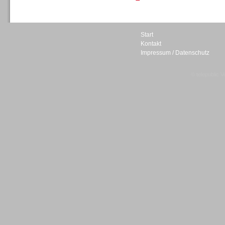
Personal
Start
Kontakt
Impressum / Datenschutz
© telepublic V
Inbound
Inbound