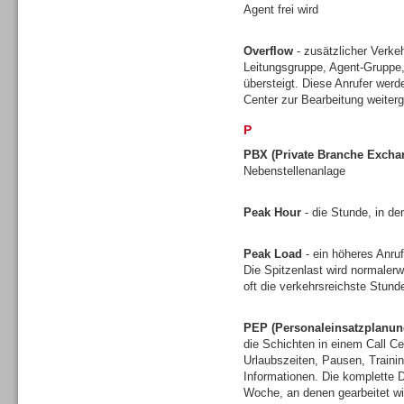
Agent frei wird
Gesamtlösungen
Overflow
- zusätzlicher Verkeh
Leitungsgruppe, Agent-Gruppe,
übersteigt. Diese Anrufer werd
Center zur Bearbeitung weiterg
P
PBX (Private Branche Excha
Nebenstellenanlage
Peak Hour
- die Stunde, in de
Peak Load
- ein höheres Anruf
Die Spitzenlast wird normalerw
oft die verkehrsreichste Stun
Gesamtlösungen
PEP (Personaleinsatzplanun
die Schichten in einem Call Ce
Urlaubszeiten, Pausen, Traini
Informationen. Die komplette D
Woche, an denen gearbeitet wi