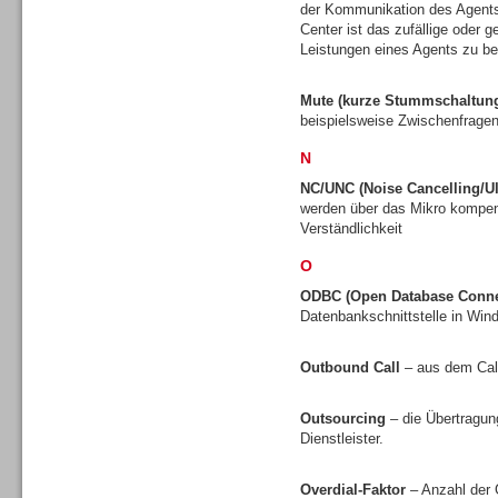
der Kommunikation des Agents
Center ist das zufällige oder 
Leistungen eines Agents zu be
Mute (kurze Stummschaltun
Dialer
beispielsweise Zwischenfragen
N
NC/UNC (Noise Cancelling/Ul
werden über das Mikro kompens
Verständlichkeit
Beratung /Consulting
O
ODBC (Open Database Connec
Datenbankschnittstelle in Wi
Outbound Call
– aus dem Call
Beratung /Consulting
Outsourcing
– die Übertragun
Dienstleister.
Overdial-Faktor
– Anzahl der 