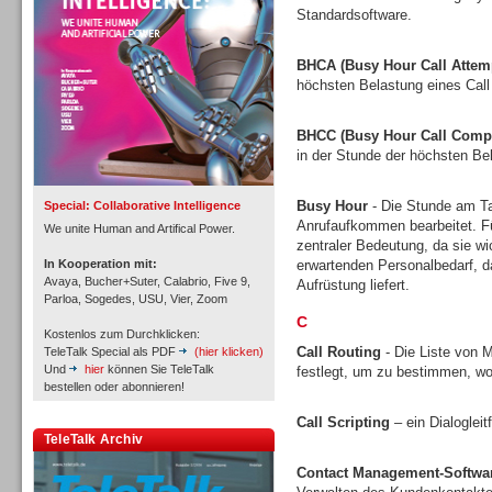
Standardsoftware.
BHCA (Busy Hour Call Attem
höchsten Belastung eines Call
Inbound
BHCC (Busy Hour Call Compl
in der Stunde der höchsten Bel
Busy Hour
- Die Stunde am Tag
Special: Collaborative Intelligence
Anrufaufkommen bearbeitet. Fü
We unite Human and Artifical Power.
zentraler Bedeutung, da sie w
In Kooperation mit:
erwartenden Personalbedarf, 
Avaya, Bucher+Suter, Calabrio, Five 9,
Aufrüstung liefert.
Parloa, Sogedes, USU, Vier, Zoom
C
Kostenlos zum Durchklicken:
Call Routing
- Die Liste von M
TeleTalk Special als PDF
(hier klicken)
Und
hier
können Sie TeleTalk
festlegt, um zu bestimmen, wo
bestellen oder abonnieren!
Call Scripting
– ein Dialoglei
Inbound
TeleTalk Archiv
Contact Management-Softwa