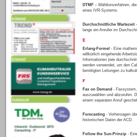
DTMF
– Wähltonverfahren, die
eines IVR-Systems.
Inbound
Durchschnittliche Wartezeit
-
lange ein Anrufer im Durchschni
E
Erlang-Formel
- Eine mathem
willkürlich eingehende Arbeits
Inbound
Informationen (wie durchschni
werden verwendet, um den Call
benötigten Leitungen zu kalkul
F
Fax on Demand
- Faxsystem,
auszuwählen und abzurufen. Di
Outbound
einem separaten Anruf gesche
Forecasting
- Vorhersagen üb
historischen Daten der ACD.
Follow the Sun-Prinzip
- Ein