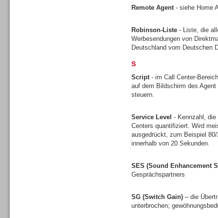
Remote Agent
- siehe Home 
Robinson-Liste
- Liste, die a
Werbesendungen von Direktmark
Headsets
Deutschland vom Deutschen Di
S
Script
- im Call Center-Bereich
auf dem Bildschirm des Agent 
steuern.
Logging / Monitoring /
Service Level
- Kennzahl, die
Qualitätssicherung
Centers quantifiziert. Wird mei
ausgedrückt, zum Beispiel 80
innerhalb von 20 Sekunden.
SES (Sound Enhancement S
Gesprächspartners
SG (Switch Gain)
– die Übert
unterbrochen; gewöhnungsbedü