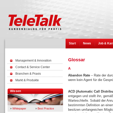
Start
News
Job & Kar
Glossar
Management & Innovation
Contact & Service Center
A
Branchen & Praxis
Abandon Rate
– Rate der durc
wenn kein Agent für die Gespr
Markt & Produkte
Wissen
ACD (Automatic Call Distribu
entgegen und stellt ihn, gemäß
Warteschleife. Sobald der Anruf
bestimmten Definition an eine
»
Whitepaper
»
Best Practice
besitzen umfangreichen Mögli