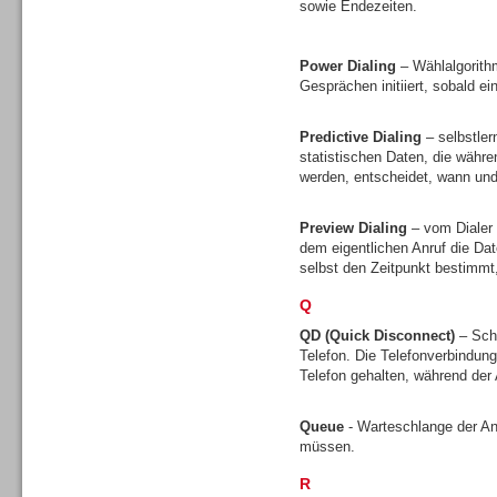
sowie Endezeiten.
Gesamtlösungen
Power Dialing
– Wählalgorith
Gesprächen initiiert, sobald ei
Predictive Dialing
– selbstler
statistischen Daten, die währ
Gesamtlösungen
werden, entscheidet, wann und 
Preview Dialing
– vom Dialer 
dem eigentlichen Anruf die D
selbst den Zeitpunkt bestimmt
Q
Headsets
QD (Quick Disconnect)
– Sch
Telefon. Die Telefonverbindun
Telefon gehalten, während de
Queue
- Warteschlange der A
müssen.
Headsets
R