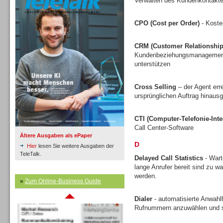
Verwalten des Kundenkontakte
CPO (Cost per Order)
- Koste
Inbound
CRM (Customer Relationshi
Kundenbeziehungsmanagement v
unterstützen
Cross Selling
– der Agent err
ursprünglichen Auftrag hinausg
CTI (Computer-Telefonie-Inte
Call Center-Software
Ältere Ausgaben als ePaper
D
Hier
lesen Sie weitere Ausgaben der
TeleTalk.
Delayed Call Statistics
- Wart
lange Anrufer bereit sind zu w
werden.
Inbound
»
Zum Online-Business Guide
Dialer
- automatisierte Anwahlh
Rufnummern anzuwählen und s