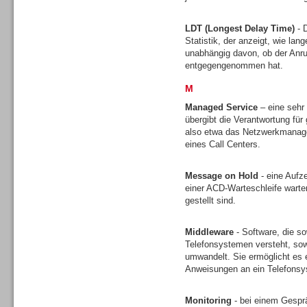
LDT (Longest Delay Time)
- D
Statistik, der anzeigt, wie lan
unabhängig davon, ob der Anruf
entgegengenommen hat.
M
Sprachdialogsysteme u. Ki/
Sprachassistenten
Managed Service
– eine sehr
übergibt die Verantwortung für 
also etwa das Netzwerkmanagem
eines Call Centers.
Message on Hold
- eine Aufz
einer ACD-Warteschleife wart
Dialer
gestellt sind.
Middleware
- Software, die s
Telefonsystemen versteht, sow
umwandelt. Sie ermöglicht es 
Anweisungen an ein Telefons
Dialer
Monitoring
- bei einem Gesprä