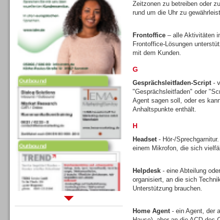
Zeitzonen zu betreiben oder zu
rund um die Uhr zu gewährleis
Frontoffice
– alle Aktivitäten
Frontoffice-Lösungen unterstütz
mit dem Kunden.
G
Outbound
Gesprächsleitfaden-Script
- v
"Gesprächsleitfaden" oder "Scr
Agent sagen soll, oder es kann 
Anhaltspunkte enthält.
H
Outbound
Headset
- Hör-/Sprechgarnitur
einem Mikrofon, die sich vielfä
Helpdesk
- eine Abteilung ode
organisiert, an die sich Tech
Unterstützung brauchen.
Sprachdialogsysteme u. Ki/
Home Agent
- ein Agent, der 
Sprachassistenten
Hause), aber an die ACD des C