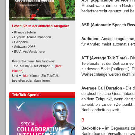
ASP (Application Service Pr
TK- und ACD-Systeme
Mietsoftware, die beim Hoster l
bedarfsgerecht genutzt und bez
ASR (Automatic Speech Reco
Lesen Sie in der aktuellen Ausgabe:
• KI muss liefern
• Hybride Teams managen
Audiotex
- Ansageprogramme, 
• Geopolitik
für Anrufer, meist automatisie
Workforce-Management
• Software 2036
• EU AI Act Versicherer
ATT (Average Talk Time)
- Di
Kostenlos zum Durchklicken:
Telefonats ist der Zeitraum vo
TeleTalk 04/26 als ePaper
(hier
zu dessen Ende ('auflegen'). D
klicken)
Warteschlange werden nicht h
Und
hier
können Sie TeleTalk
bestellen oder abonnieren!
Personal
Average Call Duration
- Die d
durchschnittliche Gesamtdauer
TeleTalk Special
ab dem Zeitpunkt, wenn der An
abhebt, bis zu dem Zeitpunkt, 
Nachbearbeitungszeit.
B
Personal
Backoffice
– im Gegensatz zu 
Backoffice die Verwaltungssys