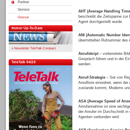
Partner
Service
AHT (Average Handling Time
beschreibt die Zeitspanne zur
Glossar
Agent durchgestellt wurde.
Immer Up-To-Date
ANI (Automatic Number Identi
übermittelten Rufnummer des A
»
Newsletter TeleTalk-Compact
Anrufskript
– vorbereitete Bi
Gespräch führen und in der E
TeleTalk 04/26
werden.
Anruf-Strategie
– Set von Rege
Anrufliste einordnet, wenn der
zustande kommt, Modems und 
ASA (Average Speed of Answ
Anrufannahme ist eine wichtige
der Anrufer im Durchschnitt in
Agenten verbunden wird.