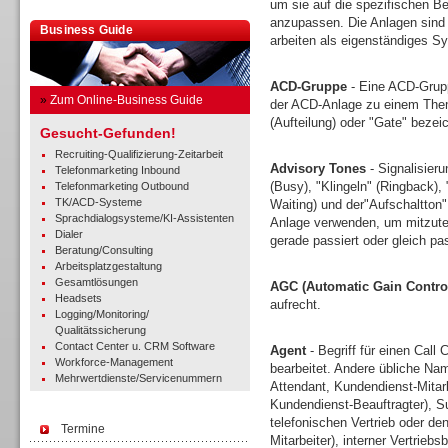
um sie auf die spezifischen Be
anzupassen. Die Anlagen sind 
Business Guide
arbeiten als eigenständiges Sy
ACD-Gruppe
- Eine ACD-Grupp
»
Zum Online-Business Guide
der ACD-Anlage zu einem Thema
(Aufteilung) oder "Gate" bezei
Gesucht-Gefunden!
Recruiting-Qualifizierung-Zeitarbeit
Advisory Tones
- Signalisieru
Telefonmarketing Inbound
(Busy), "Klingeln" (Ringback),
Telefonmarketing Outbound
TK/ACD-Systeme
Waiting) und der"Aufschaltton
Sprachdialogsysteme/KI-Assistenten
Anlage verwenden, um mitzutei
Dialer
gerade passiert oder gleich pa
Beratung/Consulting
Arbeitsplatzgestaltung
Gesamtlösungen
AGC (Automatic Gain Contro
Headsets
aufrecht.
Logging/Monitoring/
Qualitätssicherung
Contact Center u. CRM Software
Agent
- Begriff für einen Call 
Workforce-Management
bearbeitet. Andere übliche Nam
Mehrwertdienste/Servicenummern
Attendant, Kundendienst-Mitar
Kundendienst-Beauftragter), Sup
telefonischen Vertrieb oder d
Termine
Mitarbeiter), interner Vertrieb