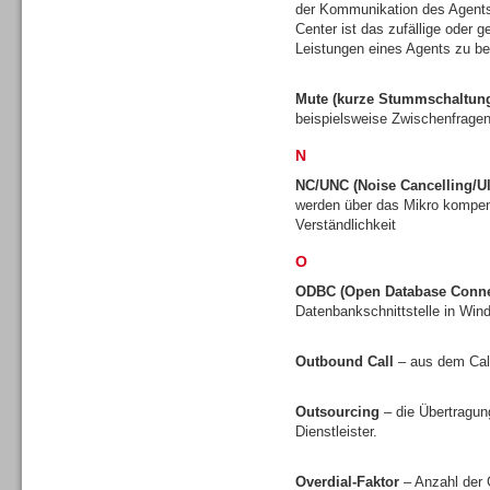
der Kommunikation des Agents
Center ist das zufällige oder 
Leistungen eines Agents zu be
Mute (kurze Stummschaltun
Dialer
beispielsweise Zwischenfragen
N
NC/UNC (Noise Cancelling/Ul
werden über das Mikro kompens
Verständlichkeit
Beratung /Consulting
O
ODBC (Open Database Connec
Datenbankschnittstelle in Wi
Outbound Call
– aus dem Call
Beratung /Consulting
Outsourcing
– die Übertragun
Dienstleister.
Overdial-Faktor
– Anzahl der 