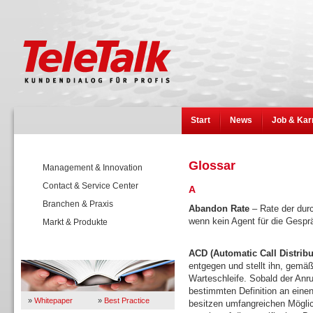
Start
News
Job & Kar
Glossar
Management & Innovation
Contact & Service Center
A
Branchen & Praxis
Abandon Rate
– Rate der durc
wenn kein Agent für die Gespr
Markt & Produkte
Wissen
ACD (Automatic Call Distribu
entgegen und stellt ihn, gemäß
Warteschleife. Sobald der Anruf
bestimmten Definition an eine
»
Whitepaper
»
Best Practice
besitzen umfangreichen Mögli