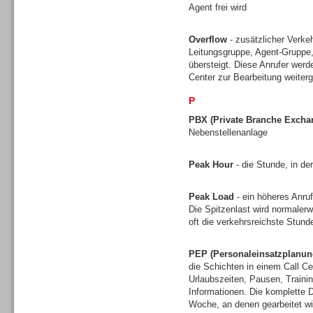
Agent frei wird
Gesamtlösungen
Overflow
- zusätzlicher Verkeh
Leitungsgruppe, Agent-Gruppe,
übersteigt. Diese Anrufer werd
Center zur Bearbeitung weiterg
P
PBX (Private Branche Excha
Nebenstellenanlage
Peak Hour
- die Stunde, in de
Peak Load
- ein höheres Anruf
Die Spitzenlast wird normalerw
oft die verkehrsreichste Stun
Gesamtlösungen
PEP (Personaleinsatzplanun
die Schichten in einem Call Ce
Urlaubszeiten, Pausen, Traini
Informationen. Die komplette D
Woche, an denen gearbeitet wi