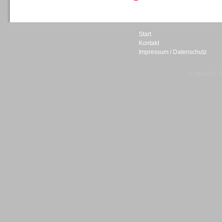
Personal
Start
Kontakt
Impressum / Datenschutz
© telepublic V
Inbound
Inbound