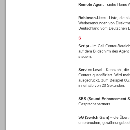
Remote Agent
- siehe Home 
Robinson-Liste
- Liste, die a
Werbesendungen von Direktmark
Deutschland vom Deutschen Di
Headsets
S
Script
- im Call Center-Bereich
auf dem Bildschirm des Agent 
steuern.
Logging / Monitoring /
Service Level
- Kennzahl, die
Qualitätssicherung
Centers quantifiziert. Wird mei
ausgedrückt, zum Beispiel 80
innerhalb von 20 Sekunden.
SES (Sound Enhancement S
Gesprächspartners
SG (Switch Gain)
– die Übert
unterbrochen; gewöhnungsbedü