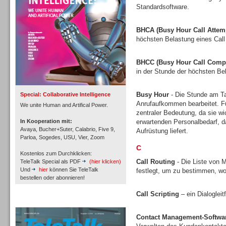
Standardsoftware.
BHCA (Busy Hour Call Attem
höchsten Belastung eines Call
Inbound
BHCC (Busy Hour Call Compl
in der Stunde der höchsten Bel
Busy Hour
- Die Stunde am Tag
Special: Collaborative Intelligence
Anrufaufkommen bearbeitet. Fü
We unite Human and Artifical Power.
zentraler Bedeutung, da sie w
In Kooperation mit:
erwartenden Personalbedarf, 
Avaya, Bucher+Suter, Calabrio, Five 9,
Aufrüstung liefert.
Parloa, Sogedes, USU, Vier, Zoom
C
Kostenlos zum Durchklicken:
Call Routing
- Die Liste von M
TeleTalk Special als PDF
(hier klicken)
Und
hier
können Sie TeleTalk
festlegt, um zu bestimmen, wo
bestellen oder abonnieren!
Call Scripting
– ein Dialoglei
Inbound
TeleTalk Archiv
Contact Management-Softwa