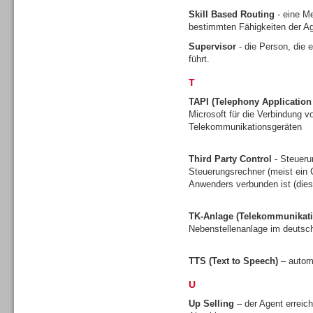
Skill Based Routing
- eine Me
bestimmten Fähigkeiten der Ag
Supervisor
- die Person, die 
führt.
Contact Center u. CRM
Software
T
TAPI (Telephony Applicatio
Microsoft für die Verbindung
Telekommunikationsgeräten
Third Party Control
- Steueru
Contact Center u. CRM
Steuerungsrechner (meist ein C
Software
Anwenders verbunden ist (dies 
TK-Anlage (Telekommunikati
Nebenstellenanlage im deuts
TTS (Text to Speech)
– autom
Personal
U
Up Selling
– der Agent erreic