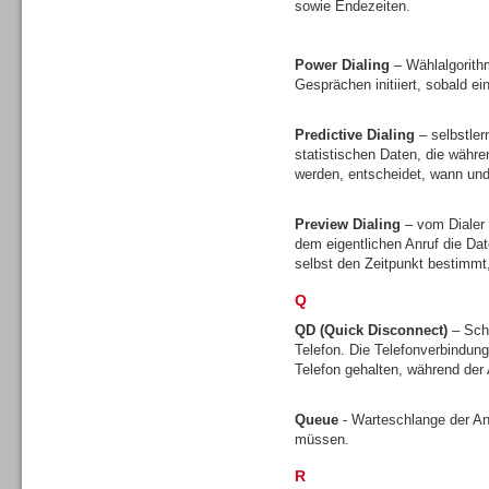
sowie Endezeiten.
Gesamtlösungen
Power Dialing
– Wählalgorith
Gesprächen initiiert, sobald ei
Predictive Dialing
– selbstler
statistischen Daten, die währ
Gesamtlösungen
werden, entscheidet, wann und 
Preview Dialing
– vom Dialer 
dem eigentlichen Anruf die D
selbst den Zeitpunkt bestimmt
Q
Headsets
QD (Quick Disconnect)
– Sch
Telefon. Die Telefonverbindun
Telefon gehalten, während de
Queue
- Warteschlange der A
müssen.
Headsets
R