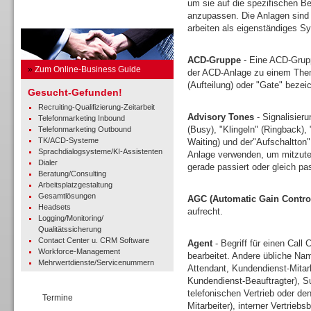
um sie auf die spezifischen Be
anzupassen. Die Anlagen sind 
Business Guide
arbeiten als eigenständiges Sy
ACD-Gruppe
- Eine ACD-Grupp
»
Zum Online-Business Guide
der ACD-Anlage zu einem Thema
(Aufteilung) oder "Gate" bezei
Gesucht-Gefunden!
Recruiting-Qualifizierung-Zeitarbeit
Advisory Tones
- Signalisieru
Telefonmarketing Inbound
(Busy), "Klingeln" (Ringback),
Telefonmarketing Outbound
TK/ACD-Systeme
Waiting) und der"Aufschaltton
Sprachdialogsysteme/KI-Assistenten
Anlage verwenden, um mitzutei
Dialer
gerade passiert oder gleich pa
Beratung/Consulting
Arbeitsplatzgestaltung
Gesamtlösungen
AGC (Automatic Gain Contro
Headsets
aufrecht.
Logging/Monitoring/
Qualitätssicherung
Contact Center u. CRM Software
Agent
- Begriff für einen Call 
Workforce-Management
bearbeitet. Andere übliche Nam
Mehrwertdienste/Servicenummern
Attendant, Kundendienst-Mitar
Kundendienst-Beauftragter), Sup
telefonischen Vertrieb oder d
Termine
Mitarbeiter), interner Vertrieb