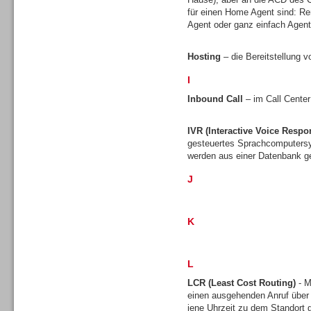
für einen Home Agent sind: Re
Agent oder ganz einfach Agen
Hosting
– die Bereitstellung v
I
Sprachdialogsysteme u. Ki/
Sprachassistenten
Inbound Call
– im Call Center
IVR (Interactive Voice Respo
gesteuertes Sprachcomputersy
werden aus einer Datenbank ge
J
K
L
LCR (Least Cost Routing)
- M
einen ausgehenden Anruf über
Sprachdialogsysteme u. Ki/
jene Uhrzeit zu dem Standort gü
Sprachassistenten