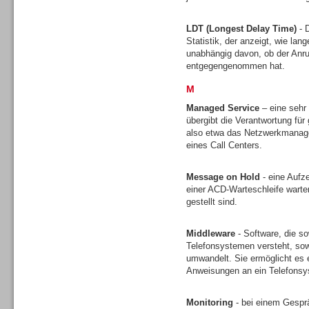
LDT (Longest Delay Time)
- D
Statistik, der anzeigt, wie lan
unabhängig davon, ob der Anruf
entgegengenommen hat.
M
Sprachdialogsysteme u. Ki/
Sprachassistenten
Managed Service
– eine sehr
übergibt die Verantwortung für 
also etwa das Netzwerkmanagem
eines Call Centers.
Message on Hold
- eine Aufz
einer ACD-Warteschleife wart
Dialer
gestellt sind.
Middleware
- Software, die s
Telefonsystemen versteht, sow
umwandelt. Sie ermöglicht es 
Anweisungen an ein Telefons
Dialer
Monitoring
- bei einem Gesprä