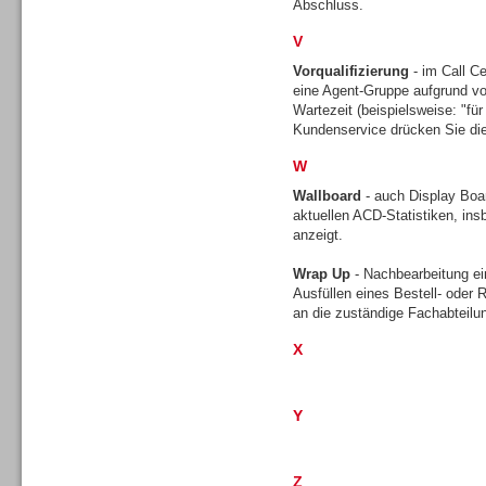
Abschluss.
V
Vorqualifizierung
- im Call Ce
TK- und ACD-Systeme
eine Agent-Gruppe aufgrund vo
Wartezeit (beispielsweise: "für 
Kundenservice drücken Sie die
W
Wallboard
- auch Display Boar
aktuellen ACD-Statistiken, ins
Workforce-Management
anzeigt.
Wrap Up
- Nachbearbeitung ei
Ausfüllen eines Bestell- oder
an die zuständige Fachabteilu
X
Personal
Y
Z