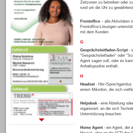
Zeitzonen zu betreiben oder zu
rund um die Uhr zu gewährleis
Frontoffice
– alle Aktivitäten
Frontoffice-Lösungen unterstütz
mit dem Kunden.
G
Outbound
Gesprächsleitfaden-Script
- v
"Gesprächsleitfaden" oder "Scr
Agent sagen soll, oder es kann 
Anhaltspunkte enthält.
H
Headset
- Hör-/Sprechgarnitur
Outbound
einem Mikrofon, die sich vielfä
Helpdesk
- eine Abteilung ode
organisiert, an die sich Tech
Unterstützung brauchen.
Sprachdialogsysteme u. Ki/
Home Agent
- ein Agent, der 
Sprachassistenten
Hause), aber an die ACD des C