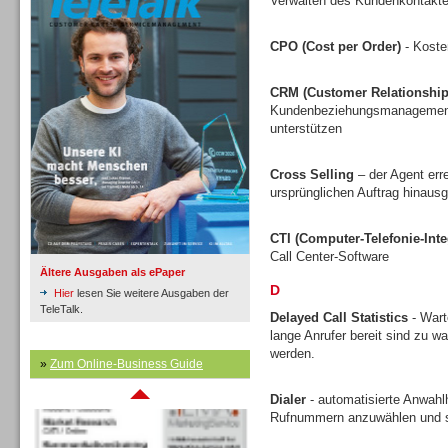
Verwalten des Kundenkontakte
CPO (Cost per Order)
- Koste
Inbound
CRM (Customer Relationshi
Kundenbeziehungsmanagement v
unterstützen
Cross Selling
– der Agent err
ursprünglichen Auftrag hinausg
CTI (Computer-Telefonie-Inte
Call Center-Software
Ältere Ausgaben als ePaper
D
Hier
lesen Sie weitere Ausgaben der
TeleTalk.
Delayed Call Statistics
- Wart
lange Anrufer bereit sind zu w
werden.
Inbound
»
Zum Online-Business Guide
Dialer
- automatisierte Anwahlh
Rufnummern anzuwählen und s