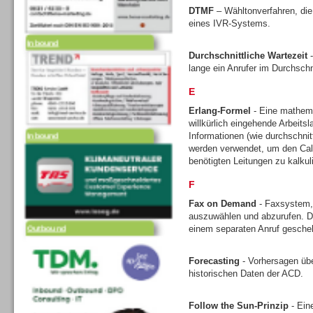
DTMF
– Wähltonverfahren, die
eines IVR-Systems.
Inbound
Durchschnittliche Wartezeit
-
lange ein Anrufer im Durchschni
E
Erlang-Formel
- Eine mathem
willkürlich eingehende Arbeits
Inbound
Informationen (wie durchschni
werden verwendet, um den Call
benötigten Leitungen zu kalkul
F
Fax on Demand
- Faxsystem,
auszuwählen und abzurufen. Di
Outbound
einem separaten Anruf gesche
Forecasting
- Vorhersagen üb
historischen Daten der ACD.
Follow the Sun-Prinzip
- Ein