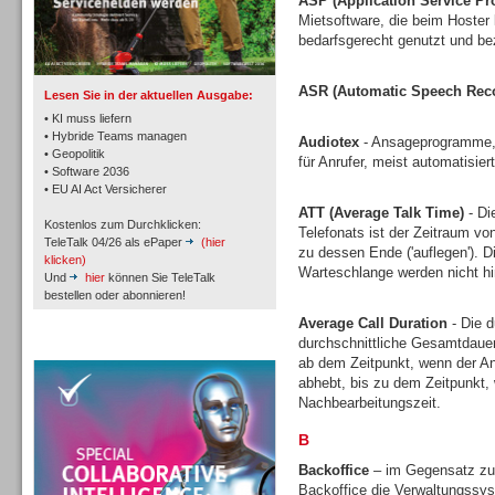
ASP (Application Service Pr
TK- und ACD-Systeme
Mietsoftware, die beim Hoster l
bedarfsgerecht genutzt und bez
ASR (Automatic Speech Reco
Lesen Sie in der aktuellen Ausgabe:
• KI muss liefern
• Hybride Teams managen
Audiotex
- Ansageprogramme, 
• Geopolitik
für Anrufer, meist automatisie
Workforce-Management
• Software 2036
• EU AI Act Versicherer
ATT (Average Talk Time)
- Di
Kostenlos zum Durchklicken:
Telefonats ist der Zeitraum vo
TeleTalk 04/26 als ePaper
(hier
zu dessen Ende ('auflegen'). D
klicken)
Warteschlange werden nicht h
Und
hier
können Sie TeleTalk
bestellen oder abonnieren!
Personal
Average Call Duration
- Die d
durchschnittliche Gesamtdauer
TeleTalk Special
ab dem Zeitpunkt, wenn der An
abhebt, bis zu dem Zeitpunkt, 
Nachbearbeitungszeit.
B
Personal
Backoffice
– im Gegensatz zu 
Backoffice die Verwaltungssys