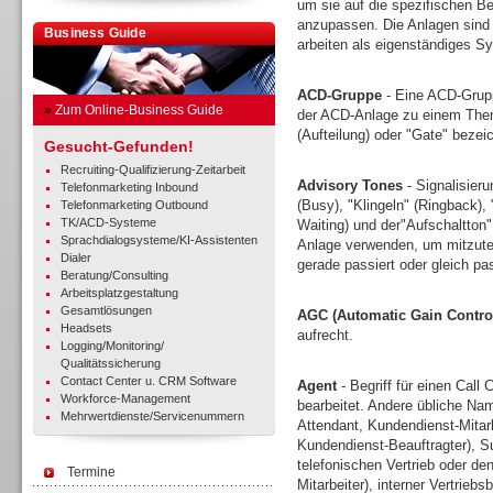
um sie auf die spezifischen Be
anzupassen. Die Anlagen sind 
Business Guide
arbeiten als eigenständiges Sy
ACD-Gruppe
- Eine ACD-Grupp
»
Zum Online-Business Guide
der ACD-Anlage zu einem Thema
(Aufteilung) oder "Gate" bezei
Gesucht-Gefunden!
Recruiting-Qualifizierung-Zeitarbeit
Advisory Tones
- Signalisieru
Telefonmarketing Inbound
(Busy), "Klingeln" (Ringback),
Telefonmarketing Outbound
TK/ACD-Systeme
Waiting) und der"Aufschaltton
Sprachdialogsysteme/KI-Assistenten
Anlage verwenden, um mitzutei
Dialer
gerade passiert oder gleich pa
Beratung/Consulting
Arbeitsplatzgestaltung
Gesamtlösungen
AGC (Automatic Gain Contro
Headsets
aufrecht.
Logging/Monitoring/
Qualitätssicherung
Contact Center u. CRM Software
Agent
- Begriff für einen Call 
Workforce-Management
bearbeitet. Andere übliche Nam
Mehrwertdienste/Servicenummern
Attendant, Kundendienst-Mitar
Kundendienst-Beauftragter), Sup
telefonischen Vertrieb oder d
Termine
Mitarbeiter), interner Vertrieb