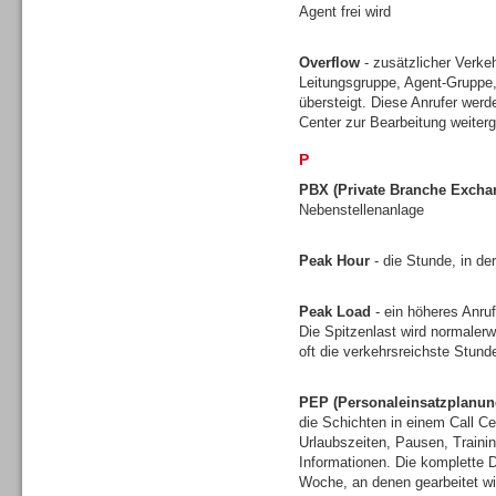
Agent frei wird
Gesamtlösungen
Overflow
- zusätzlicher Verkeh
Leitungsgruppe, Agent-Gruppe,
übersteigt. Diese Anrufer werd
Center zur Bearbeitung weiterg
P
PBX (Private Branche Excha
Nebenstellenanlage
Peak Hour
- die Stunde, in de
Peak Load
- ein höheres Anruf
Die Spitzenlast wird normalerw
oft die verkehrsreichste Stun
Gesamtlösungen
PEP (Personaleinsatzplanun
die Schichten in einem Call Ce
Urlaubszeiten, Pausen, Traini
Informationen. Die komplette D
Woche, an denen gearbeitet wi