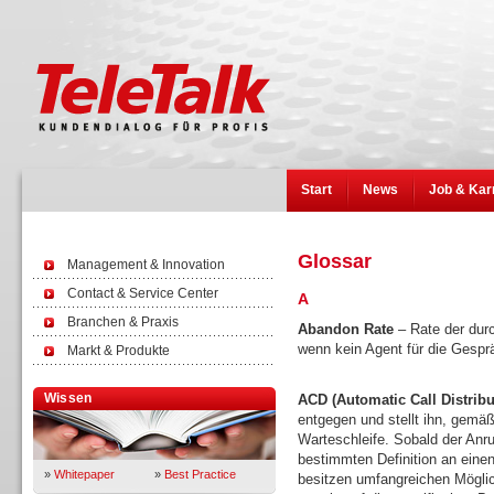
Start
News
Job & Kar
Glossar
Management & Innovation
Contact & Service Center
A
Branchen & Praxis
Abandon Rate
– Rate der durc
wenn kein Agent für die Gespr
Markt & Produkte
Wissen
ACD (Automatic Call Distribu
entgegen und stellt ihn, gemäß
Warteschleife. Sobald der Anruf
bestimmten Definition an eine
»
Whitepaper
»
Best Practice
besitzen umfangreichen Mögli