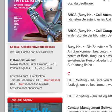
Standardsoftware.
BHCA (Busy Hour Call Attem
höchsten Belastung eines Call
Inbound
BHCC (Busy Hour Call Compl
in der Stunde der höchsten Bel
Busy Hour
- Die Stunde am Tag
Special: Collaborative Intelligence
Anrufaufkommen bearbeitet. Fü
We unite Human and Artifical Power.
zentraler Bedeutung, da sie w
In Kooperation mit:
erwartenden Personalbedarf, 
Avaya, Bucher+Suter, Calabrio, Five 9,
Aufrüstung liefert.
Parloa, Sogedes, USU, Vier, Zoom
C
Kostenlos zum Durchklicken:
Call Routing
- Die Liste von M
TeleTalk Special als PDF
(hier klicken)
Und
hier
können Sie TeleTalk
festlegt, um zu bestimmen, wo
bestellen oder abonnieren!
Call Scripting
– ein Dialoglei
Inbound
TeleTalk Archiv
Contact Management-Softwa