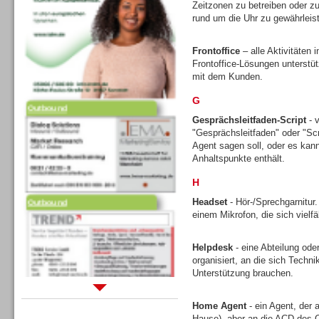
Zeitzonen zu betreiben oder zu
rund um die Uhr zu gewährleis
Frontoffice
– alle Aktivitäten
Frontoffice-Lösungen unterstütz
mit dem Kunden.
G
Outbound
Gesprächsleitfaden-Script
- v
"Gesprächsleitfaden" oder "Scr
Agent sagen soll, oder es kann 
Anhaltspunkte enthält.
H
Outbound
Headset
- Hör-/Sprechgarnitur
einem Mikrofon, die sich vielfä
Helpdesk
- eine Abteilung ode
organisiert, an die sich Tech
Unterstützung brauchen.
Sprachdialogsysteme u. Ki/
Home Agent
- ein Agent, der 
Sprachassistenten
Hause), aber an die ACD des C