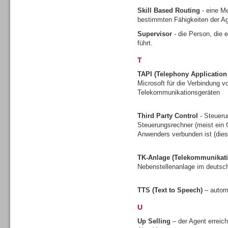
Skill Based Routing
- eine Me
bestimmten Fähigkeiten der Ag
Supervisor
- die Person, die 
führt.
Contact Center u. CRM
Software
T
TAPI (Telephony Applicatio
Microsoft für die Verbindung
Telekommunikationsgeräten
Third Party Control
- Steueru
Contact Center u. CRM
Steuerungsrechner (meist ein C
Software
Anwenders verbunden ist (dies 
TK-Anlage (Telekommunikati
Nebenstellenanlage im deuts
TTS (Text to Speech)
– autom
Personal
U
Up Selling
– der Agent erreic