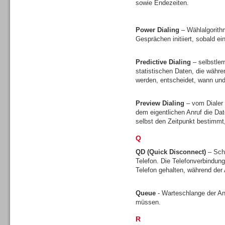
sowie Endezeiten.
Gesamtlösungen
Power Dialing
– Wählalgorith
Gesprächen initiiert, sobald ei
Predictive Dialing
– selbstler
statistischen Daten, die währ
Gesamtlösungen
werden, entscheidet, wann und 
Preview Dialing
– vom Dialer 
dem eigentlichen Anruf die D
selbst den Zeitpunkt bestimmt
Q
Headsets
QD (Quick Disconnect)
– Sch
Telefon. Die Telefonverbindun
Telefon gehalten, während de
Queue
- Warteschlange der A
müssen.
Headsets
R