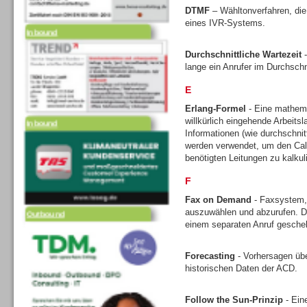
DTMF
– Wähltonverfahren, die
eines IVR-Systems.
Inbound
Durchschnittliche Wartezeit
-
lange ein Anrufer im Durchschni
E
Erlang-Formel
- Eine mathem
willkürlich eingehende Arbeits
Inbound
Informationen (wie durchschni
werden verwendet, um den Call
benötigten Leitungen zu kalkul
F
Fax on Demand
- Faxsystem,
auszuwählen und abzurufen. Di
Outbound
einem separaten Anruf gesche
Forecasting
- Vorhersagen üb
historischen Daten der ACD.
Follow the Sun-Prinzip
- Ein