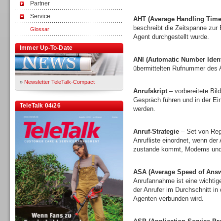
Partner
Service
AHT (Average Handling Time
beschreibt die Zeitspanne zur
Glossar
Agent durchgestellt wurde.
Immer Up-To-Date
ANI (Automatic Number Identi
übermittelten Rufnummer des A
»
Newsletter TeleTalk-Compact
Anrufskript
– vorbereitete Bi
Gespräch führen und in der E
TeleTalk 04/26
werden.
Anruf-Strategie
– Set von Rege
Anrufliste einordnet, wenn der
zustande kommt, Modems und 
ASA (Average Speed of Answ
Anrufannahme ist eine wichtige
der Anrufer im Durchschnitt in
Agenten verbunden wird.