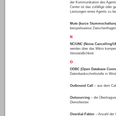
der Kommunikation des Agents
Center ist das zufällige oder 
Leistungen eines Agents zu be
Mute (kurze Stummschaltun
Dialer
beispielsweise Zwischenfragen
N
NC/UNC (Noise Cancelling/Ul
werden über das Mikro kompens
Verständlichkeit
Beratung /Consulting
O
ODBC (Open Database Connec
Datenbankschnittstelle in Wi
Outbound Call
– aus dem Call
Beratung /Consulting
Outsourcing
– die Übertragun
Dienstleister.
Overdial-Faktor
– Anzahl der 