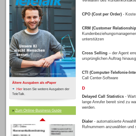
Verwalten des Kundenkontakte
CPO (Cost per Order)
- Koste
Inbound
CRM (Customer Relationshi
Kundenbeziehungsmanagement v
unterstützen
Cross Selling
– der Agent err
ursprünglichen Auftrag hinausg
CTI (Computer-Telefonie-Inte
Call Center-Software
Ältere Ausgaben als ePaper
D
Hier
lesen Sie weitere Ausgaben der
TeleTalk.
Delayed Call Statistics
- Wart
lange Anrufer bereit sind zu w
werden.
Inbound
»
Zum Online-Business Guide
Dialer
- automatisierte Anwahlh
Rufnummern anzuwählen und s