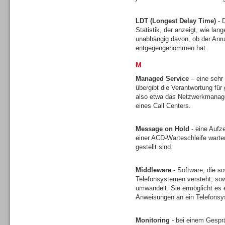
LDT (Longest Delay Time)
- D
Statistik, der anzeigt, wie lan
unabhängig davon, ob der Anruf
entgegengenommen hat.
M
Sprachdialogsysteme u. Ki/
Sprachassistenten
Managed Service
– eine sehr
übergibt die Verantwortung für 
also etwa das Netzwerkmanagem
eines Call Centers.
Message on Hold
- eine Aufz
einer ACD-Warteschleife wart
Dialer
gestellt sind.
Middleware
- Software, die s
Telefonsystemen versteht, sow
umwandelt. Sie ermöglicht es 
Anweisungen an ein Telefons
Dialer
Monitoring
- bei einem Gesprä