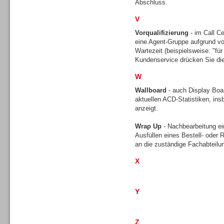
Abschluss.
V
Vorqualifizierung
- im Call Ce
TK- und ACD-Systeme
eine Agent-Gruppe aufgrund vo
Wartezeit (beispielsweise: "für 
Kundenservice drücken Sie die
W
Wallboard
- auch Display Boar
aktuellen ACD-Statistiken, ins
Workforce-Management
anzeigt.
Wrap Up
- Nachbearbeitung ei
Ausfüllen eines Bestell- oder
an die zuständige Fachabteilu
X
Personal
Y
Z