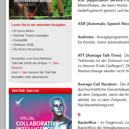
ASP (Application Service Pr
TK- und ACD-Systeme
Mietsoftware, die beim Hoster l
bedarfsgerecht genutzt und bez
ASR (Automatic Speech Reco
Lesen Sie in der aktuellen Ausgabe:
• KI muss liefern
• Hybride Teams managen
Audiotex
- Ansageprogramme, 
• Geopolitik
für Anrufer, meist automatisie
Workforce-Management
• Software 2036
• EU AI Act Versicherer
ATT (Average Talk Time)
- Di
Kostenlos zum Durchklicken:
Telefonats ist der Zeitraum vo
TeleTalk 04/26 als ePaper
(hier
zu dessen Ende ('auflegen'). D
klicken)
Warteschlange werden nicht h
Und
hier
können Sie TeleTalk
bestellen oder abonnieren!
Personal
Average Call Duration
- Die d
durchschnittliche Gesamtdauer
TeleTalk Special
ab dem Zeitpunkt, wenn der An
abhebt, bis zu dem Zeitpunkt, 
Nachbearbeitungszeit.
B
Personal
Backoffice
– im Gegensatz zu 
Backoffice die Verwaltungssys