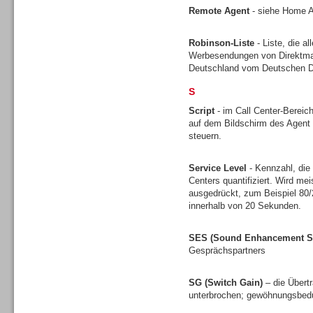
Remote Agent
- siehe Home 
Robinson-Liste
- Liste, die a
Werbesendungen von Direktmark
Headsets
Deutschland vom Deutschen Di
S
Script
- im Call Center-Bereich
auf dem Bildschirm des Agent 
steuern.
Logging / Monitoring /
Service Level
- Kennzahl, die
Qualitätssicherung
Centers quantifiziert. Wird mei
ausgedrückt, zum Beispiel 80
innerhalb von 20 Sekunden.
SES (Sound Enhancement S
Gesprächspartners
SG (Switch Gain)
– die Übert
unterbrochen; gewöhnungsbedü