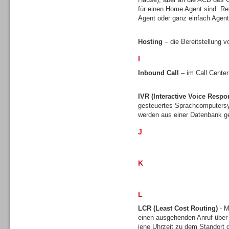
für einen Home Agent sind: Re
Agent oder ganz einfach Agen
Hosting
– die Bereitstellung v
I
Sprachdialogsysteme u. Ki/
Sprachassistenten
Inbound Call
– im Call Center
IVR (Interactive Voice Respo
gesteuertes Sprachcomputersy
werden aus einer Datenbank ge
J
K
L
LCR (Least Cost Routing)
- M
Sprachdialogsysteme u. Ki/
einen ausgehenden Anruf über
Sprachassistenten
jene Uhrzeit zu dem Standort gü