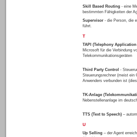
Skill Based Routing
- eine Me
bestimmten Fähigkeiten der Ag
Supervisor
- die Person, die 
führt.
Contact Center u. CRM
Software
T
TAPI (Telephony Applicatio
Microsoft für die Verbindung
Telekommunikationsgeräten
Third Party Control
- Steueru
Contact Center u. CRM
Steuerungsrechner (meist ein C
Software
Anwenders verbunden ist (dies 
TK-Anlage (Telekommunikati
Nebenstellenanlage im deuts
TTS (Text to Speech)
– autom
Personal
U
Up Selling
– der Agent erreic