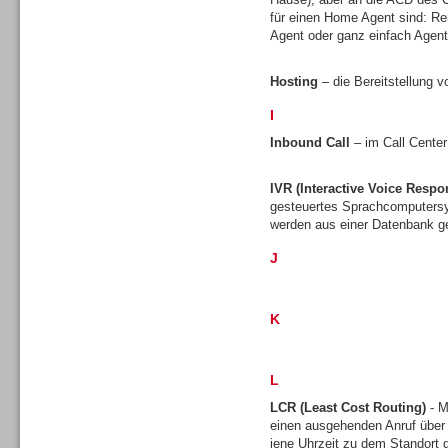
für einen Home Agent sind: Re
Agent oder ganz einfach Agen
Hosting
– die Bereitstellung v
I
Sprachdialogsysteme u. Ki/
Sprachassistenten
Inbound Call
– im Call Center
IVR (Interactive Voice Respo
gesteuertes Sprachcomputersy
werden aus einer Datenbank ge
J
K
L
LCR (Least Cost Routing)
- M
einen ausgehenden Anruf über
Sprachdialogsysteme u. Ki/
jene Uhrzeit zu dem Standort gü
Sprachassistenten