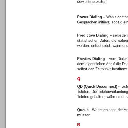
sowie Endezeiten.
Gesamtlösungen
Power Dialing
– Wählalgorith
Gesprächen initiiert, sobald ei
Predictive Dialing
– selbstler
statistischen Daten, die währ
Gesamtlösungen
werden, entscheidet, wann und 
Preview Dialing
– vom Dialer 
dem eigentlichen Anruf die D
selbst den Zeitpunkt bestimmt
Q
Headsets
QD (Quick Disconnect)
– Sch
Telefon. Die Telefonverbindun
Telefon gehalten, während de
Queue
- Warteschlange der A
müssen.
Headsets
R