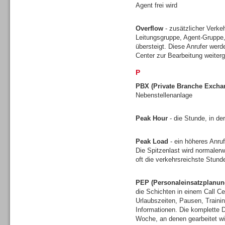
Agent frei wird
Gesamtlösungen
Overflow
- zusätzlicher Verkeh
Leitungsgruppe, Agent-Gruppe,
übersteigt. Diese Anrufer werd
Center zur Bearbeitung weiterg
P
PBX (Private Branche Excha
Nebenstellenanlage
Peak Hour
- die Stunde, in de
Peak Load
- ein höheres Anruf
Die Spitzenlast wird normalerw
oft die verkehrsreichste Stun
Gesamtlösungen
PEP (Personaleinsatzplanun
die Schichten in einem Call Ce
Urlaubszeiten, Pausen, Traini
Informationen. Die komplette D
Woche, an denen gearbeitet wi