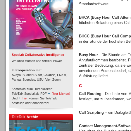
Standardsoftware.
BHCA (Busy Hour Call Attem
höchsten Belastung eines Call
Inbound
BHCC (Busy Hour Call Compl
in der Stunde der höchsten Bel
Busy Hour
- Die Stunde am Tag
Special: Collaborative Intelligence
Anrufaufkommen bearbeitet. Fü
We unite Human and Artifical Power.
zentraler Bedeutung, da sie w
In Kooperation mit:
erwartenden Personalbedarf, 
Avaya, Bucher+Suter, Calabrio, Five 9,
Aufrüstung liefert.
Parloa, Sogedes, USU, Vier, Zoom
C
Kostenlos zum Durchklicken:
Call Routing
- Die Liste von M
TeleTalk Special als PDF
(hier klicken)
Und
hier
können Sie TeleTalk
festlegt, um zu bestimmen, wo
bestellen oder abonnieren!
Call Scripting
– ein Dialoglei
Inbound
TeleTalk Archiv
Contact Management-Softwa