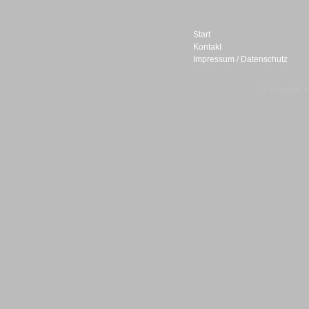
Start
Kontakt
Impressum / Datenschutz
Sprachdialogsysteme u. Ki/
Sprachassistenten
© telepublic V
Sprachdialogsysteme u. Ki/
Sprachassistenten