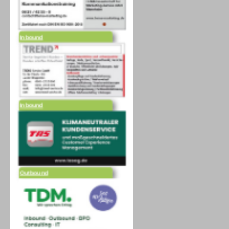
Inbound
Inbound
Outbound