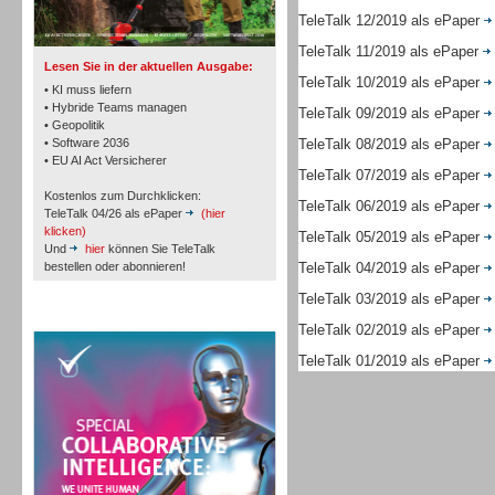
TK- und ACD-Systeme
TeleTalk 12/2019 als ePaper
TeleTalk 11/2019 als ePaper
Lesen Sie in der aktuellen Ausgabe:
TeleTalk 10/2019 als ePaper
• KI muss liefern
• Hybride Teams managen
TeleTalk 09/2019 als ePaper
• Geopolitik
• Software 2036
TeleTalk 08/2019 als ePaper
Workforce-Management
• EU AI Act Versicherer
TeleTalk 07/2019 als ePaper
Kostenlos zum Durchklicken:
TeleTalk 06/2019 als ePaper
TeleTalk 04/26 als ePaper
(hier
klicken)
TeleTalk 05/2019 als ePaper
Und
hier
können Sie TeleTalk
bestellen oder abonnieren!
TeleTalk 04/2019 als ePaper
TeleTalk 03/2019 als ePaper
Personal
TeleTalk Special
TeleTalk 02/2019 als ePaper
TeleTalk 01/2019 als ePaper
Personal