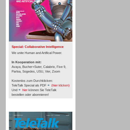
Inbound
Special: Collaborative Intelligence
We unite Human and Artifical Power.
In Kooperation mit:
Avaya, Bucher+Suter, Calabrio, Five 9,
Parloa, Sogedes, USU, Vier, Zoom
Kostenlos zum Durchklicken:
TeleTalk Special als PDF
(hier klicken)
Und
hier
können Sie TeleTalk
bestellen oder abonnieren!
TeleTalk Archiv
Inbound