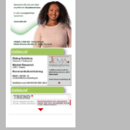
Outbound
Outbound
Sprachdialogsysteme u. Ki/
Sprachassistenten