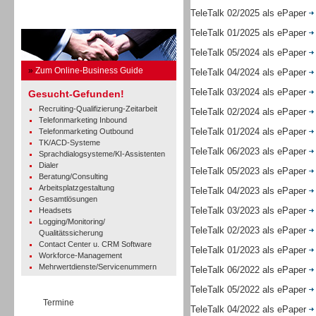
TeleTalk 02/2025 als ePaper
Business Guide
TeleTalk 01/2025 als ePaper
TeleTalk 05/2024 als ePaper
»
Zum Online-Business Guide
TeleTalk 04/2024 als ePaper
TeleTalk 03/2024 als ePaper
Gesucht-Gefunden!
Recruiting-Qualifizierung-Zeitarbeit
TeleTalk 02/2024 als ePaper
Telefonmarketing Inbound
TeleTalk 01/2024 als ePaper
Telefonmarketing Outbound
TK/ACD-Systeme
TeleTalk 06/2023 als ePaper
Sprachdialogsysteme/KI-Assistenten
Dialer
TeleTalk 05/2023 als ePaper
Beratung/Consulting
Arbeitsplatzgestaltung
TeleTalk 04/2023 als ePaper
Gesamtlösungen
TeleTalk 03/2023 als ePaper
Headsets
Logging/Monitoring/
TeleTalk 02/2023 als ePaper
Qualitätssicherung
Contact Center u. CRM Software
TeleTalk 01/2023 als ePaper
Workforce-Management
Mehrwertdienste/Servicenummern
TeleTalk 06/2022 als ePaper
TeleTalk 05/2022 als ePaper
Termine
TeleTalk 04/2022 als ePaper