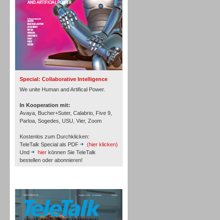
Inbound
Special: Collaborative Intelligence
We unite Human and Artifical Power.
In Kooperation mit:
Avaya, Bucher+Suter, Calabrio, Five 9,
Parloa, Sogedes, USU, Vier, Zoom
Kostenlos zum Durchklicken:
TeleTalk Special als PDF
(hier klicken)
Und
hier
können Sie TeleTalk
bestellen oder abonnieren!
TeleTalk Archiv
Inbound