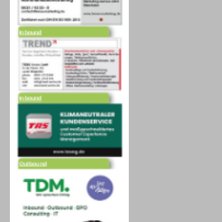
Inbound
Inbound
Outbound