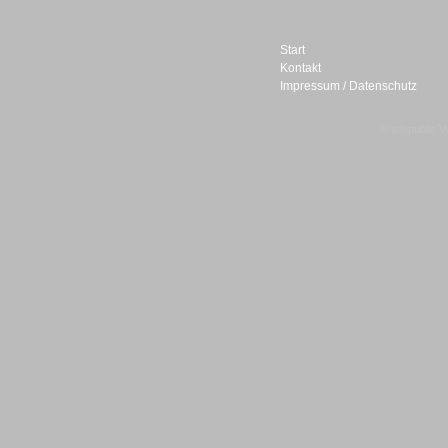
Start
Kontakt
Impressum / Datenschutz
Sprachdialogsysteme u. Ki/
Sprachassistenten
© telepublic V
Sprachdialogsysteme u. Ki/
Sprachassistenten