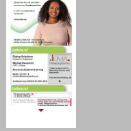
Outbound
Outbound
Sprachdialogsysteme u. Ki/
Sprachassistenten