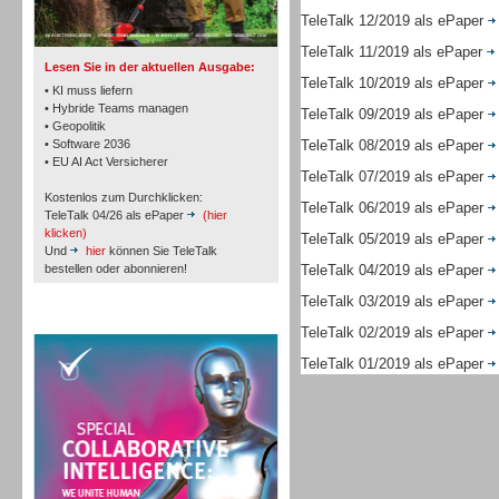
TK- und ACD-Systeme
TeleTalk 12/2019 als ePaper
TeleTalk 11/2019 als ePaper
Lesen Sie in der aktuellen Ausgabe:
TeleTalk 10/2019 als ePaper
• KI muss liefern
• Hybride Teams managen
TeleTalk 09/2019 als ePaper
• Geopolitik
• Software 2036
TeleTalk 08/2019 als ePaper
Workforce-Management
• EU AI Act Versicherer
TeleTalk 07/2019 als ePaper
Kostenlos zum Durchklicken:
TeleTalk 06/2019 als ePaper
TeleTalk 04/26 als ePaper
(hier
klicken)
TeleTalk 05/2019 als ePaper
Und
hier
können Sie TeleTalk
bestellen oder abonnieren!
TeleTalk 04/2019 als ePaper
Personal
TeleTalk 03/2019 als ePaper
TeleTalk Special
TeleTalk 02/2019 als ePaper
TeleTalk 01/2019 als ePaper
Personal