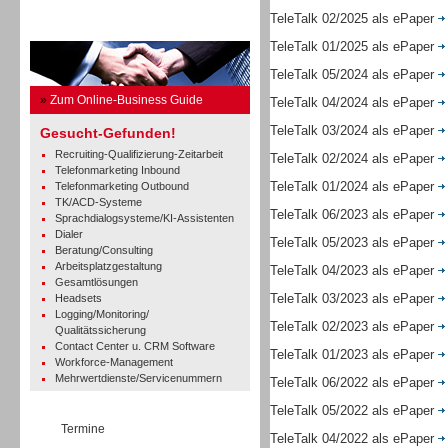
TeleTalk 02/2025 als ePaper
Business Guide
TeleTalk 01/2025 als ePaper
TeleTalk 05/2024 als ePaper
»
Zum Online-Business Guide
TeleTalk 04/2024 als ePaper
TeleTalk 03/2024 als ePaper
Gesucht-Gefunden!
Recruiting-Qualifizierung-Zeitarbeit
TeleTalk 02/2024 als ePaper
Telefonmarketing Inbound
TeleTalk 01/2024 als ePaper
Telefonmarketing Outbound
TK/ACD-Systeme
TeleTalk 06/2023 als ePaper
Sprachdialogsysteme/KI-Assistenten
Dialer
TeleTalk 05/2023 als ePaper
Beratung/Consulting
Arbeitsplatzgestaltung
TeleTalk 04/2023 als ePaper
Gesamtlösungen
TeleTalk 03/2023 als ePaper
Headsets
Logging/Monitoring/
TeleTalk 02/2023 als ePaper
Qualitätssicherung
Contact Center u. CRM Software
TeleTalk 01/2023 als ePaper
Workforce-Management
Mehrwertdienste/Servicenummern
TeleTalk 06/2022 als ePaper
TeleTalk 05/2022 als ePaper
Termine
TeleTalk 04/2022 als ePaper