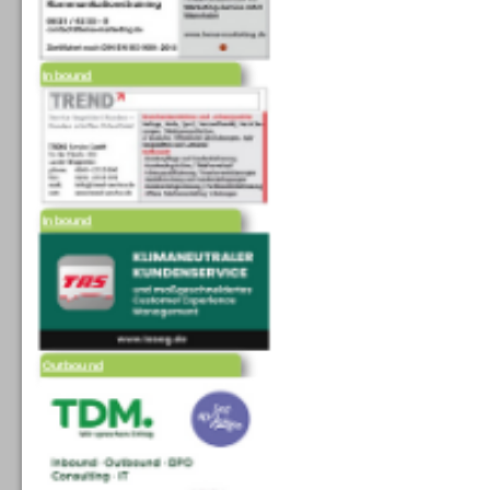
Inbound
Inbound
Outbound