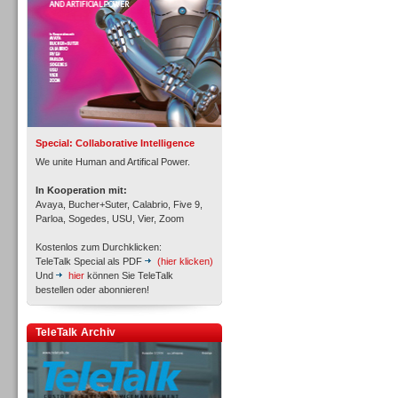
Inbound
Special: Collaborative Intelligence
We unite Human and Artifical Power.
In Kooperation mit:
Avaya, Bucher+Suter, Calabrio, Five 9,
Parloa, Sogedes, USU, Vier, Zoom
Kostenlos zum Durchklicken:
TeleTalk Special als PDF
(hier klicken)
Und
hier
können Sie TeleTalk
bestellen oder abonnieren!
TeleTalk Archiv
Inbound