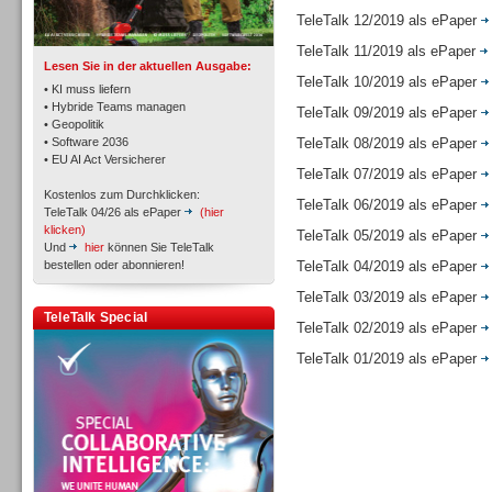
TK- und ACD-Systeme
TeleTalk 12/2019 als ePaper
TeleTalk 11/2019 als ePaper
Lesen Sie in der aktuellen Ausgabe:
TeleTalk 10/2019 als ePaper
• KI muss liefern
• Hybride Teams managen
TeleTalk 09/2019 als ePaper
• Geopolitik
• Software 2036
TeleTalk 08/2019 als ePaper
Workforce-Management
• EU AI Act Versicherer
TeleTalk 07/2019 als ePaper
Kostenlos zum Durchklicken:
TeleTalk 06/2019 als ePaper
TeleTalk 04/26 als ePaper
(hier
klicken)
TeleTalk 05/2019 als ePaper
Und
hier
können Sie TeleTalk
bestellen oder abonnieren!
TeleTalk 04/2019 als ePaper
Personal
TeleTalk 03/2019 als ePaper
TeleTalk Special
TeleTalk 02/2019 als ePaper
TeleTalk 01/2019 als ePaper
Personal