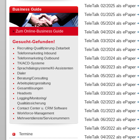
TeleTalk 02/2025 als ePaper
Business Guide
TeleTalk 01/2025 als ePaper
TeleTalk 05/2024 als ePaper
»
Zum Online-Business Guide
TeleTalk 04/2024 als ePaper
TeleTalk 03/2024 als ePaper
Gesucht-Gefunden!
Recruiting-Qualifizierung-Zeitarbeit
TeleTalk 02/2024 als ePaper
Telefonmarketing Inbound
TeleTalk 01/2024 als ePaper
Telefonmarketing Outbound
TK/ACD-Systeme
TeleTalk 06/2023 als ePaper
Sprachdialogsysteme/KI-Assistenten
Dialer
TeleTalk 05/2023 als ePaper
Beratung/Consulting
Arbeitsplatzgestaltung
TeleTalk 04/2023 als ePaper
Gesamtlösungen
TeleTalk 03/2023 als ePaper
Headsets
Logging/Monitoring/
TeleTalk 02/2023 als ePaper
Qualitätssicherung
Contact Center u. CRM Software
TeleTalk 01/2023 als ePaper
Workforce-Management
Mehrwertdienste/Servicenummern
TeleTalk 06/2022 als ePaper
TeleTalk 05/2022 als ePaper
Termine
TeleTalk 04/2022 als ePaper