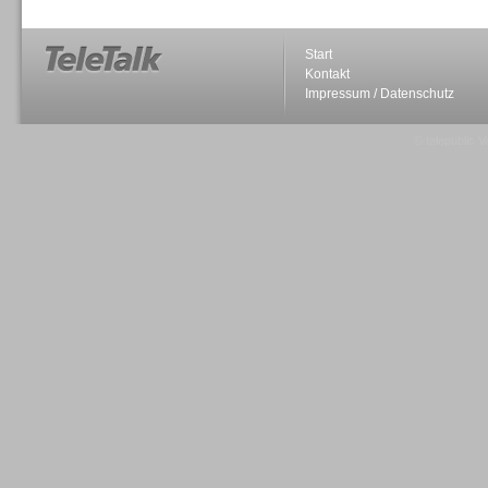
Start
Kontakt
Impressum / Datenschutz
Sprachdialogsysteme u. Ki/
Sprachassistenten
© telepublic V
Sprachdialogsysteme u. Ki/
Sprachassistenten