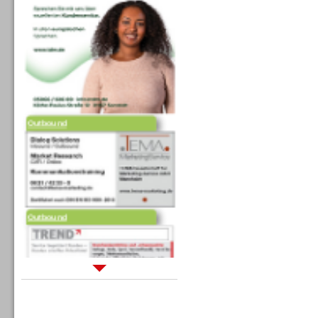
Outbound
Outbound
Sprachdialogsysteme u. Ki/
Sprachassistenten