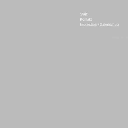
Start
Kontakt
Impressum / Datenschutz
Sprachdialogsysteme u. Ki/
Sprachassistenten
© telepublic V
Sprachdialogsysteme u. Ki/
Sprachassistenten