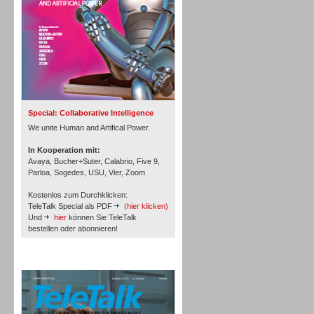
Inbound
Special: Collaborative Intelligence
We unite Human and Artifical Power.
In Kooperation mit:
Avaya, Bucher+Suter, Calabrio, Five 9,
Parloa, Sogedes, USU, Vier, Zoom
Kostenlos zum Durchklicken:
TeleTalk Special als PDF
(hier klicken)
Und
hier
können Sie TeleTalk
bestellen oder abonnieren!
TeleTalk Archiv
Inbound