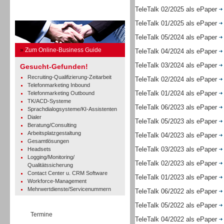
TeleTalk 02/2025 als ePaper
Business Guide
TeleTalk 01/2025 als ePaper
TeleTalk 05/2024 als ePaper
»
Zum Online-Business Guide
TeleTalk 04/2024 als ePaper
TeleTalk 03/2024 als ePaper
Gesucht-Gefunden!
Recruiting-Qualifizierung-Zeitarbeit
TeleTalk 02/2024 als ePaper
Telefonmarketing Inbound
TeleTalk 01/2024 als ePaper
Telefonmarketing Outbound
TK/ACD-Systeme
TeleTalk 06/2023 als ePaper
Sprachdialogsysteme/KI-Assistenten
Dialer
TeleTalk 05/2023 als ePaper
Beratung/Consulting
Arbeitsplatzgestaltung
TeleTalk 04/2023 als ePaper
Gesamtlösungen
TeleTalk 03/2023 als ePaper
Headsets
Logging/Monitoring/
TeleTalk 02/2023 als ePaper
Qualitätssicherung
Contact Center u. CRM Software
TeleTalk 01/2023 als ePaper
Workforce-Management
Mehrwertdienste/Servicenummern
TeleTalk 06/2022 als ePaper
TeleTalk 05/2022 als ePaper
Termine
TeleTalk 04/2022 als ePaper