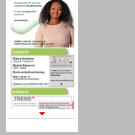
Outbound
Outbound
Sprachdialogsysteme u. Ki/
Sprachassistenten