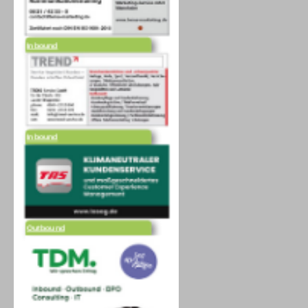
Inbound
Inbound
Outbound