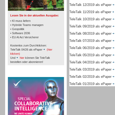
TK- und ACD-Systeme
TeleTalk 12/2019 als ePaper
TeleTalk 11/2019 als ePaper
Lesen Sie in der aktuellen Ausgabe:
TeleTalk 10/2019 als ePaper
• KI muss liefern
• Hybride Teams managen
TeleTalk 09/2019 als ePaper
• Geopolitik
• Software 2036
TeleTalk 08/2019 als ePaper
Workforce-Management
• EU AI Act Versicherer
TeleTalk 07/2019 als ePaper
Kostenlos zum Durchklicken:
TeleTalk 06/2019 als ePaper
TeleTalk 04/26 als ePaper
(hier
klicken)
TeleTalk 05/2019 als ePaper
Und
hier
können Sie TeleTalk
bestellen oder abonnieren!
TeleTalk 04/2019 als ePaper
Personal
TeleTalk 03/2019 als ePaper
TeleTalk Special
TeleTalk 02/2019 als ePaper
TeleTalk 01/2019 als ePaper
Personal