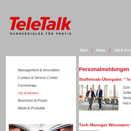
Start
News
Job & Kar
Personalmeldungen
Management & Innovation
Contact & Service Center
Staffelstab-Übergabe: “ 
Fachbeiträge
Zum 
Soft
Job & Karriere
Verä
Branchen & Praxis
hat n
Markt & Produkte
Wissen
Tech-Manager Wiesmann w