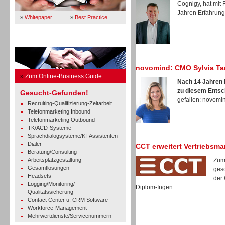
Cognigy, hat mit
Jahren Erfahrung 
»
Whitepaper
»
Best Practice
Business Guide
novomind: CMO Sylvia Ta
»
Zum Online-Business Guide
Nach 14 Jahren b
zu diesem Entsc
Gesucht-Gefunden!
gefallen: novomind
Recruiting-Qualifizierung-Zeitarbeit
Telefonmarketing Inbound
Telefonmarketing Outbound
TK/ACD-Systeme
Sprachdialogsysteme/KI-Assistenten
Dialer
CCT erweitert Vertriebsm
Beratung/Consulting
Arbeitsplatzgestaltung
Zum
Gesamtlösungen
gesc
Headsets
der 
Logging/Monitoring/
Diplom-Ingen...
Qualitätssicherung
Contact Center u. CRM Software
Workforce-Management
Mehrwertdienste/Servicenummern