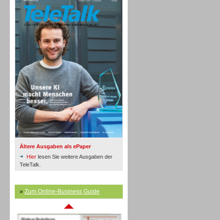
Inbound
Ältere Ausgaben als ePaper
Hier
lesen Sie weitere Ausgaben der
TeleTalk.
»
Zum Online-Business Guide
Inbound