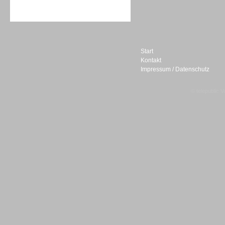
Sprachdialogsysteme u. Ki/
Sprachassistenten
Start
Kontakt
Impressum / Datenschutz
Sprachdialogsysteme u. Ki/
Sprachassistenten
© telepublic V