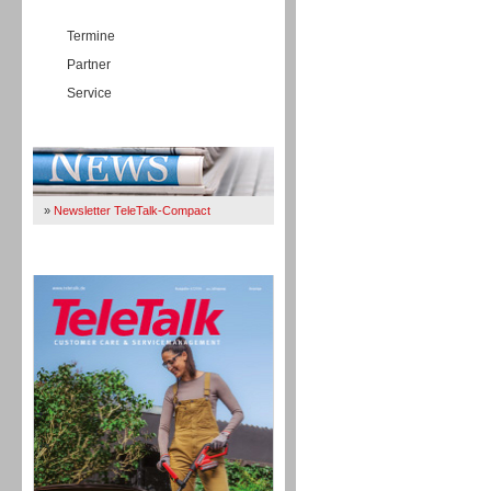
Termine
Partner
Service
Immer Up-To-Date
»
Newsletter TeleTalk-Compact
TeleTalk 04/26