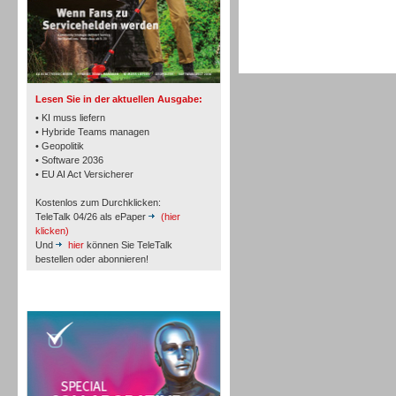
TK- und ACD-Systeme
Lesen Sie in der aktuellen Ausgabe:
• KI muss liefern
• Hybride Teams managen
• Geopolitik
• Software 2036
Workforce-Management
• EU AI Act Versicherer
Kostenlos zum Durchklicken:
TeleTalk 04/26 als ePaper
(hier
klicken)
Und
hier
können Sie TeleTalk
bestellen oder abonnieren!
Personal
TeleTalk Special