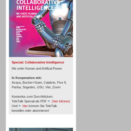
Personal
Inbound
Special: Collaborative Intelligence
We unite Human and Artifical Power.
In Kooperation mit:
Avaya, Bucher+Suter, Calabrio, Five 9,
Parloa, Sogedes, USU, Vier, Zoom
Kostenlos zum Durchklicken:
TeleTalk Special als PDF
(hier klicken)
Und
hier
können Sie TeleTalk
bestellen oder abonnieren!
Inbound
TeleTalk Archiv