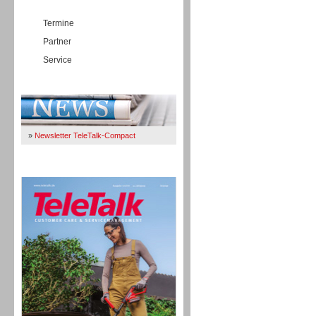
Termine
Partner
Service
Immer Up-To-Date
»
Newsletter TeleTalk-Compact
TeleTalk 04/26