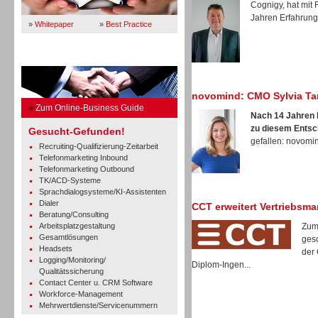
Cognigy, hat mit
Jahren Erfahrung 
»
Whitepaper
»
Best Practice
Business Guide
novomind: CMO Sylvia Ta
»
Zum Online-Business Guide
Nach 14 Jahren b
zu diesem Entsc
Gesucht-Gefunden!
gefallen: novomind
Recruiting-Qualifizierung-Zeitarbeit
Telefonmarketing Inbound
Telefonmarketing Outbound
TK/ACD-Systeme
Sprachdialogsysteme/KI-Assistenten
Dialer
CCT erweitert Vertriebsm
Beratung/Consulting
Arbeitsplatzgestaltung
Zum
Gesamtlösungen
gesc
Headsets
der 
Logging/Monitoring/
Diplom-Ingen...
Qualitätssicherung
Contact Center u. CRM Software
Workforce-Management
Mehrwertdienste/Servicenummern