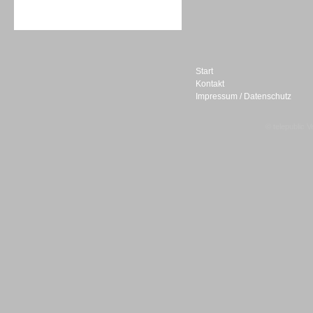
Sprachdialogsysteme u. Ki/
Sprachassistenten
Start
Kontakt
Impressum / Datenschutz
Sprachdialogsysteme u. Ki/
© telepublic V
Sprachassistenten