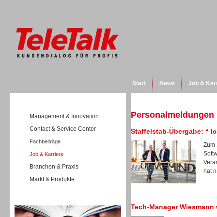
Start
News
Job & Kar
Personalmeldungen
Management & Innovation
Contact & Service Center
Staffelstab-Übergabe: “ 
Fachbeiträge
Zum 
Soft
Job & Karriere
Verä
Branchen & Praxis
hat n
Markt & Produkte
Wissen
Tech-Manager Wiesmann w