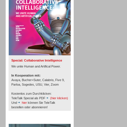
Personal
Inbound
Special: Collaborative Intelligence
We unite Human and Artifical Power.
In Kooperation mit:
Avaya, Bucher+Suter, Calabrio, Five 9,
Parloa, Sogedes, USU, Vier, Zoom
Kostenlos zum Durchklicken:
TeleTalk Special als PDF
(hier klicken)
Und
hier
können Sie TeleTalk
bestellen oder abonnieren!
TeleTalk Archiv
Inbound