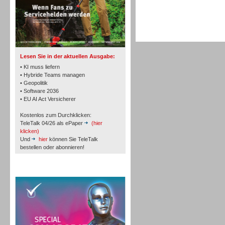
TK- und ACD-Systeme
Lesen Sie in der aktuellen Ausgabe:
• KI muss liefern
• Hybride Teams managen
• Geopolitik
• Software 2036
Workforce-Management
• EU AI Act Versicherer
Kostenlos zum Durchklicken:
TeleTalk 04/26 als ePaper
(hier
klicken)
Und
hier
können Sie TeleTalk
bestellen oder abonnieren!
Personal
TeleTalk Special