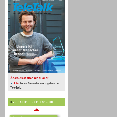
Inbound
Ältere Ausgaben als ePaper
Hier
lesen Sie weitere Ausgaben der
TeleTalk.
»
Zum Online-Business Guide
Inbound