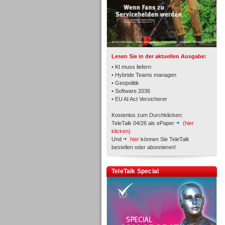
TK- und ACD-Systeme
Lesen Sie in der aktuellen Ausgabe:
• KI muss liefern
• Hybride Teams managen
• Geopolitik
• Software 2036
Workforce-Management
• EU AI Act Versicherer
Kostenlos zum Durchklicken:
TeleTalk 04/26 als ePaper
(hier
klicken)
Und
hier
können Sie TeleTalk
bestellen oder abonnieren!
Personal
TeleTalk Special