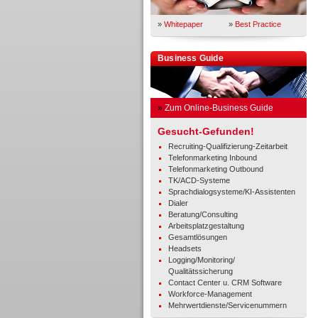
»
Whitepaper
»
Best Practice
Business Guide
»
Zum Online-Business Guide
Gesucht-Gefunden!
Recruiting-Qualifizierung-Zeitarbeit
Telefonmarketing Inbound
Telefonmarketing Outbound
TK/ACD-Systeme
Sprachdialogsysteme/KI-Assistenten
Dialer
Beratung/Consulting
Arbeitsplatzgestaltung
Gesamtlösungen
Headsets
Logging/Monitoring/
Qualitätssicherung
Contact Center u. CRM Software
Workforce-Management
Mehrwertdienste/Servicenummern