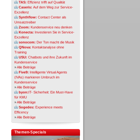
TAS:
Effizienz trifft auf Qualität
Caseris:
Auf dem Weg zur Service-
Exzellenz
Synthflow:
Contact Center als
Umsatztreiber
Zoom:
Kundenservice neu denken
Konecta:
Investieren Sie in Service-
Exzellenz
sonocom:
Der Ton macht die Musik
QNova:
Kontaktanalyse ohne
Training
USU:
Chatbots und ihre Zukunft im
Kundenservice
»
Alle Beiträge
Five9:
Intelligente Virtual Agents
(IVAs) markieren Umbruch im
Kundenservice
»
Alle Beiträge
byon:
IT- Sicherheit: Ein Must-Have
für KMU
»
Alle Beiträge
Sogedes:
Experience meets
Efficency
»
Alle Beiträge
Themen-Specials