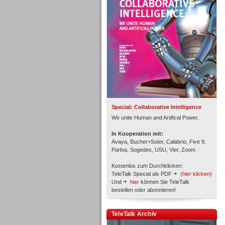
Personal
Inbound
Special: Collaborative Intelligence
We unite Human and Artifical Power.
In Kooperation mit:
Avaya, Bucher+Suter, Calabrio, Five 9,
Parloa, Sogedes, USU, Vier, Zoom
Kostenlos zum Durchklicken:
TeleTalk Special als PDF
(hier klicken)
Und
hier
können Sie TeleTalk
bestellen oder abonnieren!
Inbound
TeleTalk Archiv