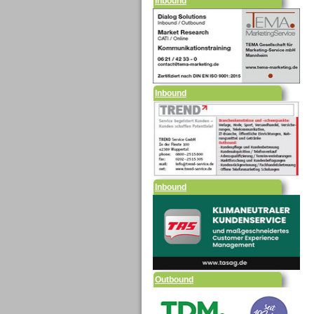
Inbound
Inbound
Outbound