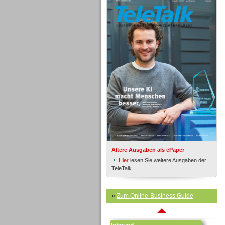
Inbound
Ältere Ausgaben als ePaper
Hier
lesen Sie weitere Ausgaben der
TeleTalk.
»
Zum Online-Business Guide
Inbound