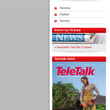
Termine
Partner
Service
Immer Up-To-Date
»
Newsletter TeleTalk-Compact
TeleTalk 04/26