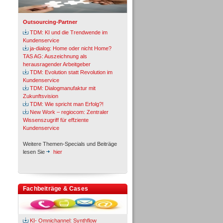
Outsourcing-Partner
TDM: KI und die Trendwende im
Kundenservice
ja-dialog: Home oder nicht Home?
TAS AG: Auszeichnung als
herausragender Arbeitgeber
TDM: Evolution statt Revolution im
Kundenservice
TDM: Dialogmanufaktur mit
Zukunftsvision
TDM: Wie spricht man Erfolg?!
New Work – regiocom: Zentraler
Wissenszugriff für effziente
Kundenservice
Weitere Themen-Specials und Beiträge
lesen Sie
hier
Fachbeiträge & Cases
KI- Omnichannel: Synthflow