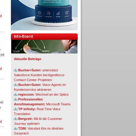
el
Info-Board
s
cht
Aktuelle Beiträge
el
Bucher+Suter:
unterstützt
Salesforce-Kunden bei Agentforce-
Contact-Center-Projekten
Bucher+Suter:
Voice-Agents im
Kundenservice aktivieren
regiocom:
Wechsel an der Spitze
Professionelles
ei
Anrufmanagement:
Microsoft Teams
r
TP infinity:
Real Time Voice
Translation
Bergzeit:
Mit AI die Customer
el
Journey optimiert
TDM:
Voicebot Kim im direkten
Gespräch