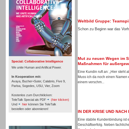
Personal
Weltbild Gruppe: Teamspir
Schon zu Beginn war das Vorha
Inbound
Mut zu neuen Wegen im S
Special: Collaborative Intelligence
Maßnahmen für außergewö
We unite Human and Artifical Power.
Eine Kundin ruft an: „Hier steht
In Kooperation mit:
Muss ich da noch einen Namen e
Avaya, Bucher+Suter, Calabrio, Five 9,
einem verschm...
Parloa, Sogedes, USU, Vier, Zoom
Kostenlos zum Durchklicken:
TeleTalk Special als PDF
(hier klicken)
Und
hier
können Sie TeleTalk
bestellen oder abonnieren!
IN DER KRISE UND NACH 
Eine stabile Kundenbindung ist 
TeleTalk Archiv
Inbound
Geschäftserfolg. Neben fachlich