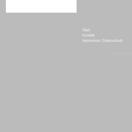
Sprachdialogsysteme u. Ki/
Sprachassistenten
Start
Kontakt
Impressum / Datenschutz
Sprachdialogsysteme u. Ki/
Sprachassistenten
© telepublic V