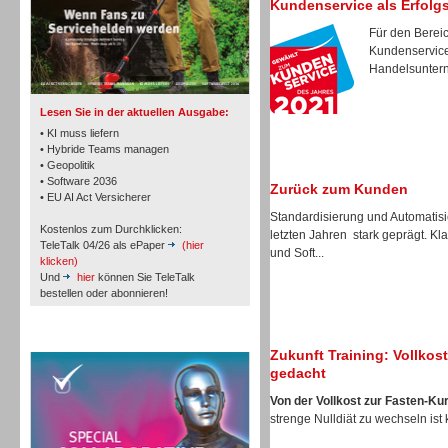
Kundenservice als Erfolg
Für den Bereic
Kundenservice 
TK- und ACD-Systeme
Handelsunterne
Lesen Sie in der aktuellen Ausgabe:
• KI muss liefern
• Hybride Teams managen
• Geopolitik
• Software 2036
Zurück zum Kunden
Workforce-Management
• EU AI Act Versicherer
Standardisierung und Automatis
Kostenlos zum Durchklicken:
letzten Jahren stark geprägt. K
TeleTalk 04/26 als ePaper
(hier
und Soft...
klicken)
Und
hier
können Sie TeleTalk
bestellen oder abonnieren!
Personal
TeleTalk Special
Zukunft Training: Vollko
gedacht
Von der Vollkost zur Fasten-Ku
strenge Nulldiät zu wechseln ist 