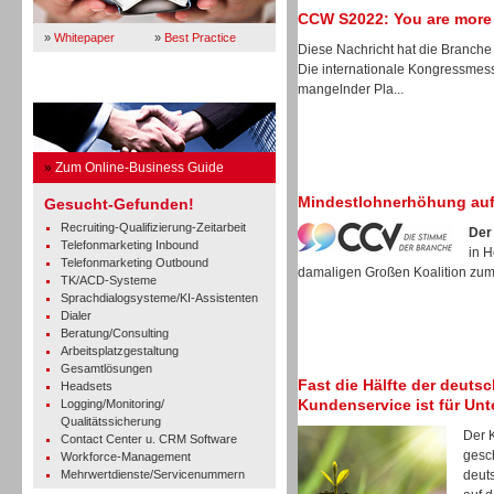
CCW S2022: You are more
»
Whitepaper
»
Best Practice
Diese Nachricht hat die Branche 
Die internationale Kongressmes
mangelnder Pla...
Business Guide
»
Zum Online-Business Guide
Mindestlohnerhöhung auf
Gesucht-Gefunden!
Recruiting-Qualifizierung-Zeitarbeit
Der
Telefonmarketing Inbound
in 
Telefonmarketing Outbound
damaligen Großen Koalition zum 
TK/ACD-Systeme
Sprachdialogsysteme/KI-Assistenten
Dialer
Beratung/Consulting
Arbeitsplatzgestaltung
Gesamtlösungen
Fast die Hälfte der deuts
Headsets
Kundenservice ist für Un
Logging/Monitoring/
Qualitätssicherung
Der 
Contact Center u. CRM Software
gesch
Workforce-Management
Mehrwertdienste/Servicenummern
deut