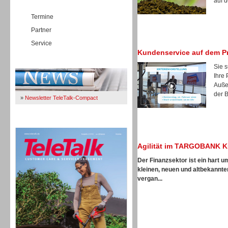
auf d
Termine
Partner
Service
Kundenservice auf dem P
Immer Up-To-Date
Sie 
Ihre
Auße
der B
»
Newsletter TeleTalk-Compact
TeleTalk 04/26
Agilität im TARGOBANK K
Der Finanzsektor ist ein hart 
kleinen, neuen und altbekannte
vergan...