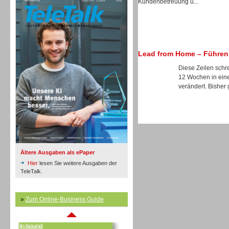
Kundenbetreuung u...
Lead from Home – Führen 
Inbound
Diese Zeilen schre
12 Wochen in einer
verändert. Bisher 
Ältere Ausgaben als ePaper
Hier
lesen Sie weitere Ausgaben der
TeleTalk.
»
Zum Online-Business Guide
Inbound